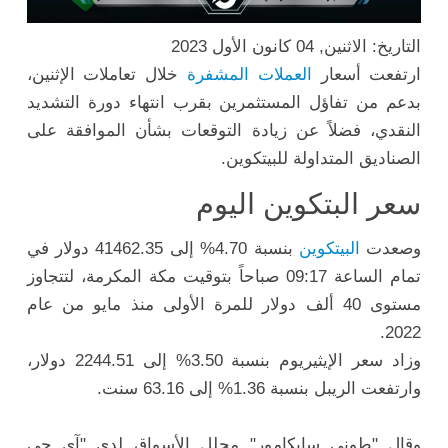
التاريخ: الاثنين, 04 كانون الأول 2023
ارتفعت أسعار
العملات المشفرة
خلال تعاملات الإثنين،
بدعم من تفاؤل المستثمرين بقرب انتهاء دورة التشديد
النقدي، فضلاً عن زيادة التوقعات بشأن الموافقة على
الصناديق المتداولة للبيتكوين.
سعر البتكوين اليوم
وصعدت
البيتكوين
بنسبة 4.70% إلى 41462.35 دولار في
تمام الساعة 09:17 صباحاً بتوقيت مكة المكرمة، لتتجاوز
مستوى 40 ألف دولار للمرة الأولى منذ مايو من عام
2022.
وزاد سعر الإيثيريوم بنسبة 3.50% إلى 2244.51 دولار،
وارتفعت الريبل بنسبة 1.36% إلى 63.16 سنت.
وقال "طوني سايكامور" محلل الأسواق لدى "آي جي