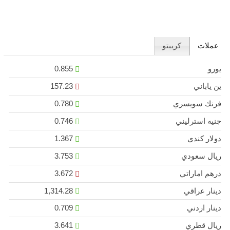
عملات
كريبتو
يورو
0.855
ين ياباني
157.23
فرنك سويسري
0.780
جنيه استرليني
0.746
دولار كندي
1.367
ريال سعودي
3.753
درهم اماراتي
3.672
دينار عراقي
1,314.28
دينار اردني
0.709
ريال قطري
3.641