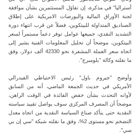
أستراليا" في مذكرة، إن تفاؤل المستثمرين بشأن موافقة
لجنة الأوراق المالية والبورصات الامريكية على إطلاق
الصناديق المتداولة للبيتكوين، فضلاً عن قرب انتهاء دورة
التشديد النقدي، جميعها عوامل توفر دعماً مستمراً لسعر
البيتكوين، موضحاً أن تحليل المعلومات الفنية يشير إلى
اتجاه سعر العملة المشفرة نحو 42330 ألف دولار، وفق
ما نقلته وكالة "بلومبرج".
وأوضح "جيروم باول" رئيس الاحتياطي الفيدرالي
الأمريكي في حديث الجمعة الماضي، أنه من السابق
لأوانه التحدث بشأن خفض الفائدة في الوقت الراهن،
موضحاً أن المصرف المركزي سوف يواصل تقييد سياسته
النقدية حتى يتأكد صناع السياسة النقدية من اتجاه معدل
التضخم نحو مستوى 2%، وفق ما نقلته شبكة "سي إن بي
سي".