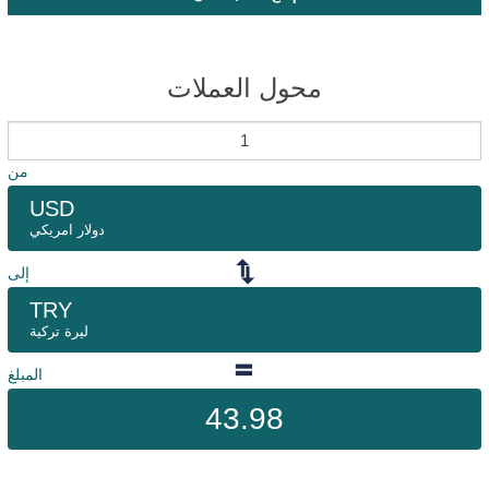
محول العملات
من
USD
دولار امريكي
إلى
TRY
ليرة تركية
المبلغ
43.98