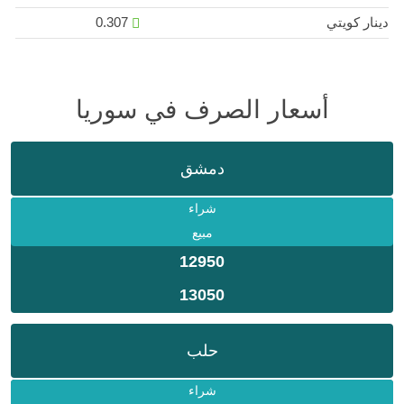
دينار كويتي
0.307
أسعار الصرف في سوريا
دمشق
شراء
مبيع
12950
13050
حلب
شراء