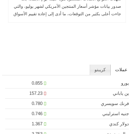
صدور بيانات مؤشر أسعار المنتجين الأمريكي لشهر يوليو، والتي
جاءت أعلى بكثير من التوقعات، ما أدى إلى إعادة تقييم الأسواق
لاحتمالات .. اقرأ المزيد
عملات
كريبتو
يورو
0.855
ين ياباني
157.23
فرنك سويسري
0.780
جنيه استرليني
0.746
دولار كندي
1.367
ريال سعودي
3.753