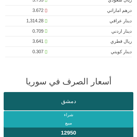
درهم اماراتي
3.672
دينار عراقي
1,314.28
دينار اردني
0.709
ريال قطري
3.641
دينار كويتي
0.307
أسعار الصرف في سوريا
دمشق
شراء
مبيع
12950