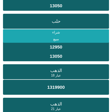
13050
حلب
شراء
مبيع
12950
13050
الذهب
عيار 18
1319900
الذهب
عيار 21