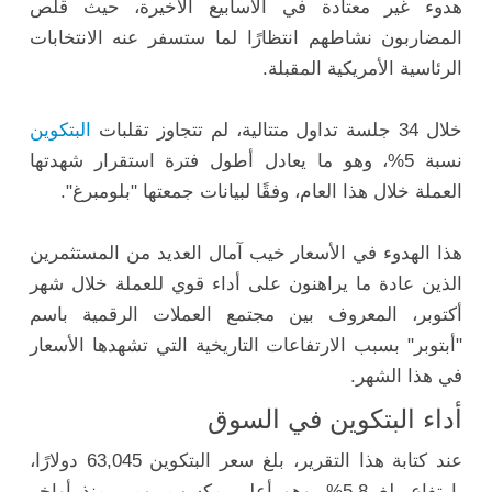
هدوء غير معتادة في الأسابيع الأخيرة، حيث قلص
المضاربون نشاطهم انتظارًا لما ستسفر عنه الانتخابات
الرئاسية الأمريكية المقبلة.
خلال 34 جلسة تداول متتالية، لم تتجاوز تقلبات
البتكوين
نسبة 5%، وهو ما يعادل أطول فترة استقرار شهدتها
العملة خلال هذا العام، وفقًا لبيانات جمعتها "بلومبرغ".
هذا الهدوء في الأسعار خيب آمال العديد من المستثمرين
الذين عادة ما يراهنون على أداء قوي للعملة خلال شهر
أكتوبر، المعروف بين مجتمع العملات الرقمية باسم
"أبتوبر" بسبب الارتفاعات التاريخية التي تشهدها الأسعار
في هذا الشهر.
أداء البتكوين في السوق
عند كتابة هذا التقرير، بلغ سعر البتكوين 63,045 دولارًا،
بارتفاع بلغ 5.8%، وهو أعلى مكسب يومي منذ أواخر