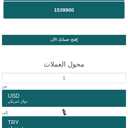
1539900
إفتح حسابك الآن
محول العملات
من
USD
دولار امريكي
إلى
TRY