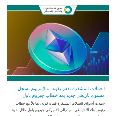
الماضية مدعومة .. اقرأ المزيد
العملات المشفرة تقفز بقوة.. والإيثريوم تسجل
مستوى تاريخي جديد بعد خطاب جيروم باول
شهدت أسواق العملات المشفرة قفزة قوية، تفاعلاً مع خطاب
رئيس بنك الاحتياطي الفيدرالي الأميركي جيروم باول خلال ندوة