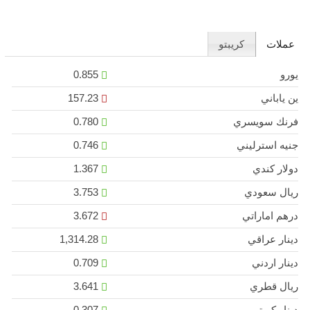
عملات
كريبتو
يورو
0.855
ين ياباني
157.23
فرنك سويسري
0.780
جنيه استرليني
0.746
دولار كندي
1.367
ريال سعودي
3.753
درهم اماراتي
3.672
دينار عراقي
1,314.28
دينار اردني
0.709
ريال قطري
3.641
دينار كويتي
0.307