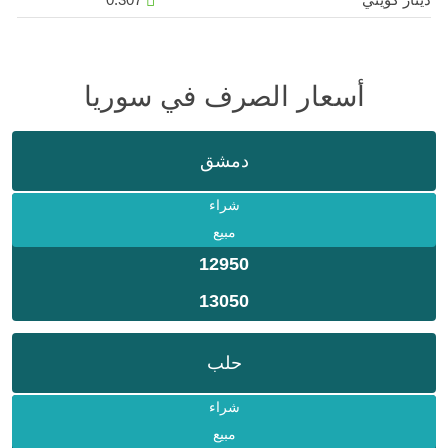
أسعار الصرف في سوريا
دمشق
شراء
مبيع
12950
13050
حلب
شراء
مبيع