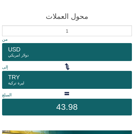
محول العملات
من
USD
دولار امريكي
إلى
TRY
ليرة تركية
المبلغ
43.98