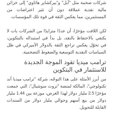
شركات ضخمة مثل "آبل" و"بيركشاير هاثاوي" إلى خزائن
مالية نقدية عملاقة دون أن تثير اعتراضات من
المستثمرين، مما يعكس الثقة في قوة تلك المؤسسات.
لكن اللافت مؤخرًا، أن عددًا متزايدًا من الشركات بات لا
يكتفي بالاحتفاظ بالنقد، بل بدأ في استبداله بالبتكوين،
في تحوّل يعكس تراجع الثقة بالدولار الأميركي في ظل
السياسات النقدية التوسعية والضغوط التضخمية.
ترامب ميديا تقود الموجة الجديدة
للاستثمار في البتكوين
من أبرز الأمثلة على هذا التوجّه، شركة "ترامب ميديا آند
تكنولوجي"، المالكة لمنصة "تروث سوشيال"، التي جمعت
مؤخرًا 2.5 مليار دولار لهذا الغرض، موزعة بين 1.44 مليار
دولار من بيع أسهم وحوالي مليار دولار من السندات
القابلة للتحويل.