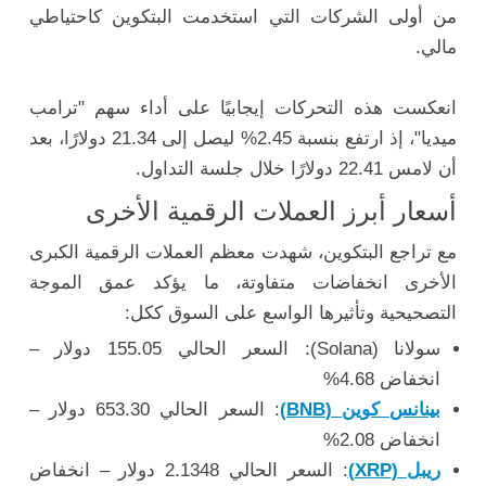
من أولى الشركات التي استخدمت البتكوين كاحتياطي
مالي.
انعكست هذه التحركات إيجابيًا على أداء سهم "ترامب
ميديا"، إذ ارتفع بنسبة 2.45% ليصل إلى 21.34 دولارًا، بعد
أن لامس 22.41 دولارًا خلال جلسة التداول.
أسعار أبرز العملات الرقمية الأخرى
مع تراجع البتكوين، شهدت معظم العملات الرقمية الكبرى
الأخرى انخفاضات متفاوتة، ما يؤكد عمق الموجة
التصحيحية وتأثيرها الواسع على السوق ككل:
سولانا (Solana): السعر الحالي 155.05 دولار –
انخفاض 4.68%
بينانس كوين (BNB)
: السعر الحالي 653.30 دولار –
انخفاض 2.08%
ريبل (XRP)
: السعر الحالي 2.1348 دولار – انخفاض