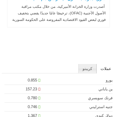
والأشخاص المعفيون؟
أصدرت وزارة الخزانة الأميركية، من خلال مكتب مراقبة
الأصول الأجنبية (OFAC)، ترخيصًا عامًا جديدًا يقضي بتخفيف
فوري لبعض القيود الاقتصادية المفروضة على الحكومة السورية
ومؤسساتها، .. اقرأ المزيد
عملات
كريبتو
يورو
0.855
ين ياباني
157.23
فرنك سويسري
0.780
جنيه استرليني
0.746
دولار كندي
1.367