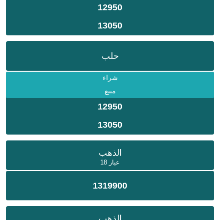
12950
13050
حلب
شراء
مبيع
12950
13050
الذهب
عيار 18
1319900
الذهب