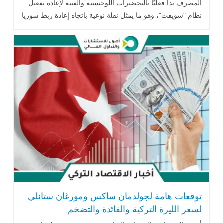
المصرف بدأ فعليًا بالتحضيرات اللوجستية والفنية لإعادة تفعيل
نظام "سويفت"، وهو ما يمثل نقلة نوعية باتجاه إعادة ربط سوريا
بالنظام المالي العالمي .. اقرأ المزيد
توقعات هامة لجولدمان ساكس ومورغان ستانلي
لسعر الليرة التركية والفائدة والتضخم