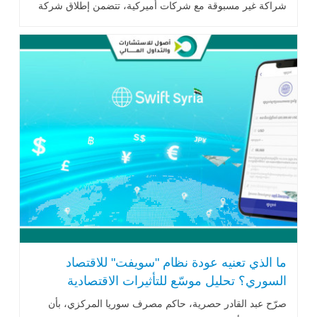
شراكة غير مسبوقة مع شركات أميركية، تتضمن إطلاق شركة
"SyriUS Energy" .. اقرأ المزيد
ما الذي تعنيه عودة نظام "سويفت" للاقتصاد
السوري؟ تحليل موسّع للتأثيرات الاقتصادية
والسياسية
صرّح عبد القادر حصرية، حاكم مصرف سوريا المركزي، بأن