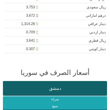
ريال سعودي
3.753
درهم اماراتي
3.672
دينار عراقي
1,314.28
دينار اردني
0.709
ريال قطري
3.641
دينار كويتي
0.307
أسعار الصرف في سوريا
دمشق
شراء
مبيع