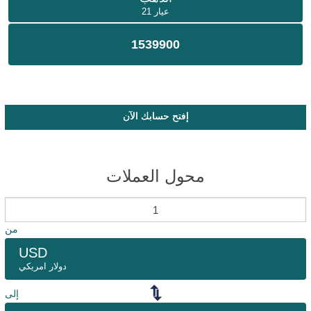
عيار 21
1539900
إفتح حسابك الآن
محول العملات
من
USD
دولار امريكي
إلى