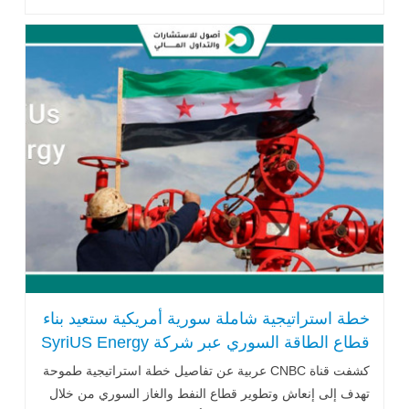
البنية التشريعية، بما .. اقرأ المزيد
خطة استراتيجية شاملة سورية أمريكية ستعيد بناء
قطاع الطاقة السوري عبر شركة SyriUS Energy
كشفت قناة CNBC عربية عن تفاصيل خطة استراتيجية طموحة
تهدف إلى إنعاش وتطوير قطاع النفط والغاز السوري من خلال