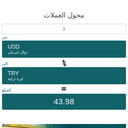
محول العملات
من
USD
دولار امريكي
إلى
TRY
ليرة تركية
المبلغ
43.98