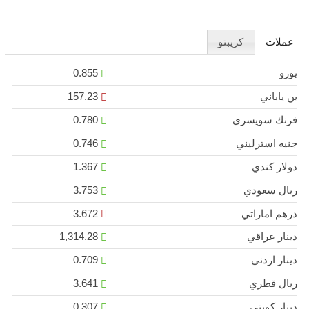
عملات
كريبتو
يورو
0.855
ين ياباني
157.23
فرنك سويسري
0.780
جنيه استرليني
0.746
دولار كندي
1.367
ريال سعودي
3.753
درهم اماراتي
3.672
دينار عراقي
1,314.28
دينار اردني
0.709
ريال قطري
3.641
دينار كويتي
0.307