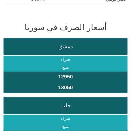
أسعار الصرف في سوريا
دمشق
شراء
مبيع
12950
13050
حلب
شراء
مبيع