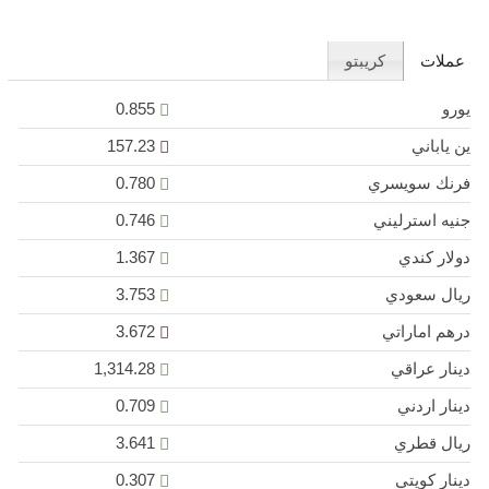
عملات
كريبتو
يورو
0.855
ين ياباني
157.23
فرنك سويسري
0.780
جنيه استرليني
0.746
دولار كندي
1.367
ريال سعودي
3.753
درهم اماراتي
3.672
دينار عراقي
1,314.28
دينار اردني
0.709
ريال قطري
3.641
دينار كويتي
0.307