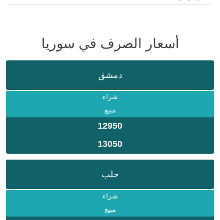
أسعار الصرف في سوريا
دمشق
شراء
مبيع
12950
13050
حلب
شراء
مبيع