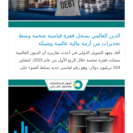
الدين العالمي يسجل قفزة قياسية ضخمة وسط
تحذيرات من أزمة مالية عالمية وشيكة
أفاد
معهد
التمويل
الدولي
في
أحدث
تقاريره
أن
الديون
العالمية
سجلت
قفزة
ضخمة
خلال
الربع
الأول
من
عام
2025،
لتتجاوز
324
تريليون
دولار،
وهو
رقم
قياسي
جديد
يسلط
الضوء
على
التحديات
المتصاعدة
..اقرأ المزيد