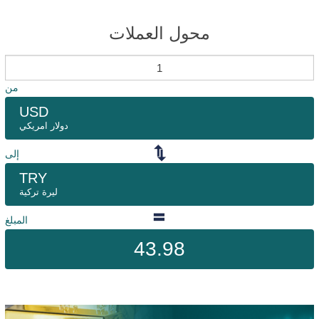
محول العملات
من
USD
دولار امريكي
إلى
TRY
ليرة تركية
المبلغ
43.98