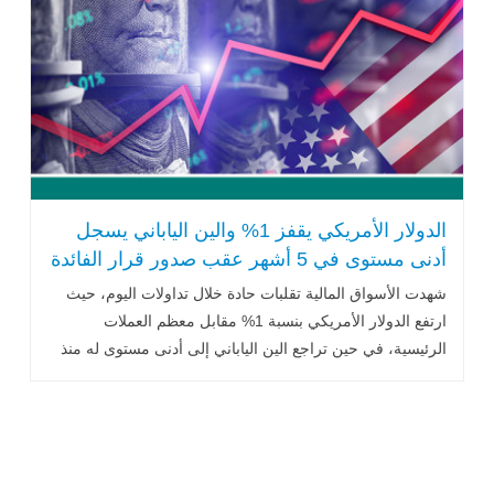
الدولار الأمريكي يقفز 1% والين الياباني يسجل
أدنى مستوى في 5 أشهر عقب صدور قرار الفائدة
شهدت الأسواق المالية تقلبات حادة خلال تداولات اليوم، حيث
ارتفع الدولار الأمريكي بنسبة 1% مقابل معظم العملات
الرئيسية، في حين تراجع الين الياباني إلى أدنى مستوى له منذ
خمسة أشهر. تعكس هذه التحركات .. اقرأ المزيد