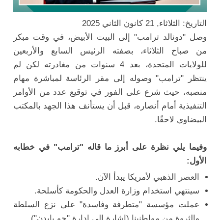
التاريخ: الثلاثاء, 21 كانون الثاني 2025
وصل "دونالد ترامب" إلى البيت الأبيض، في وقت مبكر
من صباح الثلاثاء، بصفته الرئيس السابع والأربعين
للولايات المتحدة، بعد 4 سنوات من مغادرته لكن لم
ينتظر "ترامب" وصوله إلى مقر الرئاسة لمباشرة مهام
منصبه، حيث شرع على الفور في توقيع عدد من الأوامر
التنفيذية أمام أنصاره، قبل أن يستأنف هذا الجهد بالمكتب
البيضاوي لاحقًا.
وفيما يلي نظرة على أبرز ما قاله "ترامب" في خطابه
الأول:
العصر الذهبي لأمريكا يبدأ الآن.
سينتهي استخدام وزارة العدل والحكومة كأسلحة.
عملت مؤسسة "متطرفة وفاسدة" على نزع السلطة
والثروة من مواطنينا (إشارة إلى إدارة "جو بايدن").