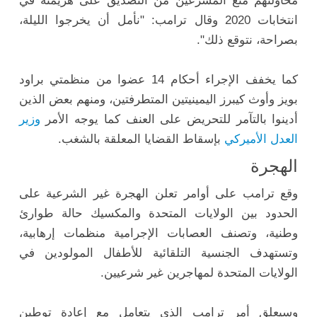
محاولتهم منع المشرعين من التصديق على هزيمته في
انتخابات 2020 وقال ترامب: "نأمل أن يخرجوا الليلة،
بصراحة، نتوقع ذلك".
كما يخفف الإجراء أحكام 14 عضوا من منظمتي براود
بويز وأوث كيبرز اليمينيتين المتطرفتين، ومنهم بعض الذين
أدينوا بالتآمر للتحريض على العنف كما يوجه الأمر
وزير
العدل الأميركي
بإسقاط القضايا المعلقة بالشغب.
الهجرة
وقع ترامب على أوامر تعلن الهجرة غير الشرعية على
الحدود بين الولايات المتحدة والمكسيك حالة طوارئ
وطنية، وتصنف العصابات الإجرامية منظمات إرهابية،
وتستهدف الجنسية التلقائية للأطفال المولودين في
الولايات المتحدة لمهاجرين غير شرعيين.
وسيعلق أمر ترامب الذي يتعامل مع إعادة توطين