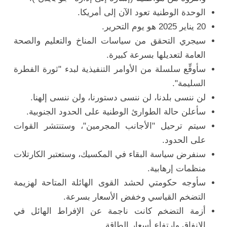
الوحدة الوطنية تعود الآن إلى أمريكا.
20 يناير 2025 هو يوم التحرير.
سيجري التحقق من سياسات المناخ والتعليم والصحة
العامة لتعديلها بسرعة كبيرة.
سأوقِّع سلسلة من الأوامر التنفيذية لبدء "ثورة الفطرة
السليمة".
لن ننسى بلدنا، لن ننسى دستورنا، ولن ننسى إلهنا.
سأعلن حالة الطوارئ الوطنية على الحدود الجنوبية.
سيتم ترحيل "الأجانب المجرمين"، وستنتشر القوات
على الحدود.
سنفرض سياسة البقاء في المكسيك، وستعتبر الكارتلات
منظمات إرهابية.
سأوجه حكومتي لحشد القوى الهائلة المتاحة لهزيمة
التضخم القياسي وخفض الأسعار بسرعة.
أزمة التضخم كانت ناجمة عن الإفراط الهائل في
الإنفاق وارتفاع أسعار الطاقة.