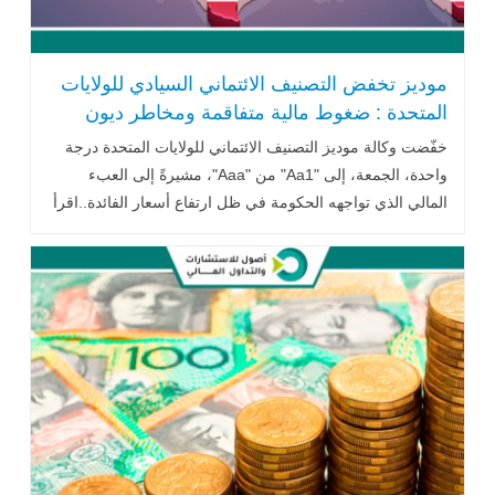
موديز تخفض التصنيف الائتماني السيادي للولايات
المتحدة : ضغوط مالية متفاقمة ومخاطر ديون
متزايدة
خفّضت وكالة موديز التصنيف الائتماني للولايات المتحدة درجة
واحدة، الجمعة، إلى "Aa1" من "Aaa"، مشيرةً إلى العبء
المالي الذي تواجهه الحكومة في ظل ارتفاع أسعار الفائدة..اقرأ
المزيد