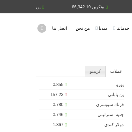
بيتكوين 66,342.10
يورو 0.855
ين يابان
خدماتنا
ميديا
من نحن
اتصل بنا
عملات
كريبتو
يورو
0.855
ين ياباني
157.23
فرنك سويسري
0.780
جنيه استرليني
0.746
دولار كندي
1.367