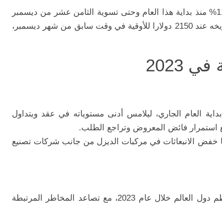
وارتفع العقد الأكثر نشاطاً للذهب بأكثر من 11% منذ بداية هذا العام وحتى تسوية الثامن عشر من ديسمبر
ولامس المعدن النفيس أعلى مستوى في تاريخه عند 2150 دولارا للأوقية في وقت سابق من شهر ديسمبر،
 2023
لبلاتين لهبوط تجاوز 8% منذ بداية العام الجاري، ليلامس أدنى مستوياته في عقد ويتداول
زها خفض الانبعاثات في مركبات الديزل من جانب شركات تصنيع
خالفت الأسهم الصينية أداء نظيرتها في معظم دول العالم خلال عام 2023، مع تصاعد المخاطر المرتبطة