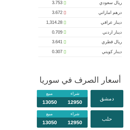
ريال سعودي
3.753
درهم اماراتي
3.672
دينار عراقي
1,314.28
دينار اردني
0.709
ريال قطري
3.641
دينار كويتي
0.307
أسعار الصرف في سوريا
شراء
مبيع
دمشق
13050
12950
شراء
مبيع
حلب
13050
12950