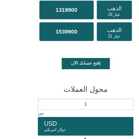
الذهب
1319900
عيار 18
الذهب
1539900
عيار 21
إفتح حسابك الآن
محول العملات
من
USD
دولار امريكي