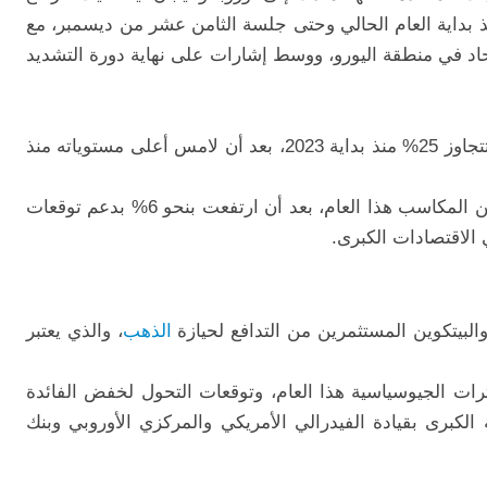
وكس 600" الأوروبي بنحو 12% منذ بداية العام الحالي وحتى جلسة الثامن عشر من ديسمبر، مع
حاد في منطقة اليورو، ووسط إشارات على نهاية دورة التشديد
وفي اليابان، ارتفع مؤشر "نيكي 225" بنسبة تتجاوز 25% منذ بداية 2023، بعد أن لامس أعلى مستوياته منذ
كما كان للأسهم في الأسواق الناشئة نصيباً من المكاسب هذا العام، بعد أن ارتفعت بنحو 6% بدعم توقعات
الاقتصادات الكبرى.
البيتكوين المستثمرين من التدافع لحيازة
الذهب
، والذي يعتبر
رات الجيوسياسية هذا العام، وتوقعات التحول لخفض الفائدة
الكبرى بقيادة الفيدرالي الأمريكي والمركزي الأوروبي وبنك