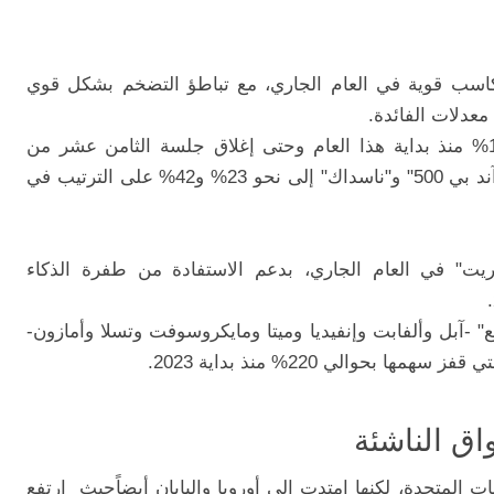
كاسب قوية في العام الجاري، مع تباطؤ التضخم بشكل قوي
عدلات الفائدة.
ارتفع مؤشر "داو جونز" الصناعي بنحو 12.5% منذ بداية هذا العام وحتى إغلاق جلسة الثامن عشر من
ديسمبر وكما وصلت مكاسب مؤشري "إس آند بي 500" و"ناسداك" إلى نحو 23% و42% على الترتيب في
ت" في العام الجاري، بدعم الاستفادة من طفرة الذكاء
 -آبل وألفابت وإنفيديا وميتا ومايكروسوفت وتسلا وأمازون-
 بحوالي 220% منذ بداية 2023.
اق الناشئة
المتحدة، لكنها امتدت إلى أوروبا واليابان أيضاًحيث ارتفع