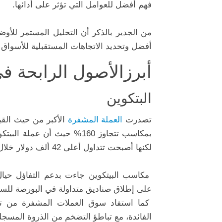
فهم أفضل للعوامل التي تؤثر على أدائها.
من الجدير بالذكر أن التحليل المستمر للأوض
أفضل وتحديد الاتجاهات المستقبلية للأسواق ا
أبرزالأصول الرابحة في 23
البتكوين
تصدرت
العملة المشفرة
الأكبر من حيث القي
لكنها أصبحت تتداول أعلى 42 ألف دولار خلال تعاملات الثامن عشر من ديسمبر.
مكاسب البيتكوين جاءت بدعم التفاؤل حيال ا
على إطلاق صناديق متداولة في البورصة للسع
كما استفاد سوق العملات المشفرة من تك
الفائدة، مع تباطؤ التضخم من الذروة المسجل