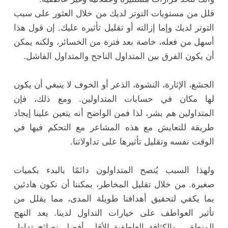
قلل من مستويات التوتر لديك من خلال العثور على سبب
التوتر لديك وإما إزالته أو تقليل تأثيره عليك. إن قول هذا
أسهل من فعله، خاصة بعد فترة من الخسائر، ولكنه يمكن
أن يكون الفرق بين المتداول الناجح والمتداول الفاشل.
الجشع، الإثارة، النشوة، الذعر أو الخوف لا ينبغي أن يكون
لها مكان في حسابات المتداولين. ومع ذلك، فإن
المتداولين هم بشر، لذا فمن الواضح أنه يتعين علينا إيجاد
طريقة للتعايش مع هذه المشاعر مع التحكم فيها في
الوقت نفسه وتقليل تأثيرها على تداولاتنا.
ولهذا السبب يُنصح المتداولون دائمًا بالبدء بكميات
صغيرة. من خلال تقليل المخاطر، يمكننا أن نكون هادئين
بما يكفي لتحقيق أهدافنا طويلة المدى، مما يقلل من
تأثير العواطف على خيارات التداول لدينا. يعد النهج
المنطقي، والكثافة العاطفية الأقل، أفضل نصائح تداول