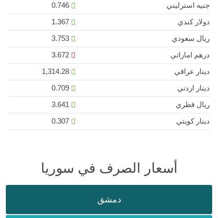
جنيه استرليني
0.746
دولار كندي
1.367
ريال سعودي
3.753
درهم اماراتي
3.672
دينار عراقي
1,314.28
دينار اردني
0.709
ريال قطري
3.641
دينار كويتي
0.307
أسعار الصرف في سوريا
دمشق