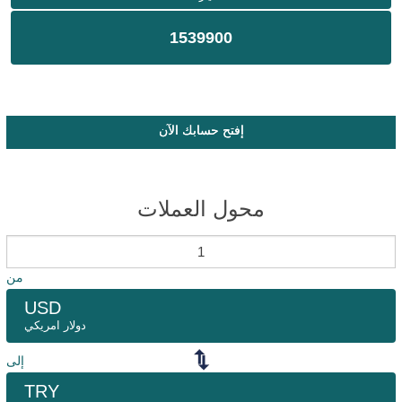
1539900
إفتح حسابك الآن
محول العملات
من
USD
دولار امريكي
إلى
TRY