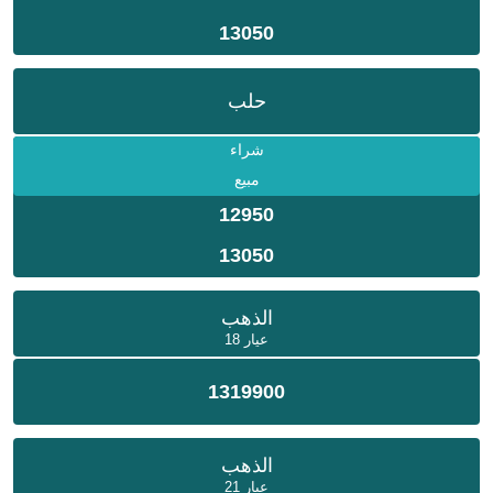
13050
حلب
شراء
مبيع
12950
13050
الذهب
عيار 18
1319900
الذهب
عيار 21