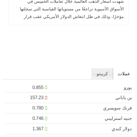
شهدت أسعار الذهب العالمية خلال تعاملات الخميس في
الأسواق الآسيوية تراجعًا من مستوياتها القياسية التي سجلتها
مؤخرًا، وذلك في ظل انتعاش الدولار الأمريكي عقب قرار
مجلس الاحتياطي .. اقرأ المزيد
عملات
كريبتو
يورو
0.855
ين ياباني
157.23
فرنك سويسري
0.780
جنيه استرليني
0.746
دولار كندي
1.367