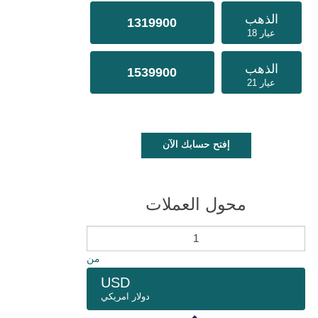
الذهب
1319900
عيار 18
الذهب
1539900
عيار 21
إفتح حسابك الآن
محول العملات
من
USD
دولار امريكي