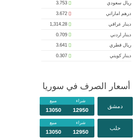
ريال سعودي
3.753
درهم اماراتي
3.672
دينار عراقي
1,314.28
دينار اردني
0.709
ريال قطري
3.641
دينار كويتي
0.307
أسعار الصرف في سوريا
شراء
مبيع
دمشق
13050
12950
شراء
مبيع
حلب
13050
12950