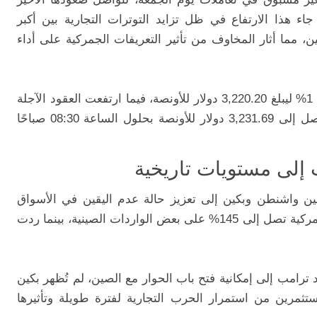
جاء هذا الارتفاع في ظل تزايد التوترات التجارية بين أكبر
ن، مما أثار المخاوف من تأثير التعريفات الجمركية على أداء
وسجل الذهب الفوري ارتفاعًا بنسبة تجاوزت 1% ليبلغ 3,220.20 دولار للأونصة، فيما ارتفعت العقود الآجلة
للذهب التي تنتهي في يونيو بنسبة 1.7% لتصل إلى 3,231.69 دولار للأونصة بحلول الساعة 08:30 صباحًا
 إلى مستويات تاريخية
بين واشنطن وبكين إلى تعزيز حالة عدم اليقين في الأسواق
العالمية. وفرضت الولايات المتحدة رسومًا جمركية تصل إلى 145% على بعض الواردات الصينية، بينما ردت
ترامب إلى إمكانية فتح باب الحوار مع الصين، لم تُظهر بكين
تثمرين من استمرار الحرب التجارية لفترة طويلة وتأثيرها