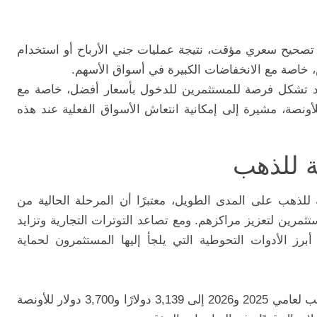
صحيح سعري مؤقت، نتيجة عمليات جني الأرباح أو استخدام
خاصة مع الانخفاضات الكبيرة في أسواق الأسهم.
قد تشكل فرصة للمستثمرين للدخول بأسعار أفضل، خاصة مع
ي حول مستوى 3,000 دولار للأونصة، مشيرة إلى إمكانية انتعاش الأسواق الفعلية عند هذه
ة للذهب
للذهب على المدى الطويل، معتبرًا أن المرحلة الحالية من
مرين لتعزيز مراكزهم. ومع تصاعد التوترات التجارية وتزايد
ز الأدوات التحوطية التي يلجأ إليها المستثمرون لحماية
رفع دويتشه بنك توقعاته لمتوسط أسعار الذهب لعامي 2025 و2026 إلى 3,139 دولارًا و3,700 دولار للأونصة