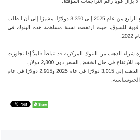
ا يزال قويًا رغم التراجعات المؤقتة.
كما رفع البنك تقديراته لسعر الذهب في الربع الرابع من عام 2025 إلى 3,350 دولارًا، مشيرًا إلى أن الطلب
ة قوية للسوق، حيث ارتفعت نسبة مساهمة هذه البنوك في
حذّر بنك HSBC من أن وتيرة شراء الذهب من البنوك المركزية قد تتباطأ قليلاً إذا تجاوزت
وكان البنك قد رفع توقعاته المتوسطة لأسعار الذهب إلى 3,015 دولارًا في عام 2025 و2,915 دولارًا في عام