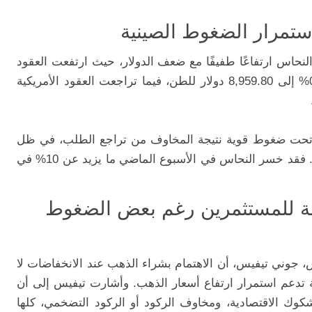
استمرار الضغوط الصينية
نحاس ارتفاعًا طفيفًا مع ضعف الدولار، حيث ارتفعت العقود
القياسية في بورصة لندن للمعادن بنسبة 0.6% إلى 8,959.80 دولار للطن، فيما تراجعت العقود الأمريكية
س تحت ضغوط قوية نتيجة المخاوف من تراجع الطلب، في ظل
تباطؤ اقتصادي متوقع بسبب الحرب التجارية. فقد خسر النحاس في الأسبوع الماضي ما يزيد عن 10% في
لة للمستثمرين رغم بعض الضغوط
، جوني تيفيس، أن الاهتمام بشراء الذهب عند الانخفاضات لا
حالية تدعم استمرار ارتفاع أسعار الذهب. وأشارت تيفيس إلى أن
شكوك الاقتصادية، ومخاوف الركود أو الركود التضخمي، كلها