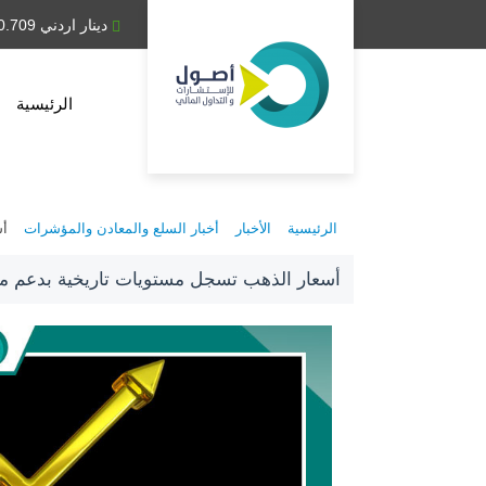
دينار عراقي 1,314.28
دينار اردني 0.709
الرئيسية
الرئيسية
الأخبار
أخبار السلع والمعادن والمؤشرات
أس
أسعار الذهب تسجل مستويات تاريخية بدعم م