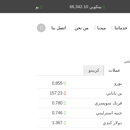
بيتكوين 66,342.10
يورو 0.855
ين ياب
خدماتنا
ميديا
من نحن
اتصل بنا
لمي
عملات
كريبتو
يورو
0.855
ين ياباني
157.23
فرنك سويسري
0.780
جنيه استرليني
0.746
دولار كندي
1.367