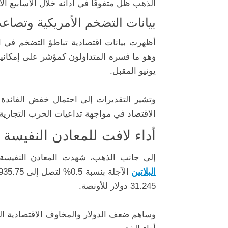
الذهب ظل متفوقًا في أدائه خلال الأسابيع الأ
بيانات التضخم الأمريكية وتصاع
أظهرت بيانات اقتصادية تباطؤ التضخم في ا
وهو ما فسره المتداولون كمؤشر على إمكانية
يونيو المقبل.
وتشير التقديرات إلى احتمال خفض الفائدة ب
الاقتصاد في مواجهة تداعيات الحرب التجارية
أداء لافت للمعادن النفيسة 
إلى جانب الذهب، شهدت المعادن النفيسة 
البلاتين
الآجلة بنسبة 0.5% لتصل إلى 935.75 دولار للأونصة، في حين صعدت عقود
31.245 دولار للأونصة.
وساهم ضعف الدولار والمخاوف الاقتصادية ال