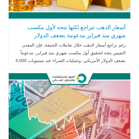
أسعار الذهب تتراجع لكنها تتجه لأول مكسب
شهري منذ فبراير مدعومة بضعف الدولار
الأمريكي
رغم تراجع أسعار الذهب خلال تعاملات الجمعة، فإن المعدن
النفيس يتجه لتحقيق أول مكسب شهري منذ فبراير، مدعوماً
بضعف الدولار الأمريكي، وعمليات الشراء عند مستويات 4,000
دولار للأوقية، إلى جانب تثبيت أسعار الفائدة الأمريكية واستمرار
التوترات الجيوسياسية في الشرق الأوسط.