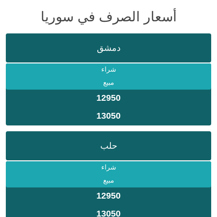
أسعار الصرف في سوريا
دمشق
شراء
مبيع
12950
13050
حلب
شراء
مبيع
12950
13050