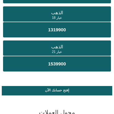
الذهب
عيار 18
1319900
الذهب
عيار 21
1539900
إفتح حسابك الآن
محول العملات