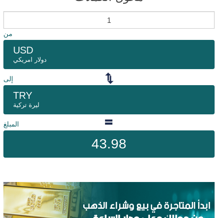
من
USD
دولار امريكي
إلى
TRY
ليرة تركية
المبلغ
43.98