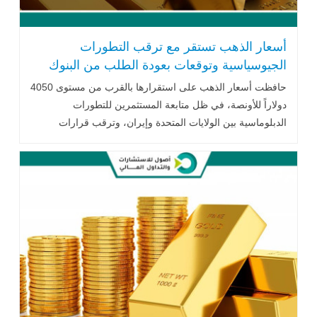
أسعار الذهب تستقر مع ترقب التطورات
الجيوسياسية وتوقعات بعودة الطلب من البنوك
المركزية
حافظت أسعار الذهب على استقرارها بالقرب من مستوى 4050
دولاراً للأونصة، في ظل متابعة المستثمرين للتطورات
الدبلوماسية بين الولايات المتحدة وإيران، وترقب قرارات
الاحتياطي الفيدرالي، إلى جانب توقعات متباينة من المؤسسات
المالية بشأن مستقبل المعدن الأصفر، مدعومة بإمكانية عودة
مشتريات البنوك المركزية خلال الفترة المقبلة.