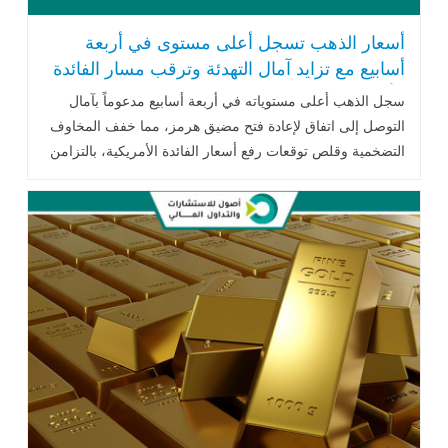
أسعار الذهب تسجل أعلى مستوى في أربعة
أسابيع مع تزايد آمال التهدئة وترقب مسار الفائدة
الأمريكية
سجل الذهب أعلى مستوياته في أربعة أسابيع مدعوماً بآمال
التوصل إلى اتفاق لإعادة فتح مضيق هرمز، مما خفف المخاوف
التضخمية وقلص توقعات رفع أسعار الفائدة الأمريكية، بالتزامن
مع استمرار تدفقات الاستثمارات إلى صناديق الذهب الصينية.