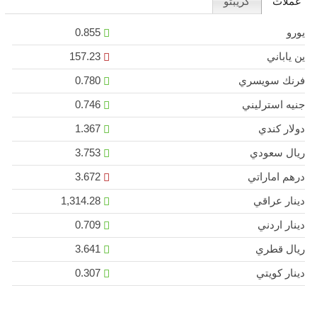
عملات
كريبتو
يورو
0.855
ين ياباني
157.23
فرنك سويسري
0.780
جنيه استرليني
0.746
دولار كندي
1.367
ريال سعودي
3.753
درهم اماراتي
3.672
دينار عراقي
1,314.28
دينار اردني
0.709
ريال قطري
3.641
دينار كويتي
0.307