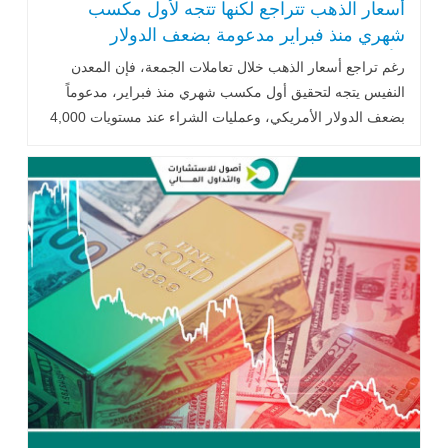
أسعار الذهب تتراجع لكنها تتجه لأول مكسب
شهري منذ فبراير مدعومة بضعف الدولار
الأمريكي
رغم تراجع أسعار الذهب خلال تعاملات الجمعة، فإن المعدن
النفيس يتجه لتحقيق أول مكسب شهري منذ فبراير، مدعوماً
بضعف الدولار الأمريكي، وعمليات الشراء عند مستويات 4,000
دولار للأوقية، إلى جانب تثبيت أسعار الفائدة الأمريكية واستمرار
التوترات الجيوسياسية في الشرق الأوسط.