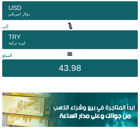
USD
دولار امريكي
إلى
TRY
ليرة تركية
المبلغ
43.98