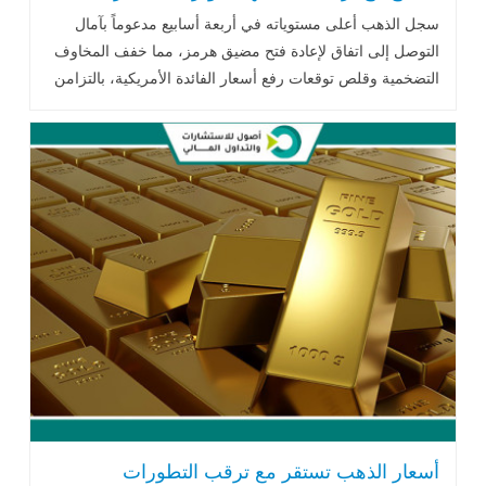
الأمريكية
سجل الذهب أعلى مستوياته في أربعة أسابيع مدعوماً بآمال
التوصل إلى اتفاق لإعادة فتح مضيق هرمز، مما خفف المخاوف
التضخمية وقلص توقعات رفع أسعار الفائدة الأمريكية، بالتزامن
مع استمرار تدفقات الاستثمارات إلى صناديق الذهب الصينية.
أسعار الذهب تستقر مع ترقب التطورات