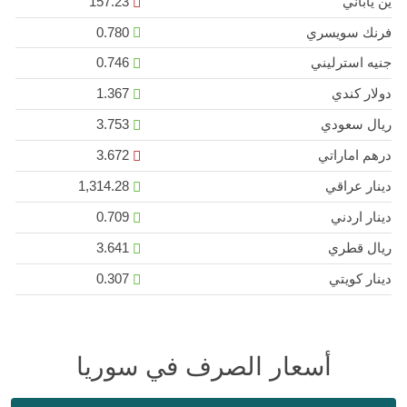
ين ياباني
157.23
فرنك سويسري
0.780
جنيه استرليني
0.746
دولار كندي
1.367
ريال سعودي
3.753
درهم اماراتي
3.672
دينار عراقي
1,314.28
دينار اردني
0.709
ريال قطري
3.641
دينار كويتي
0.307
أسعار الصرف في سوريا