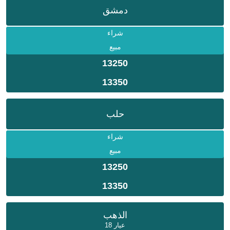
دمشق
شراء
مبيع
13250
13350
حلب
شراء
مبيع
13250
13350
الذهب
عيار 18