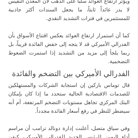
ويؤثر ارتفاع العوائد سلباً على الذهب لأن المعدن النفيس
لا يدر عائداً ثابتاً، ما يجعل السندات أكثر جاذبية
للمستثمرين في فترات التشديد النقدي.
كما أن استمرار ارتفاع العوائد يعكس اقتناع الأسواق بأن
الفدرالي الأميركي قد لا يتجه إلى خفض الفائدة قريباً، بل
ربما يلجأ إلى مزيد من التشديد إذا استمرت الضغوط
التضخمية.
الفدرالي الأميركي بين التضخم والفائدة
قال
توماس باركين
إن استجابة الشركات والمستهلكين
للصدمات الاقتصادية الحالية ستحدد ما إذا كان بإمكان
البنك المركزي تجاهل مستويات التضخم المرتفعة، أم أنه
سيضطر للنظر في رفع أسعار الفائدة مجدداً.
وفي سياق متصل، أعلنت إدارة
دونالد ترامب
أن مراسم
أداء اليمين للرئيس الجديد للفدرالي الأميركي، كيفن