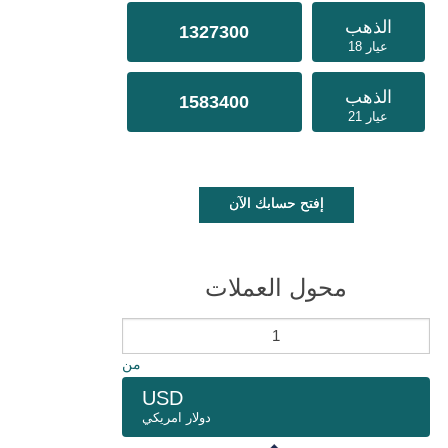
الذهب
1327300
عيار 18
الذهب
1583400
عيار 21
إفتح حسابك الآن
محول العملات
من
USD
دولار امريكي