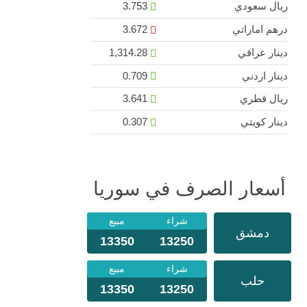
ريال سعودي
3.753
درهم اماراتي
3.672
دينار عراقي
1,314.28
دينار اردني
0.709
ريال قطري
3.641
دينار كويتي
0.307
أسعار الصرف في سوريا
شراء
مبيع
دمشق
13350
13250
شراء
مبيع
حلب
13350
13250