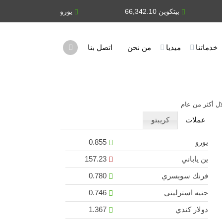
بيتكوين 66,342.10
يورو 0.855
ين ياباني
خدماتنا
ميديا
من نحن
اتصل بنا
عملات
كريبتو
يورو
0.855
ين ياباني
157.23
فرنك سويسري
0.780
جنيه استرليني
0.746
دولار كندي
1.367