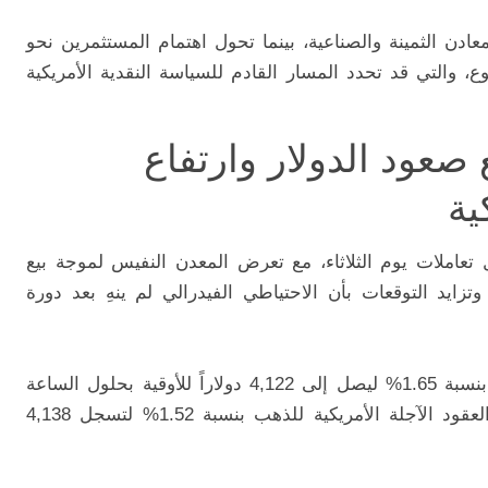
دن الثمينة والصناعية، بينما تحول اهتمام المستثمرين نحو
وع، والتي قد تحدد المسار القادم للسياسة النقدية الأمريكية
صعود الدولار وارتفاع
ية
املات يوم الثلاثاء، مع تعرض المعدن النفيس لموجة بيع
وتزايد التوقعات بأن الاحتياطي الفيدرالي لم ينهِ بعد دورة
وتراجع سعر الذهب في المعاملات الفورية بنسبة 1.65% ليصل إلى 4,122 دولاراً للأوقية بحلول الساعة
10:30 صباحاً بتوقيت دمشق، فيما هبطت العقود الآجلة الأمريكية للذهب بنسبة 1.52% لتسجل 4,138