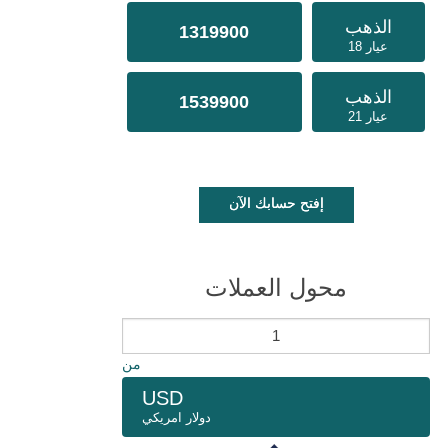
الذهب
1319900
عيار 18
الذهب
1539900
عيار 21
إفتح حسابك الآن
محول العملات
من
USD
دولار امريكي