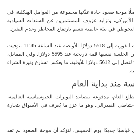
ًا موجة صعود حادة غذّتها مجموعة من العوامل الهيكلية، في
 الأميركي، وتزايد عزوف المستثمرين عن السندات السيادية
لتحوطي في بيئة عالمية تتسم بارتفاع المخاطر وعدم اليقين.
في المعاملات الفورية إلى 5518 دولارًا للأونصة عند الساعة 11:45 بتوقيت
تركيا، بعدما كان قد لامس في وقت سابق من الجلسة نفسها قمة تاريخية عند 5595 دولارًا. وفي المقابل،
قفزت العقود الآجلة للمعدن الأصفر بنحو 5% لتصل إلى 5612 دولارًا للأوقية، ما يعكس تسارع وتيرة الشراء
ة.
 منذ بداية العام
 مطلع العام، مدفوعة بتصاعد التوترات الجيوسياسية العالمية،
تياطي الفيدرالي، وهو ما عزز ما يُعرف في الأسواق بتجارة
قياسيًا جديدًا يوم الخميس، لتؤكد أن موجة الصعود لم تعد