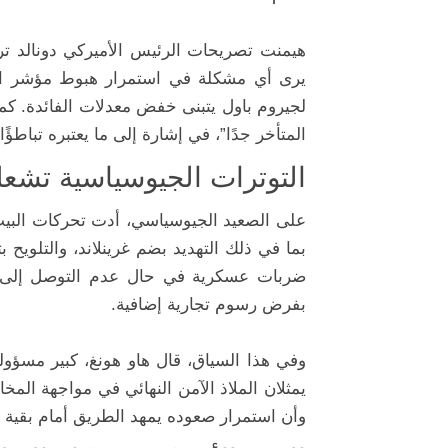
هيمنت تصريحات الرئيس الأميركي دونالد تر
يرى أي مشكلة في استمرار هبوط مؤشر الدول
لجيروم باول يتبنى خفض معدلات الفائدة. كما ج
المتأخر جدًا”، في إشارة إلى ما يعتبره تباطؤًا
التوترات الجيوسياسية تشعل
على الصعيد الجيوسياسي، أدت تحركات البيت 
بما في ذلك التهديد بضم غرينلاند، والتلويح
ضربات عسكرية في حال عدم التوصل إلى اتفا
بفرض رسوم تجارية إضافية.
وفي هذا السياق، قال هاو هونغ، كبير مسؤو
يمثلان الملاذ الآمن النهائي في مواجهة الم
وأن استمرار صعوده يمهد الطريق أمام بقية ا