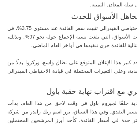
سلة المعادن الثمينة.
وتجاهل الأسواق للحدث
على صعيد السياسة النقدية، أعلن مجلس الاحتياطي الفيدرالي تثبيت سعر الفائدة عند مستوى 3.75%، في
قرار جاء متوافقًا بشكل شبه كامل مع توقعات الأسواق، التي بلغت نسبة الإجماع حوله نحو 97%. وبذلك،
لية للفائدة جرى تنفيذها في أواخر العام الماضي.
 كبير هذا الإعلان المتوقع على نطاق واسع، وركزوا بدلًا من
ية، وعلى التغيرات المحتملة في قيادة الاحتياطي الفيدرالي
ي مع اقتراب نهاية حقبة باول
ية خلفًا لجيروم باول في وقت لاحق من هذا العام، بدأت
تيسير النقدي. وفي هذا السياق، برز اسم ريك رايدر من شركة
ر حدة في أسعار الفائدة، كأحد أبرز المرشحين المحتملين