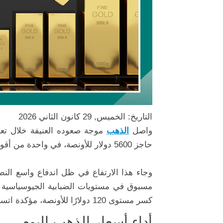
التاريخ: الخميس, 29 كانون الثاني 2026
واصل
الذهب
موجة صعوده العنيفة خلال تعا
حاجز 5600 دولار للأونصة، في واحدة من أقوى التحركات الصعودية في تاريخ أسواق
وجاء هذا الارتفاع في ظل اندفاع واسع النط
مسبوق في مستويات الضبابية الجيوسياسية و
كسر مستوى 120 دولارًا للأونصة، مؤكدة اتساع نطاق الزخم الصعودي في قطاع المعادن الثمينة ككل.
أداء أسعار الذهب اليوم