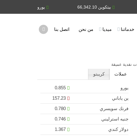
بيتكوين 66,342.10
يورو 0.855
ين ياباني
خدماتنا
ميديا
من نحن
اتصل بنا
عملات
كريبتو
يورو
0.855
ين ياباني
157.23
فرنك سويسري
0.780
جنيه استرليني
0.746
دولار كندي
1.367