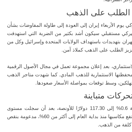
 الطلب على الذهب
ي يوم الأربعاء إيران إلى العودة إلى طاولة المفاوضات بشأن
ميركي مستقبلي سيكون أشد بكثير من الضربة التي استهدفت
هران بتهديدات باستهداف الولايات المتحدة وإسرائيل وكل من
عزيز الطلب على الذهب كملاذ آمن.
لاستثماري، بعد إعلان مجموعة تعمل في مجال الأصول الرقمية
صيص ما بين 10% و15% من محفظتها الاستثمارية للذهب المادي. كما شهدت متاجر الذهب
ستهلكين، وسط توقعات بمواصلة الأسعار صعودها.
تحركات متباينة
في المعاملات الفورية بنسبة 0.6% إلى 117.30 دولارًا للأونصة، بعد أن سجلت مستوى
قياسيًا عند 119.34 دولار في وقت سابق، لترتفع مكاسبها منذ بداية العام إلى أكثر من 60%، مدعومة بنقص
كلفة من الذهب.