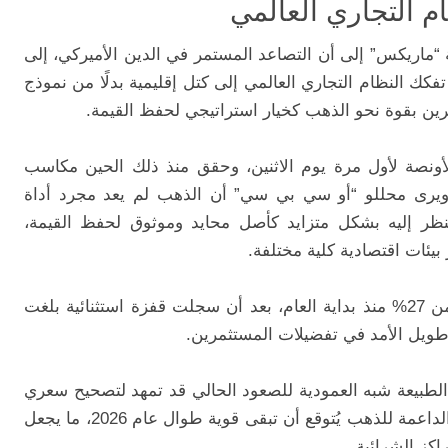
م التجاري العالمي
 “ماريكس” إلى أن التصاعد المستمر في الدين الأميركي، إلى
كك النظام التجاري العالمي إلى كتل إقليمية بدلًا من نموذج
رين بقوة نحو الذهب كخيار استراتيجي لحفظ القيمة.
د تجاوز مستوى 5000 دولار للأونصة لأول مرة يوم الاثنين، وحقق منذ ذلك الحين مكاسب
وحده. ويرى محللو “أو سي بي سي” أن الذهب لم يعد مجرد أداة
نظر إليه بشكل متزايد كأصل محايد وموثوق لحفظ القيمة،
 بيئات اقتصادية كلية مختلفة.
ووفق البيانات، ارتفعت أسعار الذهب بأكثر من 27% منذ بداية العام، بعد أن سجلت قفزة استثنائية بلغت
لطبيعة شبه العمودية للصعود الحالي قد تمهد لتصحيح سعري
قريب، لكنه شدد على أن العوامل الأساسية الداعمة للذهب يُتوقع أن تبقى قوية طوال عام 2026، ما يجعل
اكز الشرائية.