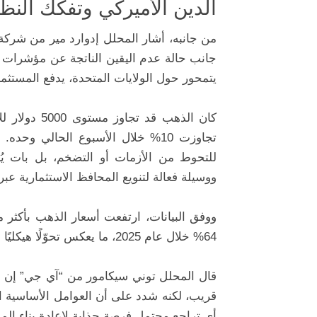
الدين الأميركي وتفكك النظا
من جانبه، أشار المحلل إدوارد مير من شركة
جانب حالة عدم اليقين الناتجة عن مؤشرات تف
يتمحور حول الولايات المتحدة، يدفع المستثم
كان الذهب ق
تجاوزت 10% خلال الأسبوع الحالي 
للتحوط من الأزمات أو التضخم، بل بات يُ
ووسيلة فعالة لتنويع المحافظ الاستثمارية عبر
64% خلال عام 2025، ما يعكس تحوّلًا هيكليًا طويل الأمد في تفضيلات المستثمرين.
قال المحلل توني سيكامور من “آي جي” إن ا
أي تراجع محتمل فرصة جذابة لإعادة بناء المر