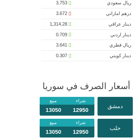
ريال سعودي
3.753
درهم اماراتي
3.672
دينار عراقي
1,314.28
دينار اردني
0.709
ريال قطري
3.641
دينار كويتي
0.307
أسعار الصرف في سوريا
شراء
مبيع
دمشق
13050
12950
شراء
مبيع
حلب
13050
12950