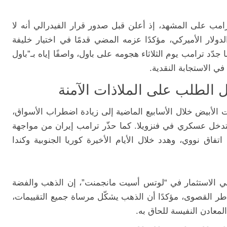
امب على المشهد، إذ أعلن قبل صدور قرار الفيدرالي أنه لا
ار الأميركي، مؤكدًا عزمه المضي قدمًا في اختيار خليفة
دّد ترامب يوم الثلاثاء هجومه على باول، واصفًا إياه بـ”باول
 في الاستجابة النقدية.
 الطلب على الملاذات الآمنة
الأبيض خلال الأسابيع الماضية إلى زيادة اضطراب الأسواق،
 بتدخل عسكري في فنزويلا. كما حذّر ترامب إيران من مواجهة
ق نووي، وهدد خلال الأيام الأخيرة كوريا الجنوبية وكندا
لي الاستثمار في “لوتس أسيت مانجمنت”، إن الذهب والفضة
خاطر القصوى، مؤكدًا أن الذهب يشكّل مرساة جميع التقييمات،
لمعادن النفيسة للحاق به.