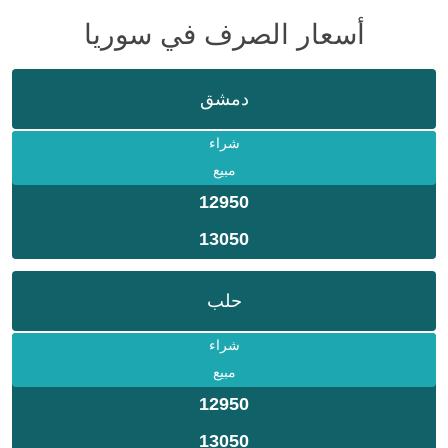
أسعار الصرف في سوريا
دمشق
شراء
مبيع
12950
13050
حلب
شراء
مبيع
12950
13050