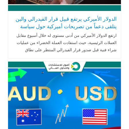
الدولار الأميركي يرتفع قبيل قرار الفيدرالي والين
يتلقى دعماً من تصريحات أميركية حول سياسة
بنك اليابان
ارتفع الدولار الأميركي من أدنى مستوى له خلال أسبوع مقابل
العملات الرئيسية، حيث استفادت العملة الخضراء من عمليات
شراء فنية قبل صدور قرار الفيدرالي المنتظر على نطاق
واسع..اقرأ المزي