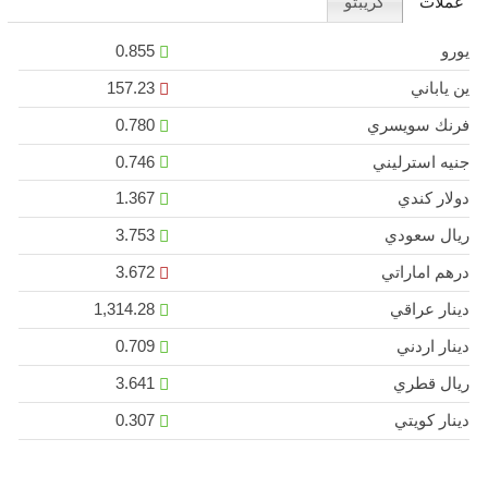
عملات
كريبتو
يورو
0.855
ين ياباني
157.23
فرنك سويسري
0.780
جنيه استرليني
0.746
دولار كندي
1.367
ريال سعودي
3.753
درهم اماراتي
3.672
دينار عراقي
1,314.28
دينار اردني
0.709
ريال قطري
3.641
دينار كويتي
0.307