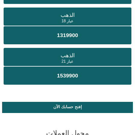
الذهب
عيار 18
1319900
الذهب
عيار 21
1539900
إفتح حسابك الآن
محول العملات