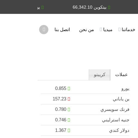
بيتكوين 66,342.10
يورو 0.855
ي
خدماتنا
ميديا
من نحن
اتصل بنا
عملات
كريبتو
يورو
0.855
ين ياباني
157.23
فرنك سويسري
0.780
جنيه استرليني
0.746
دولار كندي
1.367