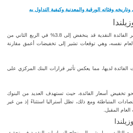
وتاريخه وفئاته الورقية والمعدنية وكيفية التداول به
يلندا
أشار بنك الاحتياطي النيوزيلندي إلى أن سعر الفائدة النقدية قد ينخفض إلى 3.8% في الربع الثاني من
لأخير من العام نفسه، وهي توقعات تشير إلى تخفيضات أعمق مقارنة
الفائدة لديها، مما يعكس تأثير قرارات البنك المركزي على
ي نحو تخفيض أسعار الفائدة، حيث تستهدف العديد من البنوك
ادات المتباطئة ومع ذلك، تظل أستراليا استثناءً إذ من غير
لعام المقبل.
زيلندا
في نيوزيلندا إلى 2.2% في الربع الثالث، مما يشير إلى نجاح السياسات النقدية في تحقيق