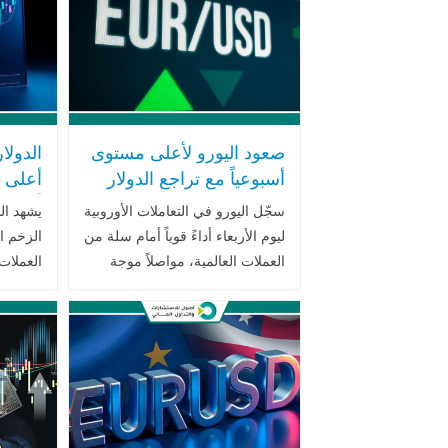
صعود اليورو لأعلى مستوى
الدولا
أسبوعياً مع تراجع الدولار
أعلى 
وتقدم محادثات السلام
أسابيع
سجّل اليورو في التعاملات الأوروبية
يشهد الد
الروسية الأوكرانية
المرك
ليوم الأربعاء أداءً قوياً أمام سلة من
الزخم ا
العملات العالمية، مواصلاً موجة
العملات
ارتفاعه لليوم الثالث على التوالي
ارتفاعاً
مقابل الدولار الأمريكي، ليبلغ أعلى
مستوى ل
مستوى في أسبوع مدعوماً .. اقرأ
بتسارع 
المزيد
قاعدة ..