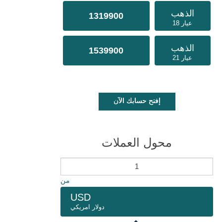
الذهب
1319900
عيار 18
الذهب
1539900
عيار 21
إفتح حسابك الآن
محول العملات
من
USD
دولار امريكي