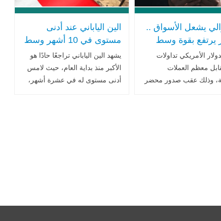
الي يشعل الأسواق ..
الين الياباني عند أدنى
ر يرتفع بقوة وسط
مستوى في 10 أشهر وسط
م حاد حول خفض
مخاوف مالية وتصاعد عدم
دولار الأمريكي تداولات
يشهد الين الياباني تراجعًا حادًا هو
ة في ديسمبر
اليقين الاقتصادي
ابل معظم العملات
الأكبر منذ بداية العام، حيث لامس
ية، وذلك عقب صدور محضر
أدنى مستوى له في عشرة أشهر،
لاحتياطي الفيدرالي الذي
وسط تصاعد المخاوف المالية،
اء حالة عدم اليقين في
وترقب المستثمرين لسياسات
 بشأن مستقبل السياسة
التحفيز الجديدة في اليابان .. اقرأ
.. اقرأ المزيد
المزيد