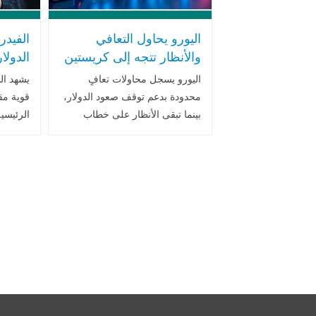
اليورو يحاول التعافي
الفيدر
والأنظار تتجه إلى كريستين
الدولا
لاجارد وسط متغيرات
انقسا
اليورو يسجل محاولات تعافٍ
يشهد ال
السياسة النقدية وقوة
الفائد
محدودة بدعم توقف صعود الدولار،
قوية مق
الدولار
بينما تبقى الأنظار على خطاب
الرئيس
لاجارد وتوجهات المركزي الأوروبي.
اجتماع ا
في المقابل، يتوقع باركليز استمرار
أعاد إحي
قوة الدولار حتى 2026 مدعوماً
الأسواق
بثورة الذكاء .. اقرأ المزيد
النقدية 