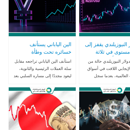
ر النيوزيلندي يقفز إلى
الين الياباني يستأنف
مستوى في ثلاثة
خسائره تحت وطأة
 مدفوعاً بنبرة البنك
السياسات التحفيزية
ولار النيوزيلندي حالة من
استأنف الين الياباني تراجعه مقابل
زي المتشددة
لتاكايتشي وتباين إشارات
لإيجابي اللافت في أسواق
سلة العملات الرئيسية والثانوية،
البنوك المركزية
 العالمية، بعدما سجل
ليعود مجددًا إلى مساره السلبي بعد
 قوياً أوصله إلى أعلى
توقف مؤقت في الجلسة السابقة
ه في ثلاثة أسابيع، مدعوماً
أمام الدولار الأمريكي، مقتربًا من
عمليات الشراء واتساع
أدنى مستوياته خلال عشرة .. اقرأ
 اقرأ المزيد
المزيد