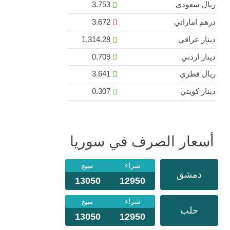
ريال سعودي
3.753
درهم اماراتي
3.672
دينار عراقي
1,314.28
دينار اردني
0.709
ريال قطري
3.641
دينار كويتي
0.307
أسعار الصرف في سوريا
شراء
مبيع
دمشق
13050
12950
شراء
مبيع
حلب
13050
12950