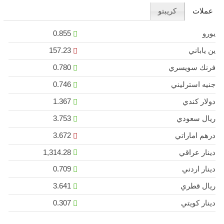
عملات
كريبتو
يورو
0.855
ين ياباني
157.23
فرنك سويسري
0.780
جنيه استرليني
0.746
دولار كندي
1.367
ريال سعودي
3.753
درهم اماراتي
3.672
دينار عراقي
1,314.28
دينار اردني
0.709
ريال قطري
3.641
دينار كويتي
0.307