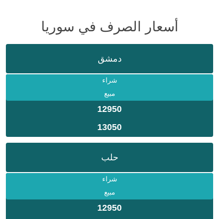
أسعار الصرف في سوريا
دمشق
شراء
مبيع
12950
13050
حلب
شراء
مبيع
12950