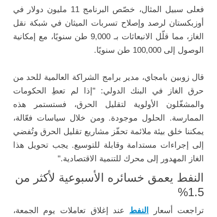
فعلى سبيل المثال، خصّص البرنامج 11 مليون دولار في
أوزبكستان لرصد وإصلاح تسربات الميثان في شبكة نقل
الغاز، مما قلّل الانبعاثات بـ 9,000 طن سنويًا، مع إمكانية
الوصول إلى 100,000 طن سنويًا.
قال زوبين بامجاي، مدير برامج الشراكة العالمية للحد من
حرق الغاز في البنك الدولي: "إذا لم تعطِ الحكومات
والمشغّلون الأولوية لتقليل الحرق، فستستمر هذه
الممارسة. الحلول موجودة. ومن خلال سياسات فعّالة،
يمكننا خلق بيئة ملائمة تحفّز مشاريع تقليل الحرق وتُفضي
إلى إجراءات مستدامة وقابلة للتوسيع. يجب تحويل هذا
الغاز المهدور إلى محرك للتنمية الاقتصادية."
النفط يعمق خسائره الأسبوعية لأكثر من
1.5%
تراجعت أسعار
النفط
عند إغلاق تعاملات يوم الجمعة،