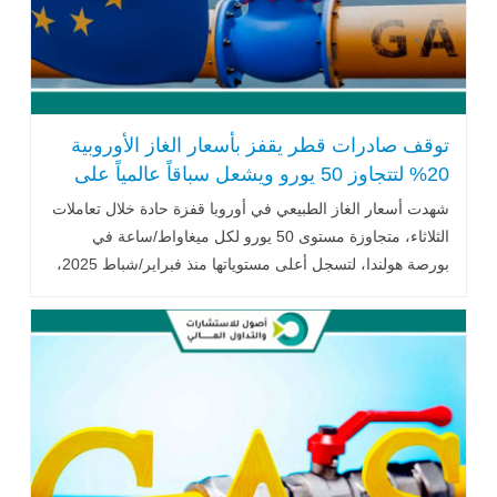
توقف صادرات قطر يقفز بأسعار الغاز الأوروبية
20% لتتجاوز 50 يورو ويشعل سباقاً عالمياً على
الإمدادات
شهدت أسعار الغاز الطبيعي في أوروبا قفزة حادة خلال تعاملات
الثلاثاء، متجاوزة مستوى 50 يورو لكل ميغاواط/ساعة في
بورصة هولندا، لتسجل أعلى مستوياتها منذ فبراير/شباط 2025،
في تحرك يعكس .. اقرأ المزيد