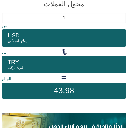
محول العملات
من
USD
دولار امريكي
إلى
TRY
ليرة تركية
المبلغ
43.98