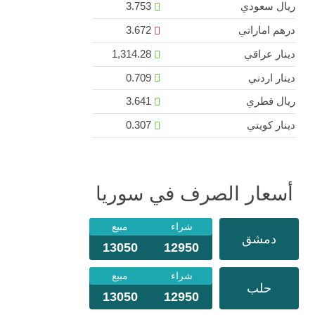
ريال سعودي
3.753
درهم اماراتي
3.672
دينار عراقي
1,314.28
دينار اردني
0.709
ريال قطري
3.641
دينار كويتي
0.307
أسعار الصرف في سوريا
شراء
مبيع
دمشق
13050
12950
شراء
مبيع
حلب
13050
12950