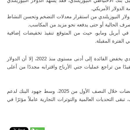
بنك الاحتياطي النيوزيلندي، فقد يشهد الدولار النيوزيلندي
 الدولار الأمريكي.
لار النيوزيلندي من استقرار معدلات التضخم وتحسن النشاط
رف الحالية أو حتى يدفعه نحو مزيد من المكاسب.
في أبريل ومايو، حيث من المتوقع تنفيذ تخفيضات إضافية
 الفترة المقبلة.
رغم قرار بنك الاحتياطي النيوزيلندي بخفض الفائدة إلى أدنى مستوى منذ 2022، إلا أن الدولار
دًا من تراجع عمليات جني الأرباح واقترابه مجددًا من أعلى
لا تزال التوقعات تشير إلى مزيد من التخفيضات خلال النصف الأول من 2025، وسط جهود البنك لدعم
تبقى التحديات العالمية والتوترات التجارية عاملاً مؤثرًا في