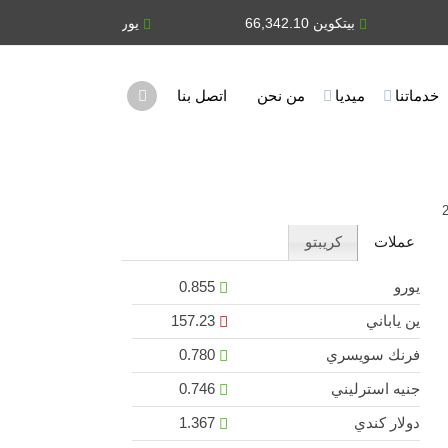
بيتكوين 66,342.10
يورو 0.855
ين يابان
خدماتنا
ميديا
من نحن
اتصل بنا
عملات
كريبتو
يورو
0.855
ين ياباني
157.23
فرنك سويسري
0.780
جنيه استرليني
0.746
دولار كندي
1.367