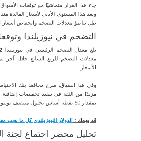
جاء هذا القرار متماشيًا مع توقعات الأسوا
ظل تباطؤ معدلات التضخم وانخفاض أسعار ا
التضخم في نيوزيلندا وتوقعا
بلغ معدل التضخم الرئيسي في نيوزيلندا
2%
معدلات التضخم للربع السابع خلال آخر ث
الأسعار.
وفي هذا السياق، صرح محافظ بنك الاحتياطي 
مزيدًا من الثقة في تنفيذ تخفيضات إضافية خل
بمقدار 50 نقطة أساس بحلول منتصف يوليو، بمعدل 25 نقطة أساس في اجتماعي أبريل ومايو المقبلين.
قد يهمك :
الدولار النيوزيلندي كل ما يجب معر
تحليل محضر اجتماع لجنة ال