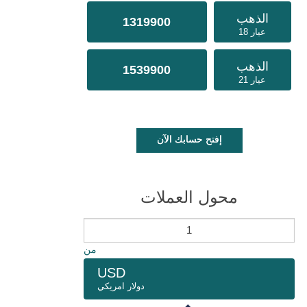
الذهب
1319900
عيار 18
الذهب
1539900
عيار 21
إفتح حسابك الآن
محول العملات
من
USD
دولار امريكي