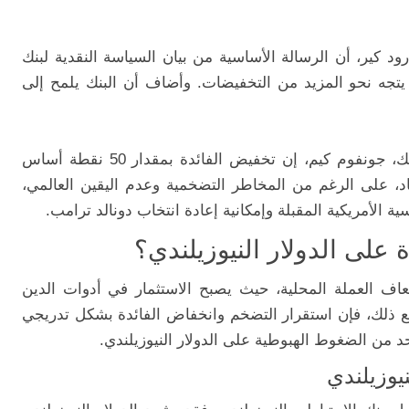
ود كير، أن الرسالة الأساسية من بيان السياسة النقدية لبنك
 يتجه نحو المزيد من التخفيضات. وأضاف أن البنك يلمح إلى
من جانبه، قال كبير المحللين في ساكسو بنك، جونفوم كيم، إن تخفيض الفائدة بمقدار 50 نقطة أساس
اد، على الرغم من المخاطر التضخمية وعدم اليقين العالمي،
 الأمريكية المقبلة وإمكانية إعادة انتخاب دونالد ترامب.
على الدولار النيوزيلندي؟
اف العملة المحلية، حيث يصبح الاستثمار في أدوات الدين
مع ذلك، فإن استقرار التضخم وانخفاض الفائدة بشكل تدريجي
د من الضغوط الهبوطية على الدولار النيوزيلندي.
يوزيلندي