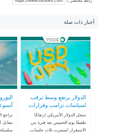
رابط مختصر
أخبار ذات صلة
الدولار يرتفع وسط ترقب
اليورو
لسياسات ترامب وقرارات
أسبوع
الفيدرالي والين يترقب
اتساع 
سجل الدولار الأمريكي ارتفاعًا
تراجع ا
خطاب محافظ المركزي
بين أو
طفيفًا يوم الخميس بعد فترة من
مقابل ال
الاستقرار استمرت ثلاث جلسات،
سلسلة 