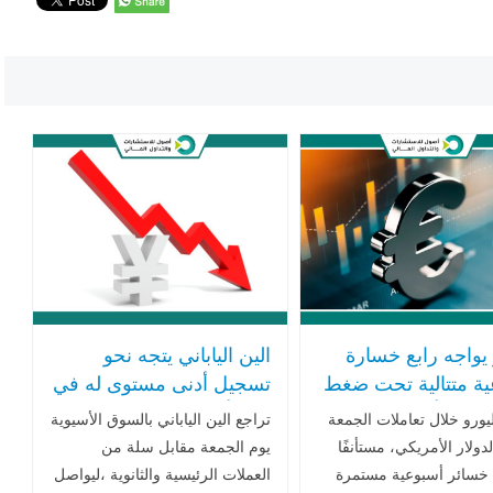
 يواجه رابع خسارة
الين الياباني يتجه نحو
ية متتالية تحت ضغط
تسجيل أدنى مستوى له في
فجوة أسعار الفائدة
ثلاثة أسابيع
ليورو خلال تعاملات الجمعة
تراجع الين الياباني بالسوق الأسيوية
روبا وأمريكا
دولار الأمريكي، مستأنفًا
يوم الجمعة مقابل سلة من
خسائر أسبوعية مستمرة
العملات الرئيسية ‏والثانوية ،ليواصل