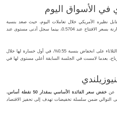
دي في الأسواق اليوم
 مقابل نظيره الأمريكي خلال تعاملات اليوم، حيث صعد بنسبة
0.40% ليصل إلى 0.5728 دولار أمريكي، مقارنة بسعر الافتتاح عند 0.5704، بينما سجل أدنى مستوى عند
وكانت العملة النيوزيلندية قد أنهت تعاملات الثلاثاء على انخفاض بنسبة 0.55%، في أول خسارة لها خلال
أرباح، بعدما لامست في الجلسة السابقة أعلى مستوى لها في
نيوزيلندي
اء عن
خفض سعر الفائدة الأساسي بمقدار 50 نقطة أساس
،
لى التوالي ضمن سلسلة تخفيضات تهدف إلى تحفيز الاقتصاد