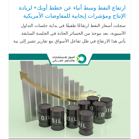
ارتفاع النفط وسط أنباء عن خطط أوبك+ لزيادة
الإنتاج ومؤشرات إيجابية للمفاوضات الأمريكية
الصينية
سجلت أسعار النفط ارتفاعًا طفيفًا في بداية جلسات التداول
الآسيوية، بعد موجة من الخسائر الحادة في الجلسة السابقة.
يأتي هذا الارتفاع في ظل تفاعل الأسواق مع تقارير تشير إلى نية
تحالف "أوبك+" .. اقرأ المزيد