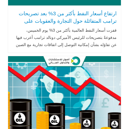
ارتفاع أسعار النفط بأكثر من 3% بعد تصريحات
ترامب المتفائلة حول التجارة والعقوبات على
إيران
قفزت أسعار النفط العالمية بأكثر من 3% يوم الخميس،
مدفوعةً بتصريحات للرئيس الأميركي دونالد ترامب أعرب فيها
عن تفاؤله بشأن إمكانية التوصل إلى اتفاقات تجارية مع الصين
والاتحاد الأوروبي،.. اقرأ المزيد