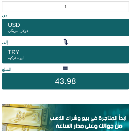
من
USD
دولار امريكي
إلى
TRY
ليرة تركية
المبلغ
43.98