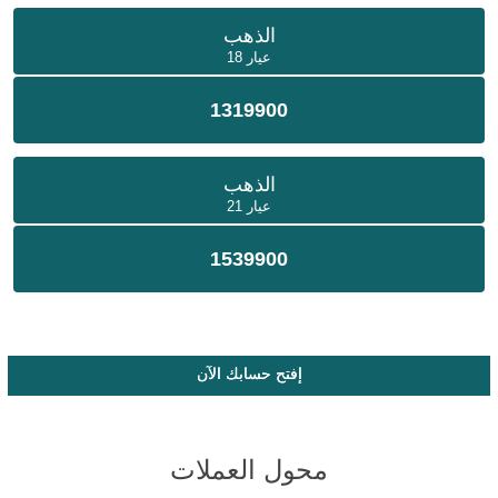
الذهب
عيار 18
1319900
الذهب
عيار 21
1539900
إفتح حسابك الآن
محول العملات