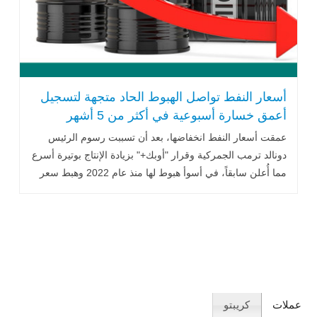
أسعار النفط تواصل الهبوط الحاد متجهة لتسجيل
أعمق خسارة أسبوعية في أكثر من 5 أشهر
عمقت أسعار النفط انخفاضها، بعد أن تسببت رسوم الرئيس
دونالد ترمب الجمركية وقرار "أوبك+" بزيادة الإنتاج بوتيرة أسرع
مما أُعلن سابقاً، في أسوأ هبوط لها منذ عام 2022 وهبط سعر
خام إلى ما دون 67 دولاراً للبرميل .. اقرأ المزيد
عملات
كريبتو