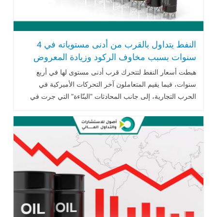
النفط يتداول بالقرب من أدنى مستوياته في 4
سنوات بسبب مخاوف الركود وزيادة المعروض
هبطت أسعار النفط لتتحرك قرب أدنى مستوى لها في أربع
سنوات، فيما يقيم المتعاملون آخر التحركات الأميركية في
الحرب التجارية، إلى جانب المحادثات "البنّاءة" التي جرت في
عطلة نهاية الأسبوع بين واشنطن وطهران..اقرأ المزيد