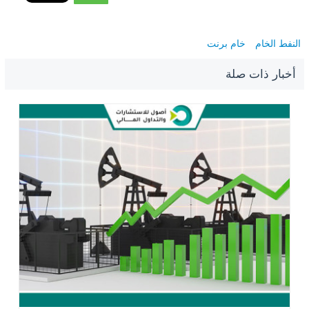
النفط الخام
خام برنت
أخبار ذات صلة