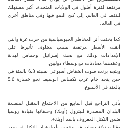
مرتفعة لفترة أطول في الولايات المتحدة، أكبر مستهلك
للنفط في العالم، إلى كبح النمو فيها وفي مناطق أخرى
في العالم.
كما يخفت أثر المخاطر الجيوسياسية من حرب غزة والتي
أبقت الأسعار مرتفعة بسبب مخاوف تأثيرها على
الإمدادات وذلك مع بحث
إسرائيل
وحماس لهدنة
وعقدهما محادثات مع وسطاء دوليين.
ويتجه برنت صوب انخفاض أسبوعي نسبته 6.3 بالمئة في
حين يتجه خام غرب تكساس الوسيط نحو خسارة 5.6
بالمئة في الأسبوع.
يأتي التراجع قبل أسابيع من الاجتماع المقبل لمنظمة
البلدان المصدرة للبترول (أوبك) وحلفائها بقيادة روسيا
ضمن التكتل المعروف باسم أوبك+.
وقالت ثلاثة مصادر في منتجين بأوبك+ إن التكتل قد يمدد