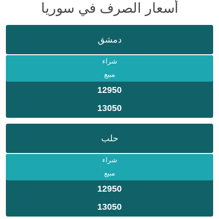
أسعار الصرف في سوريا
دمشق
شراء
مبيع
12950
13050
حلب
شراء
مبيع
12950
13050