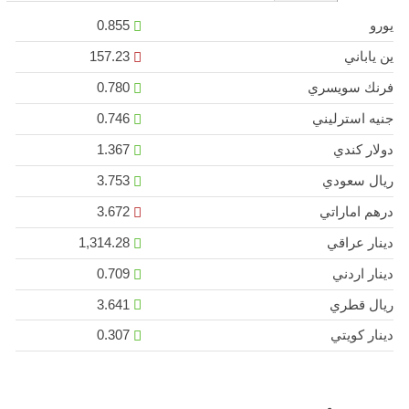
يورو
0.855
ين ياباني
157.23
فرنك سويسري
0.780
جنيه استرليني
0.746
دولار كندي
1.367
ريال سعودي
3.753
درهم اماراتي
3.672
دينار عراقي
1,314.28
دينار اردني
0.709
ريال قطري
3.641
دينار كويتي
0.307