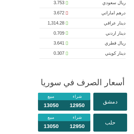
ريال سعودي
3.753
درهم اماراتي
3.672
دينار عراقي
1,314.28
دينار اردني
0.709
ريال قطري
3.641
دينار كويتي
0.307
أسعار الصرف في سوريا
شراء
مبيع
دمشق
13050
12950
شراء
مبيع
حلب
13050
12950