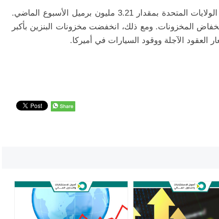
ارتفعت مخزونات النفط الخام على مستوى الولايات المتحدة بمقدار 3.21 مليون برميل الأسبوع الماضي.
خفاض المخزونات. ومع ذلك، انخفضت مخزونات البنزين بأكبر
 العقود الآجلة ووقود السيارات في أميركا.