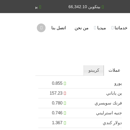
بيتكوين 66,342.10
يورو 0.855
خدماتنا
ميديا
من نحن
اتصل بنا
عملات
كريبتو
يورو
0.855
ين ياباني
157.23
فرنك سويسري
0.780
جنيه استرليني
0.746
دولار كندي
1.367