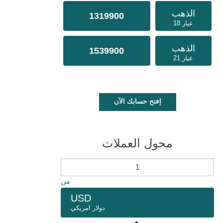
الذهب
1319900
عيار 18
الذهب
1539900
عيار 21
إفتح حسابك الآن
محول العملات
من
USD
دولار امريكي