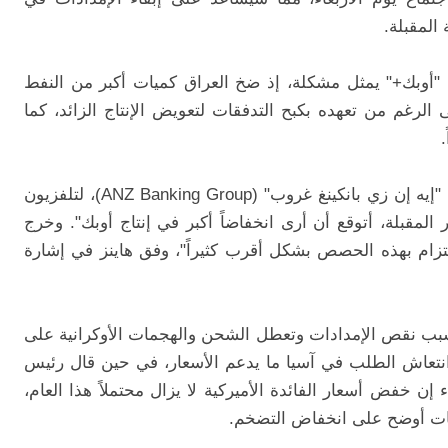
المقبلة.
"أوبك+" يمثل مشكلة، إذ ضخ العراق كميات أكبر من النفط
لرغم من تعهده بكبح التدفقات لتعويض الإنتاج الزائد، كما
قال دانييل هاينز، كبير استراتيجيي السلع في "إيه إن زي بانكينغ غروب" (ANZ Banking Group)، لتلفزيون
المقبلة، أتوقع أن أرى انخفاضاً أكبر في إنتاج أوبك". وخرج
لتزام بهذه الحصص بشكل أقرب كثيراً"، وفق هاينز في إشارة
 بنحو 16% هذا العام بسبب نقص الإمدادات وتعطل الشحن والهجمات الأوكرانية على
انتعاش الطلب في آسيا ما يدعم الأسعار، في حين قال رئيس
 إن خفض أسعار الفائدة الأميركية لا يزال محتملاً هذا العام،
مات أوضح على انخفاض التضخم.