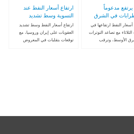
يرتفع مدعوماً
ارتفاع أسعار النفط عند
طرابات في الشرق
التسوية وسط تشديد
ط وخطط التحفيز
العقوبات الأمريكية
سعار النفط ارتفاعها في
ارتفاع أسعار النفط وسط تشديد
صادي في الصين
وتوقعات الأسواق
الثلاثاء مع تصاعد التوترات
العقوبات على إيران وروسيا، مع
رق الأوسط، وترقب
توقعات بتقلبات في المعروض
 وقف إطلاق النار بين
والطلب العالمي تعرف على أداء
أوكرانيا وارتفعت العقود
الأسعار، توقعات المؤسسات
لخام برنت تسليم مايو بنسبة
المالية، وتأثير قرارات أوبك+ على
السوق.. اقرأ المزيد