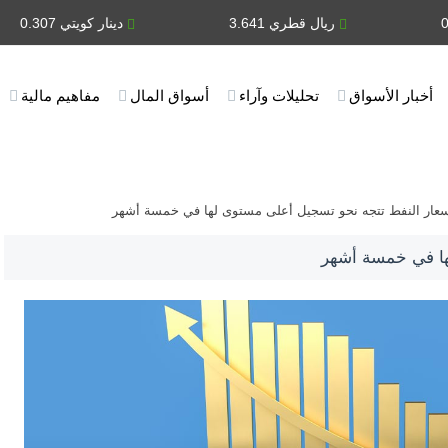
ريال قطري 3.641
دينار كويتي 0.307
أخبار الأسواق
تحليلات وآراء
أسواق المال
مفاهيم مالية
عار النفط تتجه نحو تسجيل أعلى مستوى لها في خمسة أشهر
ها في خمسة أشهر