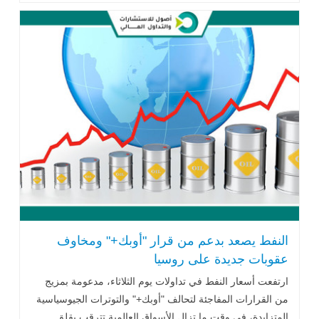
النفط يصعد بدعم من قرار "أوبك+" ومخاوف
عقوبات جديدة على روسيا
ارتفعت أسعار النفط في تداولات يوم الثلاثاء، مدعومة بمزيج
من القرارات المفاجئة لتحالف "أوبك+" والتوترات الجيوسياسية
المتزايدة، في وقت ما تزال الأسواق العالمية تترقب بقلق