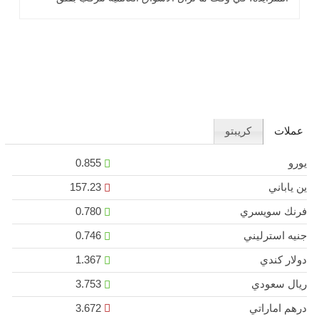
تداعيات احتمال .. اقرأ المزيد
عملات
كريبتو
يورو
0.855
ين ياباني
157.23
فرنك سويسري
0.780
جنيه استرليني
0.746
دولار كندي
1.367
ريال سعودي
3.753
درهم اماراتي
3.672