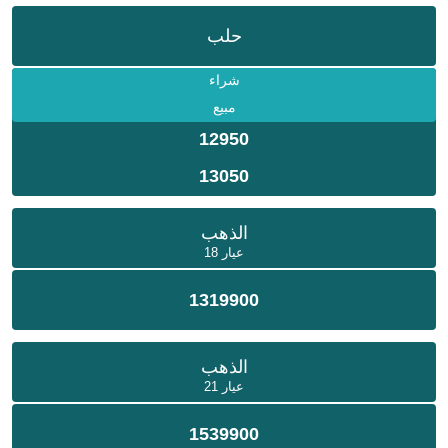
حلب
شراء
مبيع
12950
13050
الذهب
عيار 18
1319900
الذهب
عيار 21
1539900