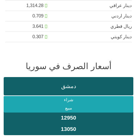
دينار عراقي
1,314.28
دينار اردني
0.709
ريال قطري
3.641
دينار كويتي
0.307
أسعار الصرف في سوريا
دمشق
شراء
مبيع
12950
13050