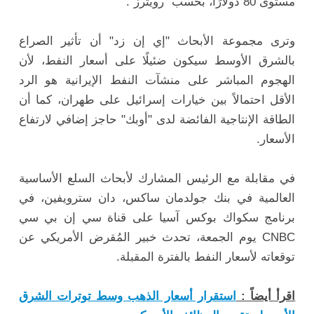
مستوى 80 دولارًا، بحسب "رويترز".
وترى مجموعة الأبحاث "إي إن زد" أن تأثير الصراع
بالشرق الأوسط سيكون ضئيلًا على أسعار النفط، لأن
الهجوم المباشر على منشآت النفط الإيرانية هو الرد
الأقل احتمالاً بين خيارات إسرائيل على طهران، كما أن
الطاقة الإنتاجية الفائضة لدى "أوبك" حاجز إضافي لارتفاع
الأسعار.
في مقابلة مع الرئيس المشارك لأبحاث السلع الأساسية
العالمية في بنك جولدمان ساكس، دان سترويفين، في
برنامج سكواك بوكس ​​آسيا على قناة سي إن بي سي
CNBC يوم الجمعة، تحدث خبير المُقرض الأمريكي عن
توقعاته لأسعار النفط بالفترة المقبلة.
اقرأ أيضاً :
استقرار أسعار الذهب وسط توترات الشرق