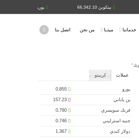
بيتكوين 66,342.10
يورو 0.855
ين يابان
خدماتنا
ميديا
من نحن
اتصل بنا
وبك"
عملات
كريبتو
يورو
0.855
ين ياباني
157.23
فرنك سويسري
0.780
جنيه استرليني
0.746
دولار كندي
1.367