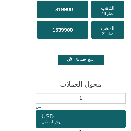
الذهب
1319900
عيار 18
الذهب
1539900
عيار 21
إفتح حسابك الآن
محول العملات
من
USD
دولار امريكي