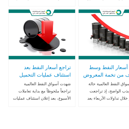
ن الضغوط المتصلة بتباطؤ
والترقب تسود أوساط المستثمرين
 السلام بين روسيا
مع متابعة التطورات السياسية
يا، وتوقعات وفرة المعروض
المتعلقة بالجهود الأميركية لإنهاء
المزيد
الحرب .. اقرا المزيد
 أسعار النفط وسط
تراجع أسعار النفط بعد
 من تخمة المعروض
استئناف عمليات التحميل
ع المخزونات
بأحد أهم مراكز التصدير
واق النفط العالمية حالة
شهدت أسواق النفط العالمية
كية
الروسية
بذب الواضح، إذ تراجعت
تراجعاً ملحوظاً مع بداية تعاملات
خلال تداولات الأربعاء بعد
الأسبوع، بعد إعلان استئناف عمليات
رير رئيسي من "معهد
التحميل في ميناء نوفوروسيسك
الأميركي" أظهر ارتفاعاً
الروسي أحد أهم منشآت التصدير
 في مخزونات الخام
على البحر الأسود عقب .. اقرأ
في .. اقرأ المزيد
المزيد