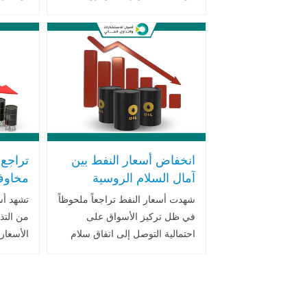
وأوكرانيا واتساع رقعة الهجمات
معقّد م
التي تستهدف منشآت الطاقة
محادثات
الروسية، في وقت يركّز فيه
وأوكران
المستثمرون .. اقرأ المزيد
.. اقرأ 
انخفاض أسعار النفط بين
تراجع
آمال السلام الروسية
مخاوف
الأوكرانية وتشدد العقوبات
وارتفا
شهدت أسعار النفط تراجعاً ملحوظاً
تشهد أس
الأمريكية
الأمير
في ظل تركيز الأسواق على
من التذ
احتمالية التوصل إلى اتفاق سلام
الأسعار 
بوساطة أمريكية بين روسيا
صدور تق
وأوكرانيا، وهو تطور يحمل في
البترول 
طياته تأثيرات مباشرة على سوق
ملحوظاً
الطاقة العالمي .. اقرأ المزيد
والوقود 