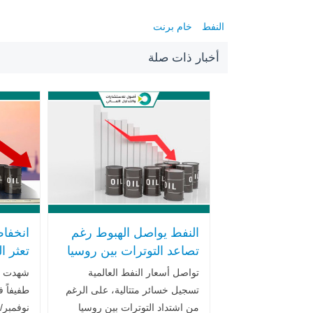
النفط
خام برنت
أخبار ذات صلة
النفط يواصل الهبوط رغم
انخفا
تصاعد التوترات بين روسيا
تعثر ا
وأوكرانيا وتنامي المخاطر
وأوكرا
تواصل أسعار النفط العالمية
شهدت أس
الجيوسياسية
أوبك+
تسجيل خسائر متتالية، على الرغم
من اشتداد التوترات بين روسيا
نوفمبر/