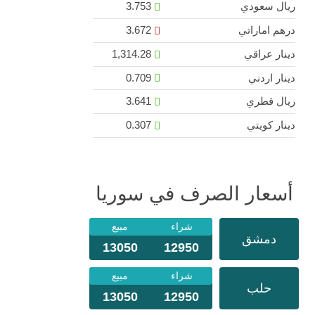
ريال سعودي
3.753
درهم اماراتي
3.672
دينار عراقي
1,314.28
دينار اردني
0.709
ريال قطري
3.641
دينار كويتي
0.307
أسعار الصرف في سوريا
شراء
مبيع
دمشق
13050
12950
شراء
مبيع
حلب
13050
12950