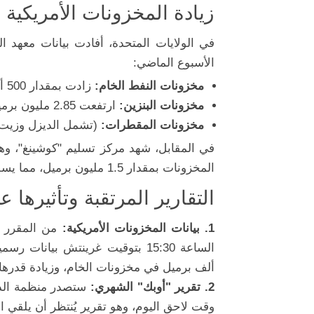
زيادة المخزونات الأمريكية 
في الولايات المتحدة، أفادت بيانات معهد ال
الأسبوع الماضي:
مخزونات النفط الخام:
زادت بمقدار 500 ألف برميل.
مخزونات البنزين:
ارتفعت 2.85 مليون برميل.
مخزونات المقطرات:
(تشمل الديزل وزيت التدفئة) 
في المقابل، شهد مركز تسليم "كوشينغ"، وهو
المخزونات بمقدار 1.5 مليون برميل، مما يسلط الضوء على التباين في مستويات العرض والطلب
التقارير المرتقبة وتأثيرها 
1. بيانات المخزونات الأمريكية:
من المقرر أن
ألف برميل في مخزونات الخام، وزيادة قدرها 1.7 مليون برميل في مخزونات البنزين
2. تقرير "أوبك" الشهري:
ستصدر منظمة الدو
وقت لاحق اليوم، وهو تقرير يُنتظر أن يلقي 