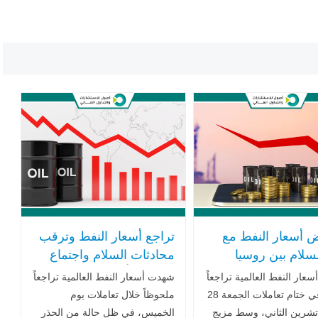
ض أسعار النفط مع
تراجع أسعار النفط وترقب
لسلام بين روسيا
محادثات السلام واجتماع
نيا .. وترقب لاجتماع
أوبك+ وتأثيرها على السوق
عار النفط العالمية تراجعاً
شهدت أسعار النفط العالمية تراجعاً
 الحاسم
العالمي
طفيفاً في ختام تعاملات الجمعة 28
ملحوظاً خلال تعاملات يوم
تشرين الثاني، وسط مزيج
الخميس، في ظل حالة من الحذر