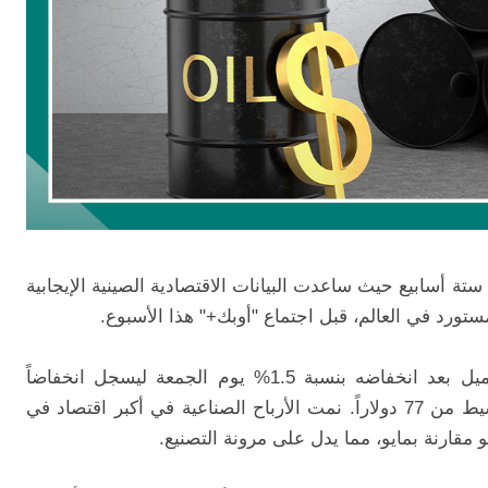
 أسابيع حيث ساعدت البيانات الاقتصادية الصينية الإيجابية
رد في العالم، قبل اجتماع "أوبك+" هذا الأسبوع.
جرى تداول خام برنت فوق 81 دولاراً للبرميل بعد انخفاضه بنسبة 1.5% يوم الجمعة ليسجل انخفاضاً
أسبوعياً ثالثاً، مع اقتراب غرب تكساس الوسيط من 77 دولاراً. نمت الأرباح الصناعية في أكبر اقتصاد في
قارنة بمايو، مما يدل على مرونة التصنيع.