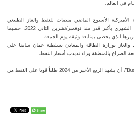
م في العالم.
أميركية الأسبوع الماضي منصات للنفط والغاز الطبيعي
للأسبوع الثاني على التوالي، مما عزز العدد الشهري بأكبر قدر منذ نوفمبر/تشرين الثاني 2022، حسبما
رها الذي يحظى بمتابعة وثيقة يوم الجمعة.
 والغاز بوزارة الطاقة والمعادن بسلطنة عمان سابقا علي
عة الصراع بالمنطقة وراء تذبذب أسعار النفط.
وتوقع الريامي، في مقابلة مع "العربية Business"، أن يشهد الربع الأخير من 2024 طلباً قويا على النفط من