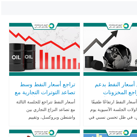
 أسعار النفط بدعم
تراجع أسعار النفط وسط
اجع المخزونات
تصاعد التوترات التجارية مع
كية وتفاؤل بشأن
الاتحاد الأوروبي وتأثير
عار النفط ارتفاعًا طفيفًا
أسعار النفط تتراجع للجلسة الثالثة
مات التجارية الدولية
العقوبات على روسيا
اولات الجلسة الآسيوية يوم
مع تصاعد النزاع التجاري بين
، في ظل تحسن نسبي في
واشنطن وبروكسل، وتقييم
 السوق مدفوع بتراجع حاد
الأسواق لمحدودية تأثير العقوبات
نات النفط الخام في
على روسيا وسط ضغوط على