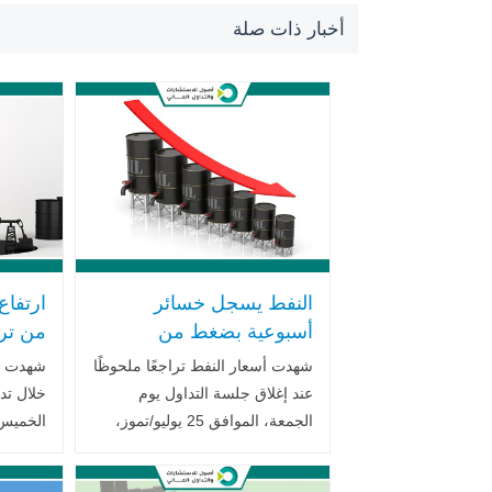
أخبار ذات صلة
النفط يسجل خسائر
ارتفاع
أسبوعية بضغط من
من تر
التشاؤم الاقتصادي
الأمير
شهدت أسعار النفط تراجعًا ملحوظًا
شهدت أس
ومخاوف زيادة المعروض
التفاه
عند إغلاق جلسة التداول يوم
خلال تد
الجمعة، الموافق 25 يوليو/تموز،
الخميس
لتنهي الأسبوع على خسائر
معنويات
ملموسة، في ظل تصاعد التشاؤم
في مخزو