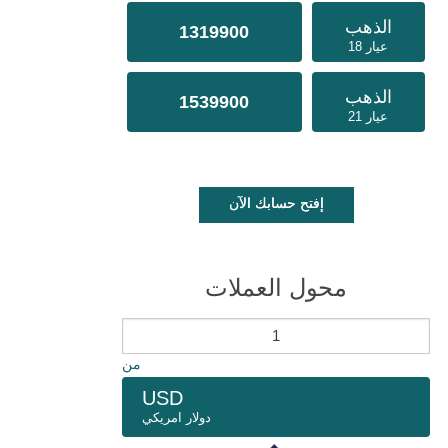
الذهب
1319900
عيار 18
الذهب
1539900
عيار 21
إفتح حسابك الآن
محول العملات
من
USD
دولار امريكي