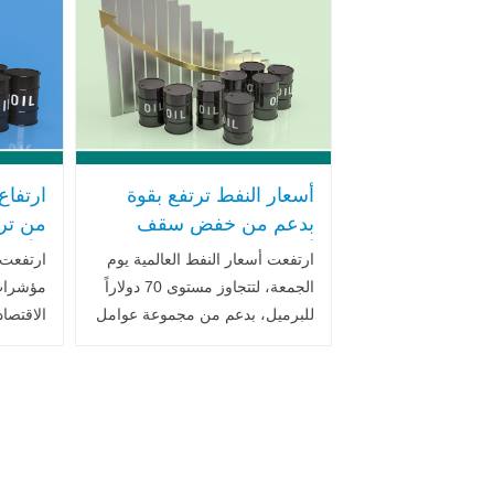
بشأن آفاق الاقتصاد العالمي، .. اقرأ
الولايات
المزيد
أسعار النفط ترتفع بقوة
ارتفاع
بدعم من خفض سقف
من تر
أسعار الخام الروسي
الأمير
ارتفعت أسعار النفط العالمية يوم
ارتفعت
وهجمات كردستان
التجار
الجمعة، لتتجاوز مستوى 70 دولاراً
مؤشرات
للبرميل، بدعم من مجموعة عوامل
الاقتصا
جيوسياسية واقتصادية متشابكة،
مخزونات
أبرزها قرار الاتحاد الأوروبي خفض
جانب بو
سقف أسعار النفط الروسي .. اقرأ
التجارية
المزيد
تعزيز ..