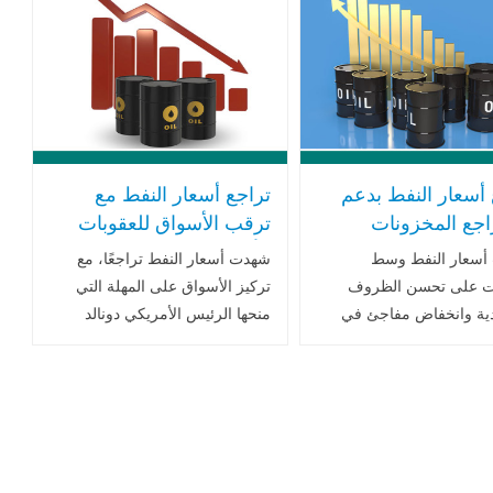
 المتحدة،.. اقرأ المزيد
الطلب العالمي..اقرأ المزيد
 أسعار النفط بدعم
تراجع أسعار النفط مع
اجع المخزونات
ترقب الأسواق للعقوبات
كية وتخفيف التوترات
الأميركية المحتملة على
 أسعار النفط وسط
شهدت أسعار النفط تراجعًا، مع
ية
روسيا وتصاعد التوترات
 على تحسن الظروف
تركيز الأسواق على المهلة التي
التجارية
دية وانخفاض مفاجئ في
منحها الرئيس الأمريكي دونالد
 الخام الأميركية، إلى
ترامب لروسيا لإنهاء حرب أوكرانيا
ادر على انحسار التوترات
خلال 50 يومًا، وتهديداته بفرض
 العالمية، وهو ما ساهم في
عقوبات على مشتري النفط
 اقرأ المزيد
الروسي .. اقرأ المزيد