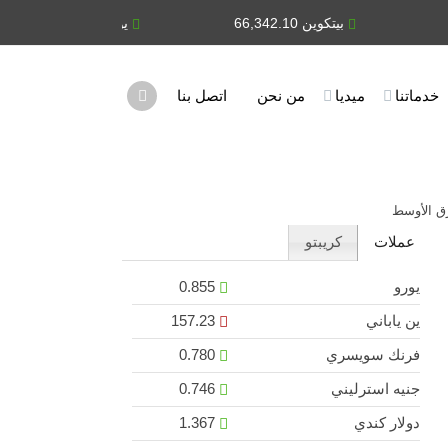
بيتكوين 66,342.10
يورو 0.855
ين
خدماتنا
ميديا
من نحن
اتصل بنا
ق الأوسط
عملات
كريبتو
يورو
0.855
ين ياباني
157.23
فرنك سويسري
0.780
جنيه استرليني
0.746
دولار كندي
1.367