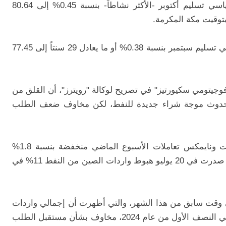
وزادت أسعار العقود الآجلة لخام برنت القياسي تسليم أكتوبر -الأكثر نشاطاً- بنسبة 0.45% إلى 80.64
وارتفعت العقود الآجلة لخام نايمكس الأمريكي تسليم سبتمبر بنسبة 0.38% أو ما يعادل 29 سنتاً إلى 77.45
فوجيتومي سكيورتيز" في تصريح لوكالة "رويترز"، أن القلق من
لحدوث موجة شراء جديدة للنفط، لكن مخاوف ضعف الطلب
حيث أنهت العقود الأكثر نشاطاً لخامي برنت ونايمكس تعاملات الأسبوع الماضي منخفضة بنسبة 1.8%
و3.7% على الترتيب، وأظهرت بيانات رسمية صدرت في 20 يوليو هبوط واردات الصين من النفط 11% في
في وقت سابق من هذا الشهر، والتي أظهرت أن إجمالي واردات
الصين من زيت الوقود انخفض بنسبة 11% في النصف الأول من عام 2024، مخاوف بشأن مستقبل الطلب