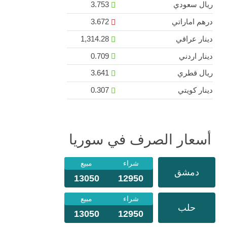
ريال سعودي
3.753
درهم اماراتي
3.672
دينار عراقي
1,314.28
دينار اردني
0.709
ريال قطري
3.641
دينار كويتي
0.307
أسعار الصرف في سوريا
شراء
مبيع
دمشق
13050
12950
شراء
مبيع
حلب
13050
12950