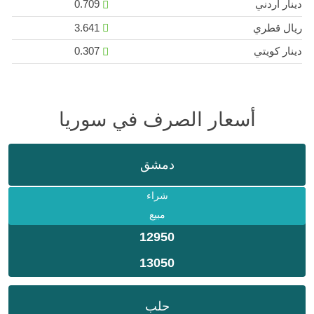
دينار اردني
0.709
ريال قطري
3.641
دينار كويتي
0.307
أسعار الصرف في سوريا
دمشق
شراء
مبيع
12950
13050
حلب