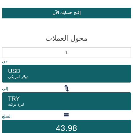
إفتح حسابك الآن
محول العملات
من
USD
دولار امريكي
إلى
TRY
ليرة تركية
المبلغ
43.98