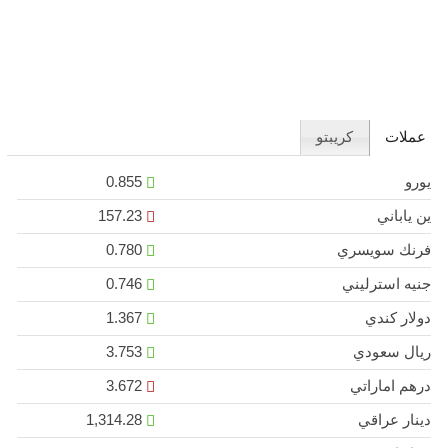
عملات
كريبتو
يورو
0.855
ين ياباني
157.23
فرنك سويسري
0.780
جنيه استرليني
0.746
دولار كندي
1.367
ريال سعودي
3.753
درهم اماراتي
3.672
دينار عراقي
1,314.28