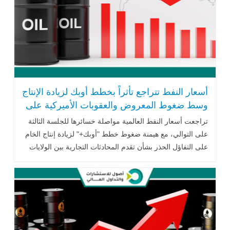
أسعار النفط تتراجع تأثراً بخطط أوبك لزيادة الإنتاج
وسط ضغوط المعروض والعقوبات الأميركية على
روسيا
تراجعت أسعار النفط العالمية مواصلة خسائرها للجلسة الثالثة
على التوالي، مع هيمنة ضغوط خطط "أوبك+" لزيادة إنتاج الخام
على التفاؤل الحذر بشأن تقدم المحادثات التجارية بين الولايات
المتحدة والصين .. اقرأ المزيد