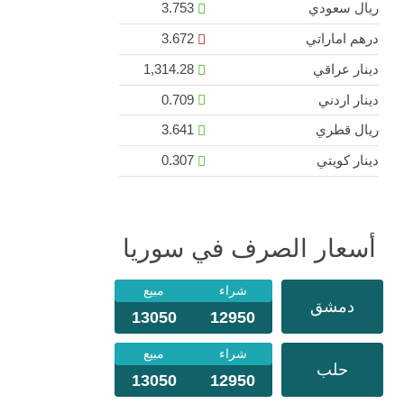
ريال سعودي
3.753
درهم اماراتي
3.672
دينار عراقي
1,314.28
دينار اردني
0.709
ريال قطري
3.641
دينار كويتي
0.307
أسعار الصرف في سوريا
شراء
مبيع
دمشق
13050
12950
شراء
مبيع
حلب
13050
12950