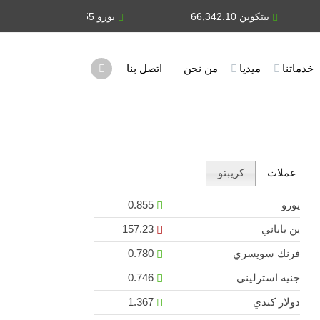
بيتكوين 66,342.10
يورو 0.855
ين ياباني 3
خدماتنا
ميديا
من نحن
اتصل بنا
عملات
كريبتو
يورو
0.855
ين ياباني
157.23
فرنك سويسري
0.780
جنيه استرليني
0.746
دولار كندي
1.367