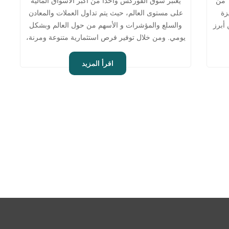
من
يعتبر سوق الفوركس واحدًا من أكبر الأسواق المالية
زة
على مستوى العالم، حيث يتم تداول العملات والمعادن
أبرز
والسلع والمؤشرات و الأسهم من حول العالم وبشكل
يومي. ومن خلال توفير فرص استثمارية متنوعة ومرنة،
أصبح التداول في الفوركس محط...
اقرأ المزيد