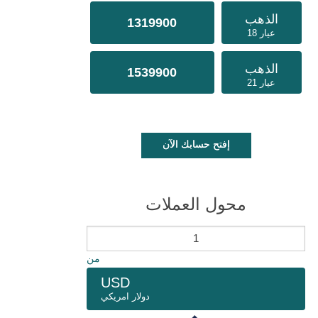
الذهب
1319900
عيار 18
الذهب
1539900
عيار 21
إفتح حسابك الآن
محول العملات
من
USD
دولار امريكي