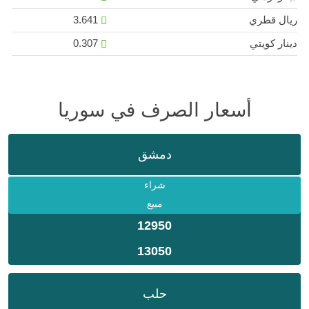
ريال قطري
3.641
دينار كويتي
0.307
أسعار الصرف في سوريا
دمشق
شراء
مبيع
12950
13050
حلب