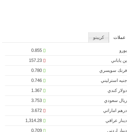
عملات
كريبتو
يورو
0.855
ين ياباني
157.23
فرنك سويسري
0.780
جنيه استرليني
0.746
دولار كندي
1.367
ريال سعودي
3.753
درهم اماراتي
3.672
دينار عراقي
1,314.28
دينار اردني
0.709