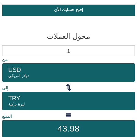
إفتح حسابك الآن
محول العملات
من
USD
دولار امريكي
إلى
TRY
ليرة تركية
المبلغ
43.98