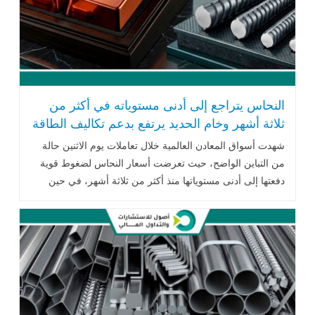
النحاس يتراجع إلى أدنى مستوياته في أكثر من
ثلاثة أشهر وخام الحديد يرتفع بدعم تكاليف الطاقة
والشحن
شهدت أسواق المعادن العالمية خلال تعاملات يوم الاثنين حالة
من التباين الواضح، حيث تعرضت أسعار النحاس لضغوط قوية
دفعتها إلى أدنى مستوياتها منذ أكثر من ثلاثة أشهر، في حين
سجلت أسعار خام .. اقرأ المزيد