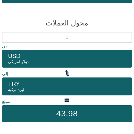
محول العملات
من
USD
دولار امريكي
إلى
TRY
ليرة تركية
المبلغ
43.98