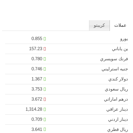
عملات
كريبتو
يورو
0.855
ين ياباني
157.23
فرنك سويسري
0.780
جنيه استرليني
0.746
دولار كندي
1.367
ريال سعودي
3.753
درهم اماراتي
3.672
دينار عراقي
1,314.28
دينار اردني
0.709
ريال قطري
3.641