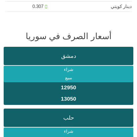
دينار كويتي
0.307
أسعار الصرف في سوريا
دمشق
شراء
مبيع
12950
13050
حلب
شراء