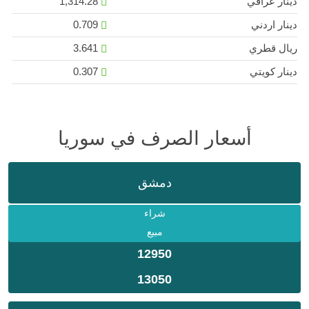
دينار عراقي
1,314.28
دينار اردني
0.709
ريال قطري
3.641
دينار كويتي
0.307
أسعار الصرف في سوريا
دمشق
شراء
مبيع
12950
13050