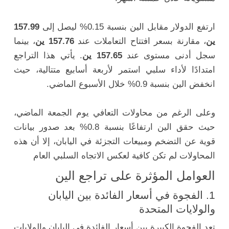
ارتفع الدولار مقابل الين بنسبة 0.15% ليصل إلى
157.99
ين
، مقارنة بسعر افتتاح التعاملات عند
157.76 ين
، بينما
سجل أدنى مستوى عند
157.65 ين
. يأتي هذا التراجع
امتدادًا لأداء سلبي استمر لأربعة أسابيع متتالية، حيث
انخفض الين بنسبة 0.9% خلال الأسبوع الماضي.
وعلى الرغم من محاولات التعافي يوم الجمعة الماضي،
حيث حقق الين ارتفاعًا بنسبة 0.8% بعد صدور بيانات
قوية عن التضخم ومبيعات التجزئة في اليابان، إلا أن هذه
المحاولات لم تكن كافية لعكس الاتجاه السلبي العام
العوامل المؤثرة على تراجع الين
1. الفجوة في أسعار الفائدة بين اليابان
والولايات المتحدة
تعد الفجوة الكبيرة بين أسعار الفائدة في اليابان والولايات