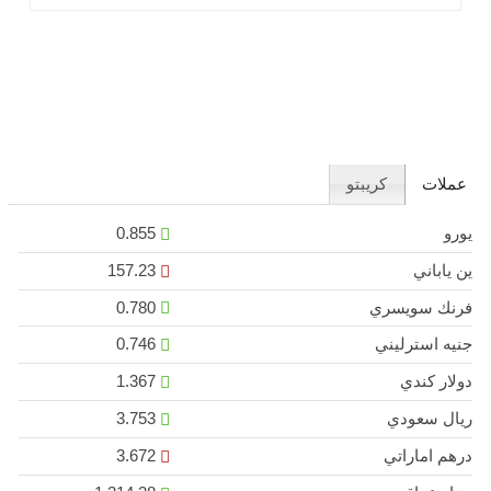
كونه عاملًا مؤثرًا .. اقرأ المزيد
عملات
كريبتو
يورو
0.855
ين ياباني
157.23
فرنك سويسري
0.780
جنيه استرليني
0.746
دولار كندي
1.367
ريال سعودي
3.753
درهم اماراتي
3.672