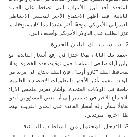
المتحدة أحد أبرز الأسباب التي تضغط على العملة
اليابانية. فقد أظهر الاجتماع الأخير لمجلس الاحتياطي
الفيدرالي الأمريكي موقفًا أكثر تشددًا مما كان متوقعًا، ما
عزز الطلب على الدولار الأمريكي وأضعف الين.
2. سياسات بنك اليابان الحذرة
اعتمد بنك اليابان نهجًا حذرًا في رفع أسعار الفائدة، مع
تباين آراء صانعي السياسة حول توقيت هذه الخطوة. وفقًا
لمحافظ البنك "كازو أويدا"، فإن البنك يحتاج إلى مزيد من
الوقت لتقييم تأثير الأجور والتطورات الاقتصادية العالمية،
خاصة في الولايات المتحدة. وأشار تقرير ملخص الآراء
للاجتماع الأخير في ديسمبر إلى أن بعض المسؤولين أبدوا
تفاؤلًا بشأن رفع أسعار الفائدة على المدى القريب، بينما
ظل آخرون مترددين.
3. التدخل المحتمل من السلطات اليابانية
مع استمرار تراجع الين، لمّحت السلطات اليابانية إلى