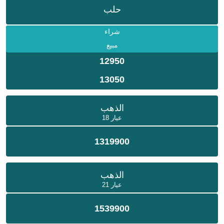
حلب
شراء
مبيع
12950
13050
الذهب
عيار 18
1319900
الذهب
عيار 21
1539900