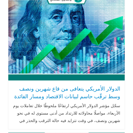
الدولار الأمريكي يتعافى من قاع شهرين ونصف
وسط ترقّب حاسم لبيانات الاقتصاد ومسار الفائدة
سجّل مؤشر الدولار الأمريكي ارتفاعًا ملحوظًا خلال تعاملات يوم
الأربعاء، مواصلًا محاولاته للارتداد من أدنى مستوى له في نحو
شهرين ونصف، في وقت تتزايد فيه حالة الترقب والحذر في
الأسواق العالمية .. اقرأ المزيد