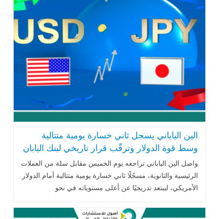
الين الياباني يسجل ثاني خسارة يومية متتالية
وسط قوة الدولار وترقّب قرار تاريخي لبنك اليابان
واصل الين الياباني تراجعه يوم الخميس مقابل سلة من العملات
الرئيسية والثانوية، مسجّلًا ثاني خسارة يومية متتالية أمام الدولار
الأمريكي، ليبتعد تدريجيًا عن أعلى مستوياته في نحو
أسبوعين..اقرأ المزيد