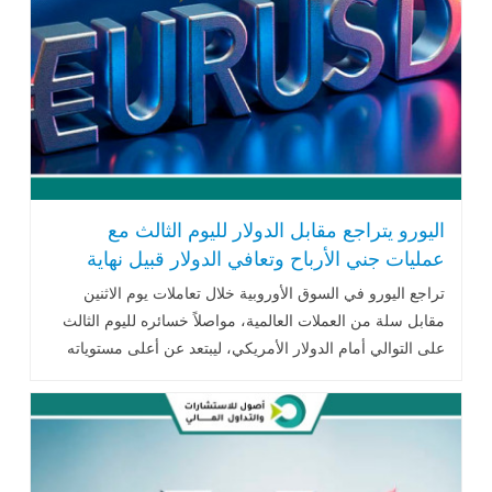
اليورو يتراجع مقابل الدولار لليوم الثالث مع
عمليات جني الأرباح وتعافي الدولار قبيل نهاية
2025
تراجع اليورو في السوق الأوروبية خلال تعاملات يوم الاثنين
مقابل سلة من العملات العالمية، مواصلاً خسائره لليوم الثالث
على التوالي أمام الدولار الأمريكي، ليبتعد عن أعلى مستوياته
في ثلاثة أشهر..اقرأ المزيد