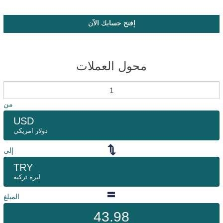
إفتح حسابك الآن
محول العملات
من
USD
دولار امريكي
إلى
TRY
ليرة تركية
المبلغ
43.98