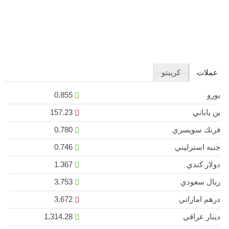
عملات
كريبتو
يورو
0.855
ين ياباني
157.23
فرنك سويسري
0.780
جنيه استرليني
0.746
دولار كندي
1.367
ريال سعودي
3.753
درهم اماراتي
3.672
دينار عراقي
1,314.28