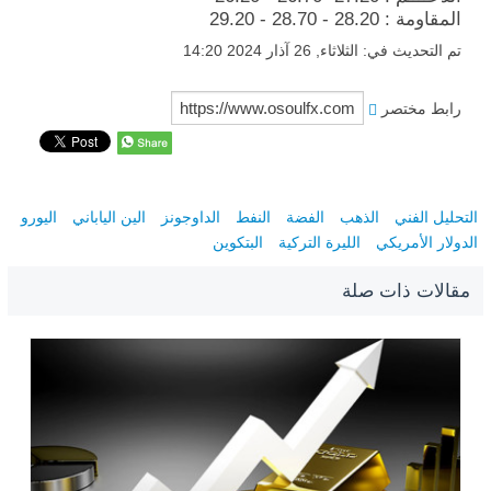
المقاومة : 28.20 - 28.70 - 29.20
تم التحديث في: الثلاثاء, 26 آذار 2024 14:20
رابط مختصر
التحليل الفني
الذهب
الفضة
النفط
الداوجونز
الين الياباني
اليورو
الدولار الأمريكي
الليرة التركية
البتكوين
مقالات ذات صلة