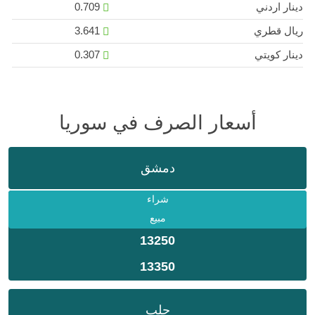
دينار اردني
0.709
ريال قطري
3.641
دينار كويتي
0.307
أسعار الصرف في سوريا
دمشق
شراء
مبيع
13250
13350
حلب