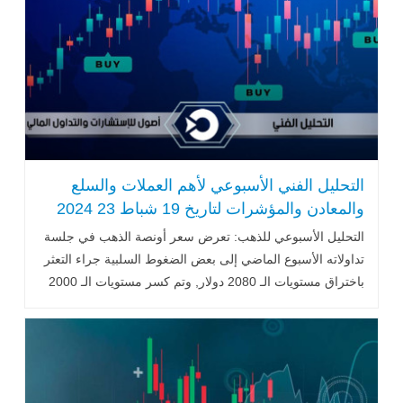
التحليل الفني الأسبوعي لأهم العملات والسلع
والمعادن والمؤشرات لتاريخ 19 شباط 23 2024
التحليل الأسبوعي للذهب: تعرض سعر أونصة الذهب في جلسة
تداولاته الأسبوع الماضي إلى بعض الضغوط السلبية جراء التعثر
باختراق مستويات الـ 2080 دولار, وتم كسر مستويات الـ 2000
دولار, ولكن تبقى محاولات الصعود مستمرة, فالثبات العام
فوق...