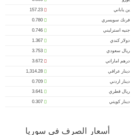
ين ياباني
157.23
فرنك سويسري
0.780
جنيه استرليني
0.746
دولار كندي
1.367
ريال سعودي
3.753
درهم اماراتي
3.672
دينار عراقي
1,314.28
دينار اردني
0.709
ريال قطري
3.641
دينار كويتي
0.307
أسعار الصرف في سوريا