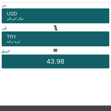
من
USD
دولار امريكي
إلى
TRY
ليرة تركية
المبلغ
43.98