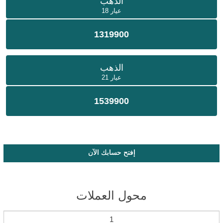
الذهب
عيار 18
1319900
الذهب
عيار 21
1539900
إفتح حسابك الآن
محول العملات