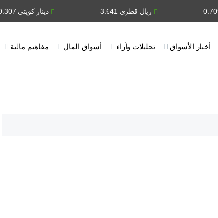
ريال قطري 3.641
دينار كويتي 0.307
أخبار الأسواق
تحليلات وآراء
أسواق المال
مفاهيم مالية
يدر 4 / 5