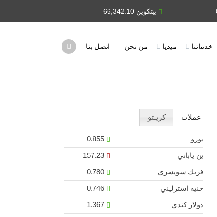
بيتكوين 66,342.10
يورو 0.855
خدماتنا
ميديا
من نحن
اتصل بنا
عملات
كريبتو
يورو
0.855
ين ياباني
157.23
فرنك سويسري
0.780
جنيه استرليني
0.746
دولار كندي
1.367