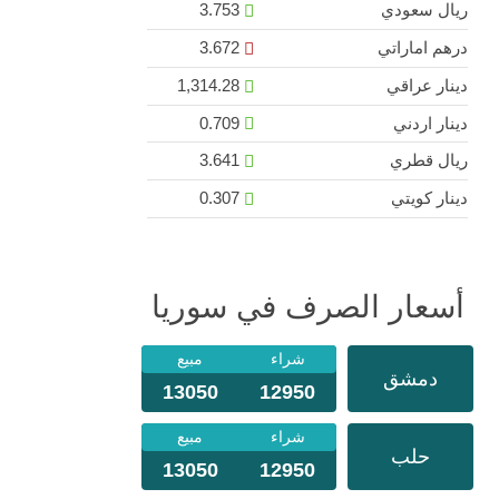
ريال سعودي
3.753
درهم اماراتي
3.672
دينار عراقي
1,314.28
دينار اردني
0.709
ريال قطري
3.641
دينار كويتي
0.307
أسعار الصرف في سوريا
شراء
مبيع
دمشق
13050
12950
شراء
مبيع
حلب
13050
12950