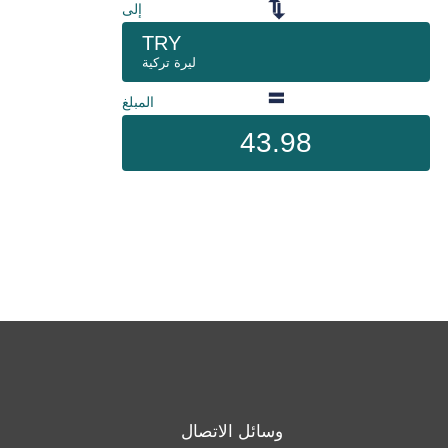
إلى
TRY
ليرة تركية
المبلغ
43.98
وسائل الاتصال