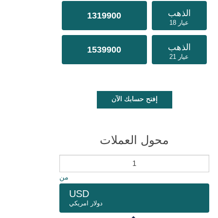
الذهب
1319900
عيار 18
الذهب
1539900
عيار 21
إفتح حسابك الآن
محول العملات
من
USD
دولار امريكي