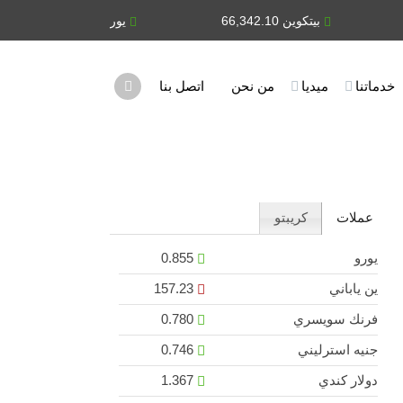
بيتكوين 66,342.10
يورو 0.855
ين يابان
خدماتنا
ميديا
من نحن
اتصل بنا
عملات
كريبتو
يورو
0.855
ين ياباني
157.23
فرنك سويسري
0.780
جنيه استرليني
0.746
دولار كندي
1.367