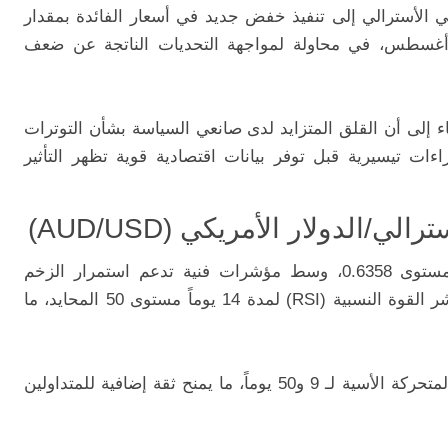
جه بنك الاحتياطي الأسترالي إلى تنفيذ خفض جديد في أسعار الفائدة بمقدار
 وأغسطس، في محاولة لمواجهة التحديات الناتجة عن ضعف
ء إلى أن القلق المتزايد لدى صانعي السياسة بشأن التوترات
راءات تيسيرية قبل توفر بيانات اقتصادية قوية تظهر التأثير
ي/الدولار الأمريكي (AUD/USD)
حالياً بالقرب من مستوى 0.6358، وسط مؤشرات فنية تدعم استمرار الزخم
الإيجابي على المدى القصير. فقد تجاوز مؤشر القوة النسبية (RSI) لمدة 14 يوماً مستوى 50 المحايد، ما
كما لا يزال الزوج يتداول فوق المتوسطات المتحركة الأسية لـ 9 و50 يوماً، ما يمنح ثقة إضافية للمتداولين