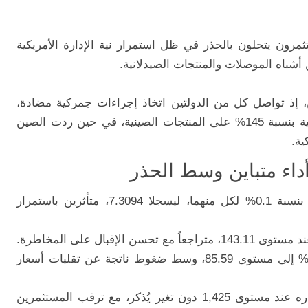
تثمرون يتحلون بالحذر في ظل استمرار نية الإدارة الأمريكية
باه الموصلات والمنتجات الصيدلانية.
 إذ تواصل كل من الدولتين اتخاذ إجراءات جمركية مضادة،
حيث فرضت الولايات المتحدة رسومًا تراكمية بنسبة 145% على المنتجات الصينية، في حين ردت الصين
أداء متباين وسط الحذر
تراجعا بنسبة 0.1% لكل منهما، ليسجلا 7.3094، متأثرين باستمرار
سجلت انخفاضاً بنسبة 0.5% إلى مستوى 85.59، وسط ضغوط ناتجة عن تقلبات أسعار
حافظ على استقراره عند مستوى 1,425 دون تغير يُذكر، مع ترقب المستثمرين