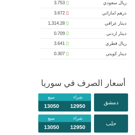
ريال سعودي
3.753
درهم اماراتي
3.672
دينار عراقي
1,314.28
دينار اردني
0.709
ريال قطري
3.641
دينار كويتي
0.307
أسعار الصرف في سوريا
شراء
مبيع
دمشق
13050
12950
شراء
مبيع
حلب
13050
12950