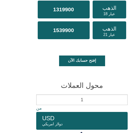
الذهب
1319900
عيار 18
الذهب
1539900
عيار 21
إفتح حسابك الآن
محول العملات
من
USD
دولار امريكي