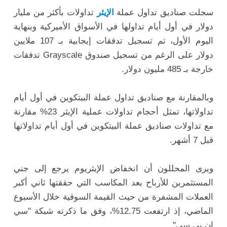
سجلت صناديق تداول عملة
الإيثر
تداولات بأكثر من مليار
دولار في أول أيام تداولها في الأسواق الأميركية وبنهاية
اليوم الأول، تم تسجيل تدفقات إيجابية بـ 107 ملايين
دولار على الرغم من تسجيل صندوق Grayscale تدفقات
خارجة بـ 485 مليون دولار.
وبالمقارنة مع صناديق تداول عملة البيتكوين في أول أيام
تداولاتها، تمثل أحجام تداولات عملية الإيثر 23% مقارنة
مع تداولات صناديق عملة البيتكوين في أول أيام تداولاتها
قبل 7 أشهر.
ويرى المحللون أن انخفاض الإيثريوم يرجع إلى جني
المستثمرين للأرباح بعد المكاسب التي حققتها ثاني أكبر
العملات المشفرة من حيث القيمة السوقية خلال الأسبوع
الماضي، إذ ارتفعت 12.75%، وفق ما ذكرته شبكة "سي
إن بي سي".