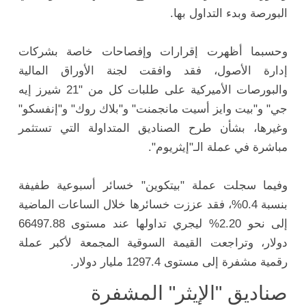
البورصة وبدء التداول بها.
وحسبما أظهرت إقرارات وإفصاحات خاصة بشركات
إدارة الأصول، فقد وافقت لجنة الأوراق المالية
والبورصات الأميركية على طلبات كل من "21 شيرز إيه
جي" و"بيت وايز أسيت مانجمنت" و"بلاك روك" و"إنفسكو"
وغيرها، بشأن طرح الصناديق المتداولة التي تستثمر
مباشرة في عملة الـ"إيثريوم".
وفيما سجلت عملة "بيتكوين" خسائر أسبوعية طفيفة
بنسبة 0.4%، فقد عززت خسائرها خلال الساعات الماضية
إلى نحو 2.20% ليجري تداولها عند مستوى 66497.88
دولار، وتراجعت القيمة السوقية المجمعة لأكبر عملة
رقمية مشفرة إلى مستوى 1297.4 مليار دولار.
صناديق "الإيثر" المشفرة