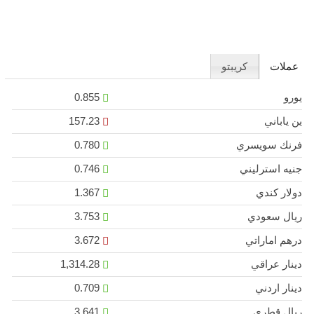
عملات
كريبتو
يورو
0.855
ين ياباني
157.23
فرنك سويسري
0.780
جنيه استرليني
0.746
دولار كندي
1.367
ريال سعودي
3.753
درهم اماراتي
3.672
دينار عراقي
1,314.28
دينار اردني
0.709
ريال قطري
3.641