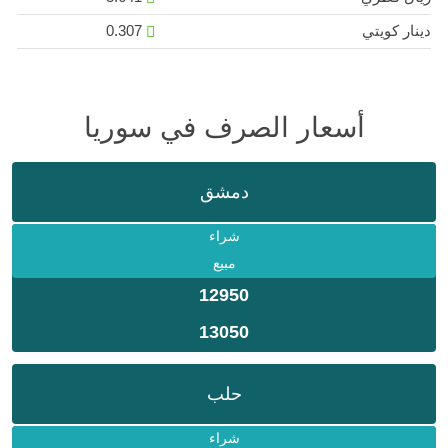
دينار كويتي
0.307
أسعار الصرف في سوريا
دمشق
شراء
مبيع
12950
13050
حلب
شراء