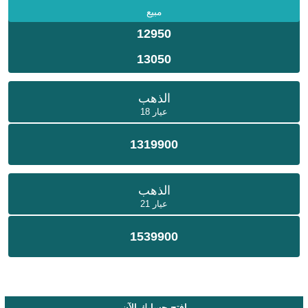
مبيع
12950
13050
الذهب
عيار 18
1319900
الذهب
عيار 21
1539900
إفتح حسابك الآن