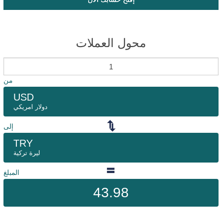
محول العملات
من
USD
دولار امريكي
إلى
TRY
ليرة تركية
المبلغ
43.98