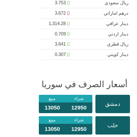
ريال سعودي
3.753
درهم اماراتي
3.672
دينار عراقي
1,314.28
دينار اردني
0.709
ريال قطري
3.641
دينار كويتي
0.307
أسعار الصرف في سوريا
شراء
مبيع
دمشق
13050
12950
شراء
مبيع
حلب
13050
12950