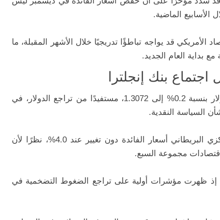
 قد شدّد مؤخرًا على أن خفض أسعار الفائدة في ديسمبر ليس
ل الأسابيع الماضية.
د الأمريكي قد يواجه تباطؤًا تدريجيًا خلال الأشهر المقبلة، ما
مع بداية العام الجديد.
 اجتماع بنك إنجلترا
في أوروبا، ارتفع زوج الجنيه الإسترليني/الدولار بنسبة 0.2% إلى 1.3072، مستفيدًا من تراجع الدولار، في
أن السياسة النقدية.
ويتوقع معظم المحللين أن يبقي البنك المركزي البريطاني أسعار الفائدة دون تغيير عند 4.0%، نظرًا لأن
اقتصادات مجموعة السبع.
قين، إذ ظهرت مؤشرات أولية على تراجع الضغوط التضخمية في