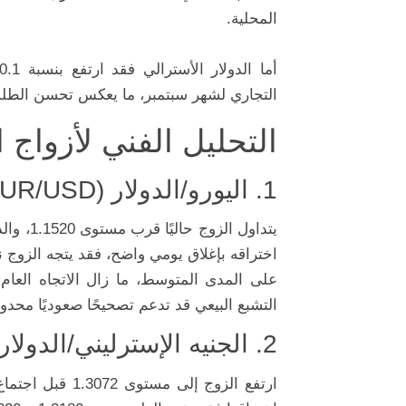
المحلية.
التجاري لشهر سبتمبر، ما يعكس تحسن الطلب 
التحليل الفني لأزواج ا
1. اليورو/الدولار (EUR/USD):
يتداول 
اختراقه بإغلاق يومي واضح، فقد يتجه الزوج نحو 1.1600، بينما يبقى الدعم الرئيسي عند 
التشبع البيعي قد تدعم تصحيحًا صعوديًا محدودً
2. الجنيه الإسترليني/الدولار (GBP/USD):