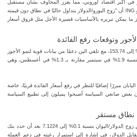
 في أكبر اقتصاد أوروبي، مما يعزز المخاوف بشأن مستقبل
النمو في منطقة اليورو. ومع ذلك، يرى محللو ING أن "زوج اليورو/الدولار يتداول حاليًا في نطاق دون قيمته
اوز ما يمكن تبريره بالأساسيات قصيرة الأجل مثل فروق أسعار
الأجور وتوقعات رفع الفائدة
في آسيا، تراجع زوج الدولار/الين بنسبة 0.3% إلى 153.74، مع تلقي الين دعمًا من بيانات قوية لنمو الأجور
في اليابان، حيث ارتفعت الأجور الإجمالية بنسبة 1.9% في سبتمبر مقارنة بـ 1.3% في أغسطس، وهي
بان مبررًا إضافيًا للنظر في رفع أسعار الفائدة قريبًا، خاصة
 بعض صانعي السياسة أصبحوا يميلون إلى تطبيع السياسة
 نطاق مستقر
على صعيد العملات الآسيوية الأخرى، انخفض زوج الدولار/اليوان بنسبة 0.1% إلى 7.1224 بعد أن حدد بنك
بل الدولار، في إشارة إلى استمرار رغبته في دعم العملة