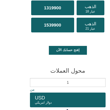
الذهب
1319900
عيار 18
الذهب
1539900
عيار 21
إفتح حسابك الآن
محول العملات
من
USD
دولار امريكي