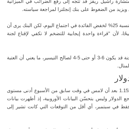
تشارة راشيل ريفز قد تتجه إلى رفع الضرائب في الميزانية
ي ويزيد من الضغوط على بنك إنجلترا لمراجعة سياسته.
ووفقًا لبنك ING، فإن الأسواق تسعّر احتمالًا بنسبة 25% لخفض الفائدة في اجتماع اليوم، لكن البنك يرى أن
يحًا، لأن "قراءة واحدة إيجابية للتضخم لا تكفي لإقناع لجنة
وأضاف البنك أن انقسام الأصوات داخل اللجنة قد يكون 6-3 أو حتى 5-4 لصالح التيسير، ما يعني أن العتبة
منال.
لار
ارتفع زوج اليورو/الدولار بنسبة 0.2% إلى 1.1520 بعد أن لامس في وقت سابق من الأسبوع أدنى مستوى
جع الدولار وليس بتحسّن البيانات الأوروبية، إذ أظهرت بيانات
ج الصناعي الألماني نموًا بنسبة 1.3% فقط في سبتمبر، أي أقل من التوقعات التي كانت تشير إلى