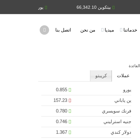
بيتكوين 66,342.10
يورو 0.855
ين يابان
خدماتنا
ميديا
من نحن
اتصل بنا
لفائدة
عملات
كريبتو
يورو
0.855
ين ياباني
157.23
فرنك سويسري
0.780
جنيه استرليني
0.746
دولار كندي
1.367