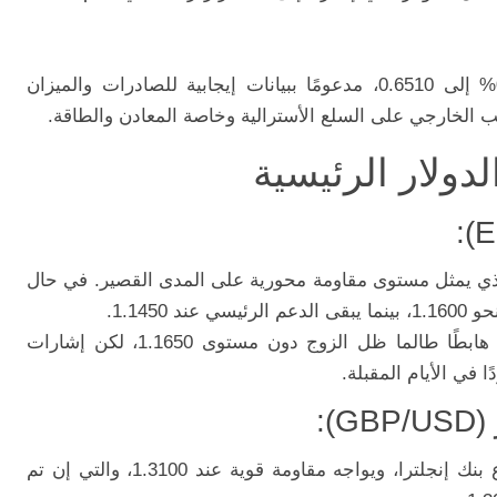
أما الدولار الأسترالي فقد ارتفع بنسبة 0.1% إلى 0.6510، مدعومًا ببيانات إيجابية للصادرات والميزان
الخارجي على السلع الأسترالية وخاصة المعادن والطاقة.
لدولار الرئيسية
الزوج حاليًا قرب مستوى 1.1520، والذي يمثل مستوى مقاومة محورية على المدى القصير. في حال
1.1450.
على المدى المتوسط، ما زال الاتجاه العام هابطًا طالما ظل الزوج دون مستوى 1.1650، لكن إشارات
ا في الأيام المقبلة.
ارتفع الزوج إلى مستوى 1.3072 قبل اجتماع بنك إنجلترا، ويواجه مقاومة قوية عند 1.3100، والتي إن تم