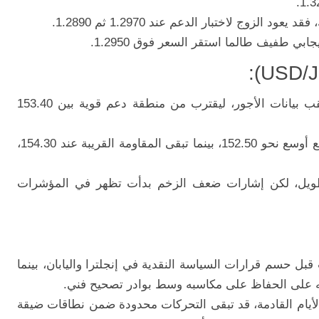
الزوج لاختبار الدعم عند 1.2970 ثم 1.2890.
جابي طفيف طالما استقر السعر فوق 1.2950.
تراجع الزوج إلى 153.74 مع تحسن الين عقب بيانات الأجور، ليقترب من منطقة دعم قوية بين 153.40
اختراق هذا النطاق نزولاً قد يفتح الباب لتراجع أوسع نحو 152.50، بينما تبقى المقاومة القريبة عند 154.30،
لطويل، لكن إشارات ضعف الزخم بدأت تظهر في المؤشرات
بل حسم قرارات السياسة النقدية في إنجلترا واليابان، بينما
ته على الحفاظ على مكاسبه وسط بوادر تصحيح فني.
لأيام القادمة، قد تبقى التحركات محدودة ضمن نطاقات ضيقة