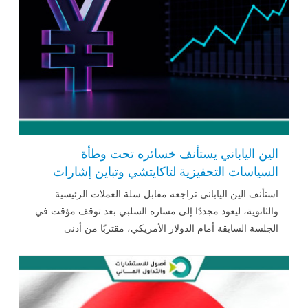
الين الياباني يستأنف خسائره تحت وطأة
السياسات التحفيزية لتاكايتشي وتباين إشارات
البنوك المركزية
استأنف الين الياباني تراجعه مقابل سلة العملات الرئيسية
والثانوية، ليعود مجددًا إلى مساره السلبي بعد توقف مؤقت في
الجلسة السابقة أمام الدولار الأمريكي، مقتربًا من أدنى
مستوياته خلال عشرة .. اقرأ المزيد