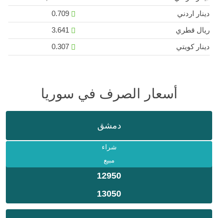
دينار اردني
0.709
ريال قطري
3.641
دينار كويتي
0.307
أسعار الصرف في سوريا
دمشق
شراء
مبيع
12950
13050