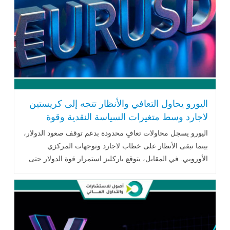
اليورو يحاول التعافي والأنظار تتجه إلى كريستين
لاجارد وسط متغيرات السياسة النقدية وقوة
الدولار
اليورو يسجل محاولات تعافٍ محدودة بدعم توقف صعود الدولار،
بينما تبقى الأنظار على خطاب لاجارد وتوجهات المركزي
الأوروبي. في المقابل، يتوقع باركليز استمرار قوة الدولار حتى
2026 مدعوماً بثورة الذكاء .. اقرأ المزيد