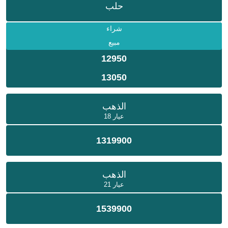
حلب
شراء
مبيع
12950
13050
الذهب
عيار 18
1319900
الذهب
عيار 21
1539900