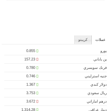
عملات
كريبتو
يورو
0.855
ين ياباني
157.23
فرنك سويسري
0.780
جنيه استرليني
0.746
دولار كندي
1.367
ريال سعودي
3.753
درهم اماراتي
3.672
دينار عراقي
1,314.28