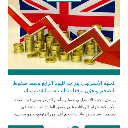
الجنيه الإسترليني يتراجع لليوم الرابع وسط ضغوط
التضخم وتحوّل توقعات السياسة النقدية لبنك
إنجلترا
يواصل الجنيه الإسترليني خسائره أمام الدولار بفعل قوة العملة
الأمريكية وتزايد الرهانات على خفض الفائدة البريطانية في
ديسمبر، بعد صدور بيانات تضخم أقل من المتوقع، ونمو ضعيف،
وضغط سياسي .. اقرأ المزيد