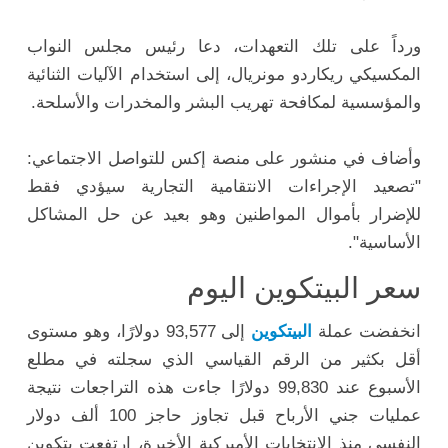
ورداً على تلك التعهدات، دعا رئيس مجلس النواب
المكسيكي ريكاردو مونريال، إلى استخدام الآليات الثنائية
والمؤسسية لمكافحة تهريب البشر والمخدرات والأسلحة.
وأضاف في منشور على منصة إكس للتواصل الاجتماعي:
"تصعيد الإجراءات الانتقامية التجارية سيؤدي فقط
للإضرار بأموال المواطنين وهو بعيد عن حل المشاكل
الأساسية".
سعر البيتكوين اليوم
انخفضت عملة
البيتكوين
إلى 93,577 دولارًا، وهو مستوى
أقل بكثير من الرقم القياسي الذي سجلته في مطلع
الأسبوع عند 99,830 دولارًا جاءت هذه التراجعات نتيجة
عمليات جني الأرباح قبل تجاوز حاجز 100 ألف دولار
النفسي منذ الانتخابات الأميركية الأخيرة، ارتفعت بتكوين