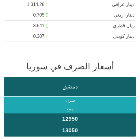
دينار عراقي
1,314.28
دينار اردني
0.709
ريال قطري
3.641
دينار كويتي
0.307
أسعار الصرف في سوريا
دمشق
شراء
مبيع
12950
13050