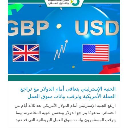
الجنيه الإسترليني يتعافى أمام الدولار مع تراجع
العملة الأمريكية وترقب بيانات سوق العمل
البريطانية
ارتفع الجنيه الإسترليني أمام الدولار الأمريكي بعد ثلاثة أيام من
الخسائر، مدعومًا بتراجع الدولار وتحسن شهية المخاطرة، بينما
يترقب المستثمرون بيانات سوق العمل البريطانية التي قد تعيد
تشكيل توقعات أسعار الفائدة لدى بنك إنجلترا خلال العام