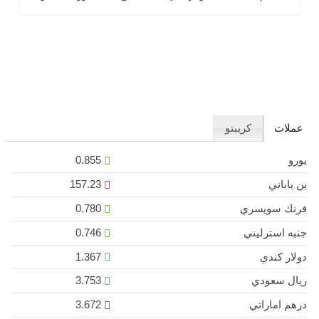
التضخمية توقعات رفع أسعار الفائدة من قبل بنك اليابان خلال
الأشهر المقبلة.
عملات
كريبتو
يورو
0.855
ين ياباني
157.23
فرنك سويسري
0.780
جنيه استرليني
0.746
دولار كندي
1.367
ريال سعودي
3.753
درهم اماراتي
3.672