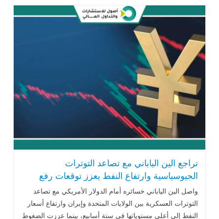
الجاري.
تراجع الين الياباني مع تصاعد التوترات
الجيوسياسية وارتفاع النفط يعزز توقعات رفع
الفائدة
واصل الين الياباني خسائره أمام الدولار الأمريكي مع تصاعد
التوترات العسكرية بين الولايات المتحدة وإيران وارتفاع أسعار
النفط إلى أعلى مستوياتها في ستة أسابيع، بينما عززت الضغوط