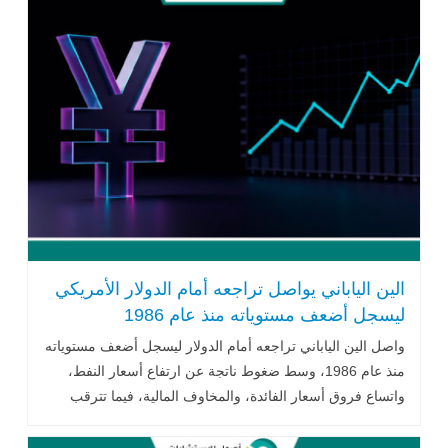
الين الياباني يواصل تراجعه أمام الدولار الأمريكي
ليسجل أضعف مستوياته منذ عام 1986
واصل الين الياباني تراجعه أمام الدولار ليسجل أضعف مستوياته
منذ عام 1986، وسط ضغوط ناتجة عن ارتفاع أسعار النفط،
واتساع فروق أسعار الفائدة، والمخاوف المالية، فيما تترقب
الأسواق مدى استعداد السلطات اليابانية للتدخل في سوق
الصرف.