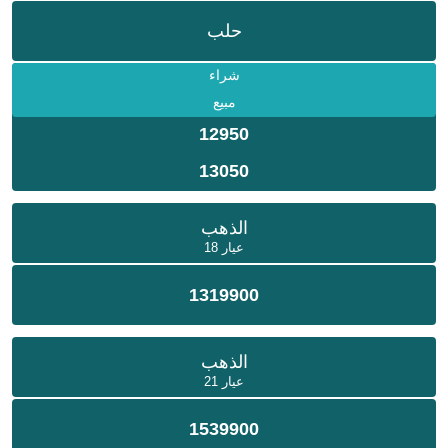
حلب
شراء
مبيع
12950
13050
الذهب
عيار 18
1319900
الذهب
عيار 21
1539900