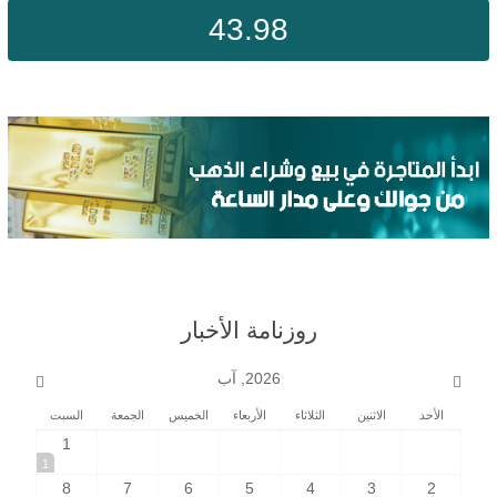
43.98
روزنامة الأخبار
2026, آب
الأحد
الاثنين
الثلاثاء
الأربعاء
الخميس
الجمعة
السبت
1
1
8
7
6
5
4
3
2