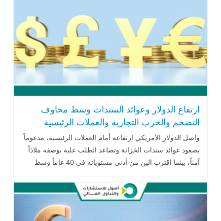
ارتفاع الدولار وعوائد السندات وسط مخاوف
التضخم والحرب التجارية والعملات الرئيسية
تتراجع
واصل الدولار الأمريكي ارتفاعه أمام العملات الرئيسية، مدعوماً
بصعود عوائد سندات الخزانة وتصاعد الطلب عليه بوصفه ملاذاً
آمناً، بينما اقترب الين من أدنى مستوياته في 40 عاماً وسط
مخاوف التضخم والحرب التجارية والتوترات في الشرق
الأوسط.