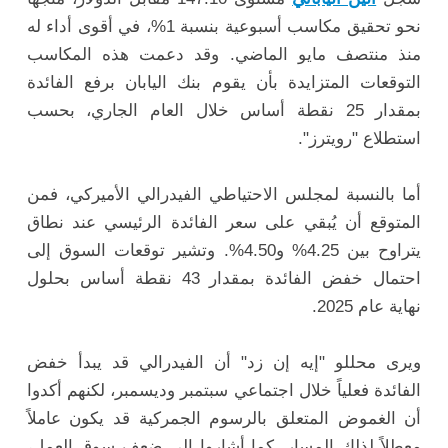
نحو تحقيق مكاسب أسبوعية بنسبة 1%، في أقوى أداء له
منذ منتصف مايو الماضي. وقد دعمت هذه المكاسب
التوقعات المتزايدة بأن يقوم بنك اليابان برفع الفائدة
بمقدار 25 نقطة أساس خلال العام الجاري، بحسب
استطلاع "رويترز".
أما بالنسبة لمجلس الاحتياطي الفيدرالي الأميركي، فمن
المتوقع أن يُبقي على سعر الفائدة الرئيسي عند نطاق
يتراوح بين 4.25% و4.50%. وتشير توقعات السوق إلى
احتمال خفض الفائدة بمقدار 43 نقطة أساس بحلول
نهاية عام 2025.
ويرى محللو "إيه إن زد" أن الفيدرالي قد يبدأ خفض
الفائدة فعلياً خلال اجتماعي سبتمبر وديسمبر، لكنهم أكدوا
أن الغموض المتعلق بالرسوم الجمركية قد يكون عاملاً
معطلاً لذلك المسار. كما أشاروا إلى ضعف سوق العمل،