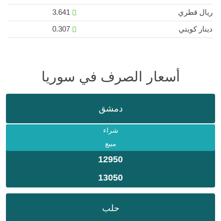
ريال قطري
3.641
دينار كويتي
0.307
أسعار الصرف في سوريا
دمشق
شراء
مبيع
12950
13050
حلب