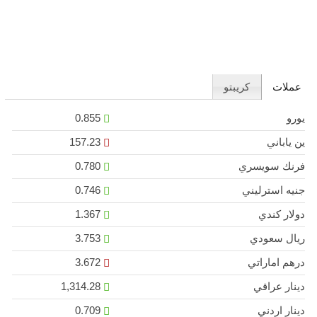
عملات
كريبتو
يورو
0.855
ين ياباني
157.23
فرنك سويسري
0.780
جنيه استرليني
0.746
دولار كندي
1.367
ريال سعودي
3.753
درهم اماراتي
3.672
دينار عراقي
1,314.28
دينار اردني
0.709