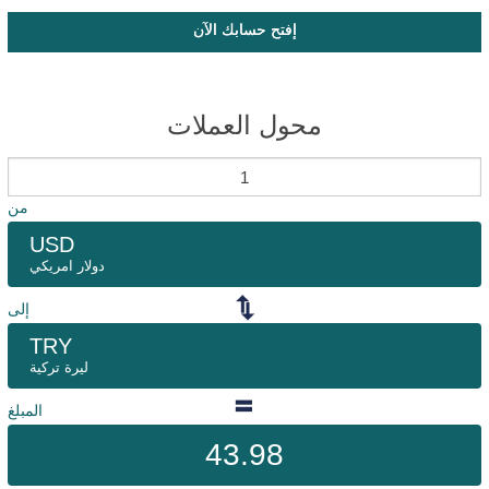
إفتح حسابك الآن
محول العملات
من
USD
دولار امريكي
إلى
TRY
ليرة تركية
المبلغ
43.98