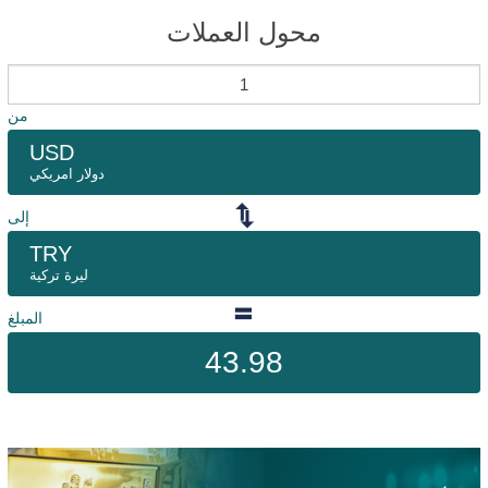
محول العملات
من
USD
دولار امريكي
إلى
TRY
ليرة تركية
المبلغ
43.98