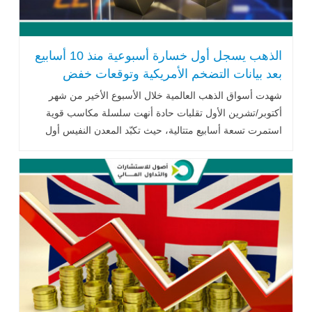
الذهب يسجل أول خسارة أسبوعية منذ 10 أسابيع
بعد بيانات التضخم الأمريكية وتوقعات خفض
الفائدة
شهدت أسواق الذهب العالمية خلال الأسبوع الأخير من شهر
أكتوبر/تشرين الأول تقلبات حادة أنهت سلسلة مكاسب قوية
استمرت تسعة أسابيع متتالية، حيث تكبّد المعدن النفيس أول
خسارة أسبوعية له ...اقرأ المزيد