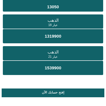
13050
الذهب
عيار 18
1319900
الذهب
عيار 21
1539900
إفتح حسابك الآن