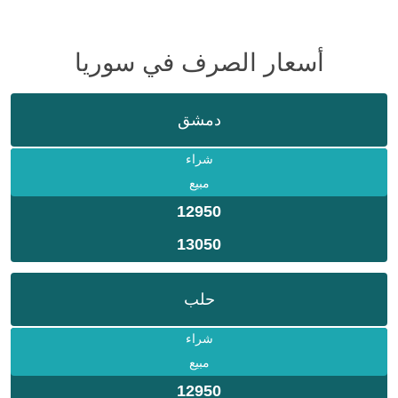
أسعار الصرف في سوريا
دمشق
شراء
مبيع
12950
13050
حلب
شراء
مبيع
12950