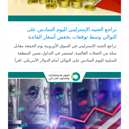
تراجع الجنيه الإسترليني لليوم السادس على
التوالي وسط توقعات بخفض أسعار الفائدة
البريطانية
تراجع الجنيه الإسترليني في السوق الأوروبية يوم الجمعة مقابل
سلة من العملات العالمية، ليستمر في التداول ضمن المنطقة
السلبية لليوم السادس على التوالي أمام الدولار الأمريكي..اقرأ
المزيد