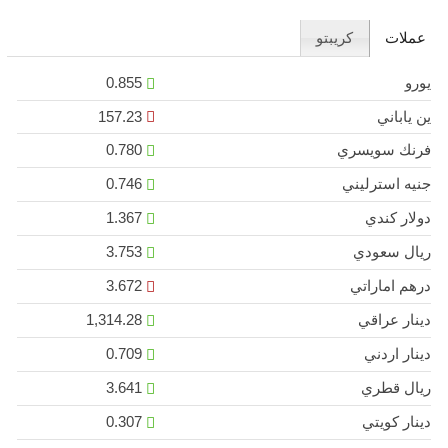
عملات
كريبتو
يورو
0.855
ين ياباني
157.23
فرنك سويسري
0.780
جنيه استرليني
0.746
دولار كندي
1.367
ريال سعودي
3.753
درهم اماراتي
3.672
دينار عراقي
1,314.28
دينار اردني
0.709
ريال قطري
3.641
دينار كويتي
0.307