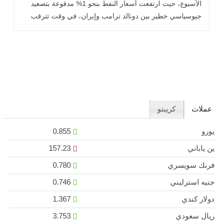
الأسبوع، حيث ارتفعت أسعار النفط بنحو 1% مدفوعة بتصعيد
جيوسياسي خطير بين
دونالد ترامب
وإيران، في وقت تترقب
فيه الأسواق أي .. اقرأ المزيد
عملات
كريبتو
يورو
0.855
ين ياباني
157.23
فرنك سويسري
0.780
جنيه استرليني
0.746
دولار كندي
1.367
ريال سعودي
3.753