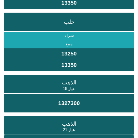
13350
حلب
شراء
مبيع
13250
13350
الذهب
عيار 18
1327300
الذهب
عيار 21