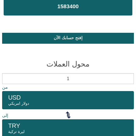
1583400
إفتح حسابك الآن
محول العملات
من
USD
دولار امريكي
إلى
TRY
ليرة تركية