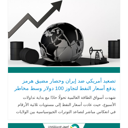
تصعيد أمريكي ضد إيران وحصار مضيق هرمز
يدفع أسعار النفط لتجاوز 100 دولار وسط مخاطر
الإمدادات
شهدت أسواق الطاقة العالمية تحولًا حادًا مع بداية تداولات
الأسبوع، حيث عادت أسعار النفط إلى مستويات ثلاثية الأرقام
في انعكاس مباشر لتصاعد التوترات الجيوسياسية بين الولايات
المتحدة وإيران...اقرا المزيد