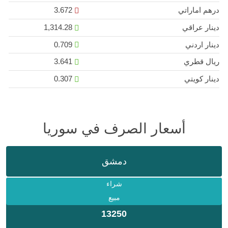
درهم اماراتي
3.672
دينار عراقي
1,314.28
دينار اردني
0.709
ريال قطري
3.641
دينار كويتي
0.307
أسعار الصرف في سوريا
دمشق
شراء
مبيع
13250