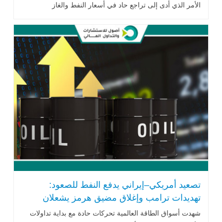
الأمر الذي أدى إلى تراجع حاد في أسعار النفط والغاز
الطبيعي..اقرأ المزيد
تصعيد أمريكي–إيراني يدفع النفط للصعود:
تهديدات ترامب وإغلاق مضيق هرمز يشعلان
الأسواق العالمية
شهدت أسواق الطاقة العالمية تحركات حادة مع بداية تداولات