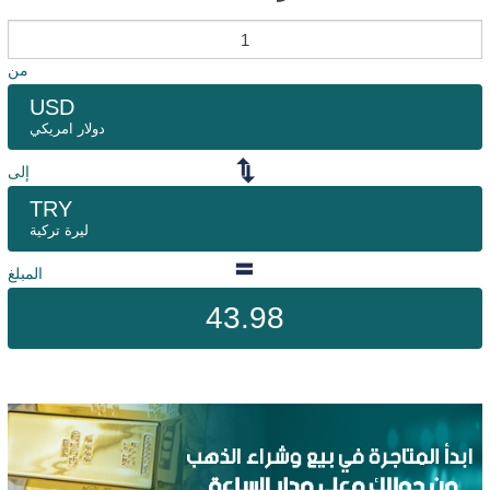
من
USD
دولار امريكي
إلى
TRY
ليرة تركية
المبلغ
43.98