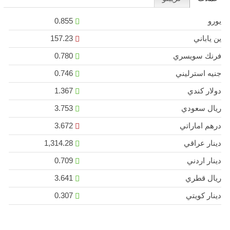
يورو
0.855
ين ياباني
157.23
فرنك سويسري
0.780
جنيه استرليني
0.746
دولار كندي
1.367
ريال سعودي
3.753
درهم اماراتي
3.672
دينار عراقي
1,314.28
دينار اردني
0.709
ريال قطري
3.641
دينار كويتي
0.307