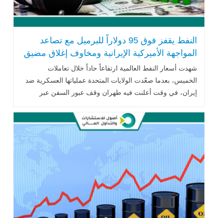
النفط يقفز فوق 95 دولاراً للبرميل مع تصاعد
المواجهة الأميركية الإيرانية ومخاوف إغلاق مضيق
هرمز
شهدت أسعار النفط العالمية ارتفاعاً حاداً خلال تعاملات
الخميس، بعدما صعّدت الولايات المتحدة عملياتها العسكرية ضد
إيران، في وقت أعلنت فيه طهران وقف عبور السفن عبر
مضيق هرمز، أحد أهم الممرات..اقرأ المزيد