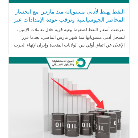
النفط يهبط لأدنى مستوياته منذ مارس مع انحسار
المخاطر الجيوسياسية وترقب عودة الإمدادات عبر
مضيق هرمز
تعرضت أسعار النفط لضغوط بيعية قوية خلال تعاملات الإثنين،
لتسجل أدنى مستوياتها منذ شهر مارس الماضي، بعدما عزز
الإعلان عن اتفاق أولي بين الولايات المتحدة وإيران لإنهاء الحرب
وفتح مضيق هرمز .. اقرأ المزيد