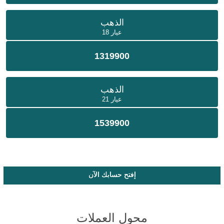
الذهب
عيار 18
1319900
الذهب
عيار 21
1539900
إفتح حسابك الآن
محول العملات