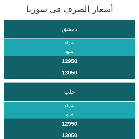
أسعار الصرف في سوريا
دمشق
شراء
مبيع
12950
13050
حلب
شراء
مبيع
12950
13050