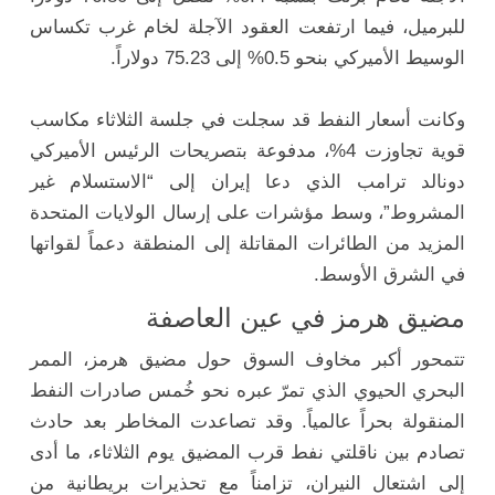
للبرميل، فيما ارتفعت العقود الآجلة لخام غرب تكساس
الوسيط الأميركي بنحو 0.5% إلى 75.23 دولاراً.
وكانت أسعار النفط قد سجلت في جلسة الثلاثاء مكاسب
قوية تجاوزت 4%، مدفوعة بتصريحات الرئيس الأميركي
دونالد ترامب الذي دعا إيران إلى “الاستسلام غير
المشروط”، وسط مؤشرات على إرسال الولايات المتحدة
المزيد من الطائرات المقاتلة إلى المنطقة دعماً لقواتها
في الشرق الأوسط.
مضيق هرمز في عين العاصفة
تتمحور أكبر مخاوف السوق حول مضيق هرمز، الممر
البحري الحيوي الذي تمرّ عبره نحو خُمس صادرات النفط
المنقولة بحراً عالمياً. وقد تصاعدت المخاطر بعد حادث
تصادم بين ناقلتي نفط قرب المضيق يوم الثلاثاء، ما أدى
إلى اشتعال النيران، تزامناً مع تحذيرات بريطانية من