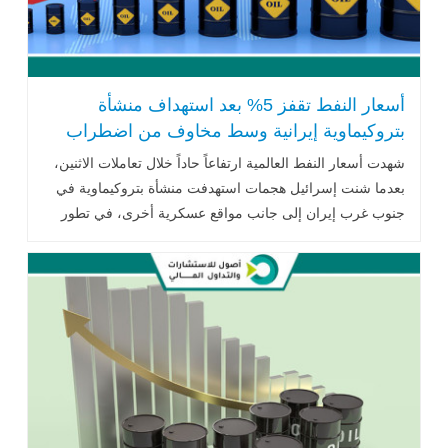
أسعار النفط تقفز 5% بعد استهداف منشأة
بتروكيماوية إيرانية وسط مخاوف من اضطراب
الإمدادات العالمية
شهدت أسعار النفط العالمية ارتفاعاً حاداً خلال تعاملات الاثنين،
بعدما شنت إسرائيل هجمات استهدفت منشأة بتروكيماوية في
جنوب غرب إيران إلى جانب مواقع عسكرية أخرى، في تطور
أعاد التوترات .. اقرأ المزيد