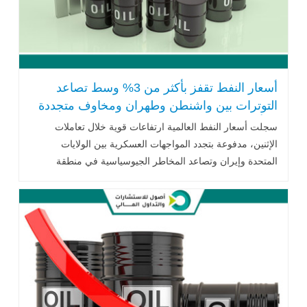
أسعار النفط تقفز بأكثر من 3% وسط تصاعد
التوترات بين واشنطن وطهران ومخاوف متجددة
بشأن مضيق هرمز
سجلت أسعار النفط العالمية ارتفاعات قوية خلال تعاملات
الإثنين، مدفوعة بتجدد المواجهات العسكرية بين الولايات
المتحدة وإيران وتصاعد المخاطر الجيوسياسية في منطقة
الشرق الأوسط. .. اقرأ المزيد