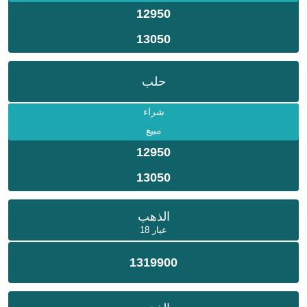
12950
13050
حلب
شراء
مبيع
12950
13050
الذهب
عيار 18
1319900