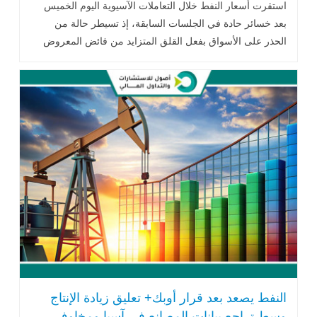
الأمريكية
استقرت أسعار النفط خلال التعاملات الآسيوية اليوم الخميس
بعد خسائر حادة في الجلسات السابقة، إذ تسيطر حالة من
الحذر على الأسواق بفعل القلق المتزايد من فائض المعروض
العالمي .. اقرأ المزيد
النفط يصعد بعد قرار أوبك+ تعليق زيادة الإنتاج
وسط تراجع بيانات المصانع في آسيا ومخاوف