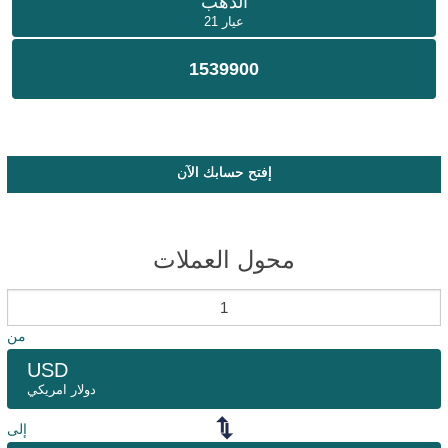
الذهب
عيار 21
1539900
إفتح حسابك الآن
محول العملات
من
USD
دولار امريكي
إلى