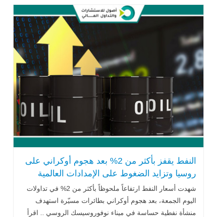
النفط يقفز بأكثر من 2% بعد هجوم أوكراني على
روسيا وتزايد الضغوط على الإمدادات العالمية
شهدت أسعار النفط ارتفاعاً ملحوظاً بأكثر من 2% في تداولات
اليوم الجمعة، بعد هجوم أوكراني بطائرات مسيّرة استهدف
منشأة نفطية حساسة في ميناء نوفوروسيسك الروسي .. اقرأ