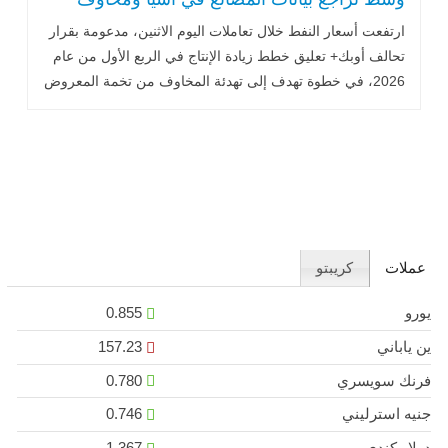
المعروض العالمي
ارتفعت أسعار النفط خلال تعاملات اليوم الاثنين، مدعومة بقرار
تحالف أوبك+ تعليق خطط زيادة الإنتاج في الربع الأول من عام
2026، في خطوة تهدف إلى تهدئة المخاوف من تخمة المعروض
العالمي...اقرأ المزيد
عملات
كريبتو
يورو
0.855
ين ياباني
157.23
فرنك سويسري
0.780
جنيه استرليني
0.746
دولار كندي
1.367