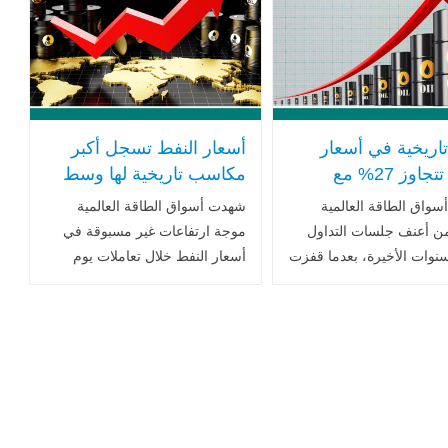
.. اقرأ المزيد
المزيد
اريخية في أسعار
أسعار النفط تسجل أكبر
النفط تتجاوز 27% مع
مكاسب تاريخية لها وسط
 مخاوف الإمدادات
مخاوف اضطراب الإمدادات
واق الطاقة العالمية
شهدت أسواق الطاقة العالمية
ة
العالمية
ن أعنف جلسات التداول
موجة ارتفاعات غير مسبوقة في
سنوات الأخيرة، بعدما قفزت
أسعار النفط خلال تعاملات يوم
أسعار النفط بأكثر من 27% في
الجمعة 6 مارس/آذار، في ظل
د التوترات الجيوسياسية
تصاعد حدة التوترات العسكرية في
ق الأوسط وتزايد
الشرق الأوسط واتساع رقعة
 من .. اقرأ المزيد
المواجهة بين .. اقرأ المزيد