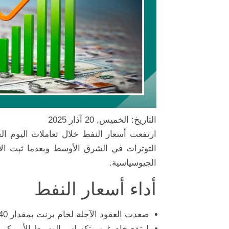
التاريخ: الخميس, 20 آذار 2025
ارتفعت أسعار النفط خلال تعاملات اليوم ا
التوترات في الشرق الأوسط وبعدما ثبت الاح
الجيوسياسية.
أداء أسعار النفط
صعدت العقود الآجلة لخام برنت بمقدار 40 سنتاً أو 0.57% لتصل إلى 71.18 دولاراً للبرميل.
ارتفع خام غرب تكساس الوسيط الأميركي 36 سنتاً أو 0.54% ليبلغ 67.52 دولاراً للبرميل