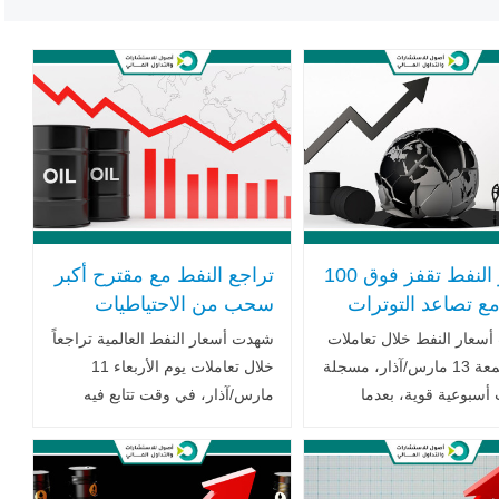
أسعار النفط تقفز فوق 100
تراجع النفط مع مقترح أكبر
مع تصاعد التوترات
سحب من الاحتياطيات
سياسية في الشرق
الاستراتيجية وارتفاع البنزين
أسعار النفط خلال تعاملات
شهدت أسعار النفط العالمية تراجعاً
ط
في أميركا
يوم الجمعة 13 مارس/آذار، مسجلة
خلال تعاملات يوم الأربعاء 11
سبوعية قوية، بعدما
مارس/آذار، في وقت تتابع فيه
خاوف المتزايدة بشأن
الأسواق عن كثب التطورات
ت العالمية على الجهود التي
الجيوسياسية في الشرق الأوسط،
الحكومات والمؤسسات
وذلك عقب تقارير إعلامية .. اقرأ