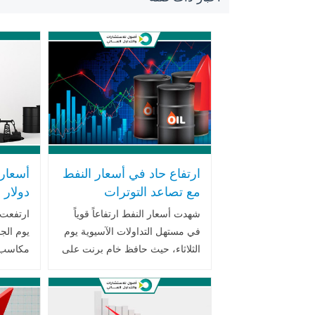
ارتفاع حاد في أسعار النفط
مع تصاعد التوترات
دولار 
الجيوسياسية وتعطل
الجيو
شهدت أسعار النفط ارتفاعاً قوياً
ارتفعت 
الإمدادات العالمية
الأوس
في مستهل التداولات الآسيوية يوم
الثلاثاء، حيث حافظ خام برنت على
مكاسب أ
تداوله فوق مستوى 100 دولار
طغت الم
للبرميل، في ظل استمرار
الإمدادا
المخاوف المرتبطة باضطرابات
تبذلها 