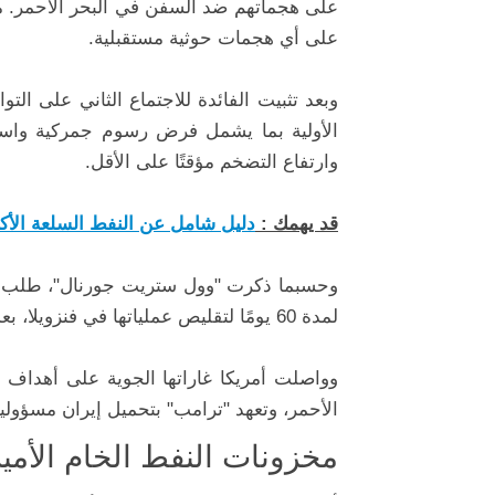
على هجماتهم ضد السفن في البحر الأحمر. من
على أي هجمات حوثية مستقبلية.
وبعد تثبيت الفائدة للاجتماع الثاني على ال
الأولية بما يشمل فرض رسوم جمركية واسعة
وارتفاع التضخم مؤقتًا على الأقل.
قد يهمك :
دليل شامل عن النفط السلعة الأكثر 
وحسبما ذكرت "وول ستريت جورنال"، طلب الر
لمدة 60 يومًا لتقليص عملياتها في فنزويلا، بعد الموعد النهائي المحدد في الأول من أبريل.
وواصلت أمريكا غاراتها الجوية على أهداف 
الأحمر، وتعهد "ترامب" بتحميل إيران مسؤولي
مخزونات النفط الخام الأمي