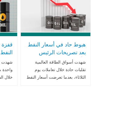
الإمدادات الناتجة
الدولية 
هبوط حاد في أسعار النفط
قفزة ت
بعد تصريحات الرئيس
الأمريكي ترامب بقرب
تصاعد
شهدت أسواق الطاقة العالمية
شهدت أس
انتهاء الحرب مع إيران
العالمي
تقلبات حادة خلال تعاملات يوم
واحدة م
الثلاثاء، بعدما تعرضت أسعار النفط
خلال ال
لهبوط قوي عقب تصريحات للرئيس
الأميركي
دونالد ترامب
أشار فيها
ظل تصاع
إلى أن الحرب على إيران قد تكون
في الشر
على .. اقرأ المزيد
المخاوف