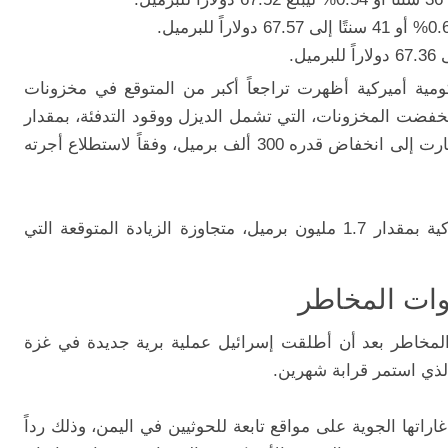
ية أميركية أظهرت تراجعاً أكبر من المتوقع في مخزونات
نخفضت المخزونات، التي تشمل الديزل ووقود التدفئة، بمقدار
2.8 مليون برميل، متجاوزة التوقعات التي أشارت إلى انخفاض قدره 300 ألف برميل، وفقاً لاستطلاع أجرته
في المقابل، ارتفعت مخزونات الخام الأميركية بمقدار 1.7 مليون برميل، متجاوزة الزيادة المتوقعة التي
وات المخاطر
لمخاطر بعد أن أطلقت إسرائيل عملية برية جديدة في غزة
الذي استمر قرابة شهرين.
اتها الجوية على مواقع تابعة للحوثيين في اليمن، وذلك رداً