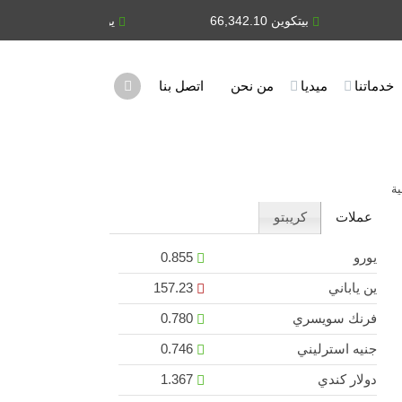
بيتكوين 66,342.10
يورو 0.855
ين 
خدماتنا
ميديا
من نحن
اتصل بنا
ية
عملات
كريبتو
يورو
0.855
ين ياباني
157.23
فرنك سويسري
0.780
جنيه استرليني
0.746
دولار كندي
1.367