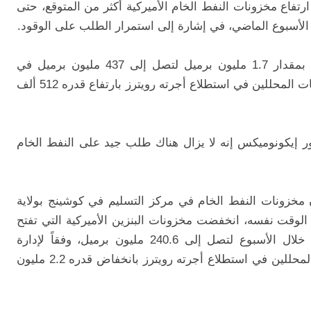
رتفاع مخزونات النفط الخام الأميركية أكثر من المتوقع، حتى
 الأسبوع الماضي، في إشارة إلى استمرار الطلب على الوقود.
وأضافت أن مخزونات النفط الخام ارتفعت بمقدار 1.7 مليون برميل لتصل إلى 437 مليون برميل في
الأسبوع المنتهي في 14 مارس، مقارنة بتوقعات المحللين في استطلاع أجرته رويترز بارتفاع قدره 512 ألف
دور إيكونوميكس إنه لا يزال هناك طلب جيد على النفط الخام
ن مخزونات النفط الخام في مركز التسليم في كوشينج بولاية
الوقت نفسه، انخفضت مخزونات البنزين الأميركية التي تفتح
علامة تبويب جديدة، بنحو 530 ألف برميل خلال الأسبوع لتصل إلى 240.6 مليون برميل، وفقاً لإدارة
معلومات الطاقة الأميركية، مقارنةً بتوقعات المحللين في استطلاع أجرته رويترز بانخفاض قدره 2.2 مليون