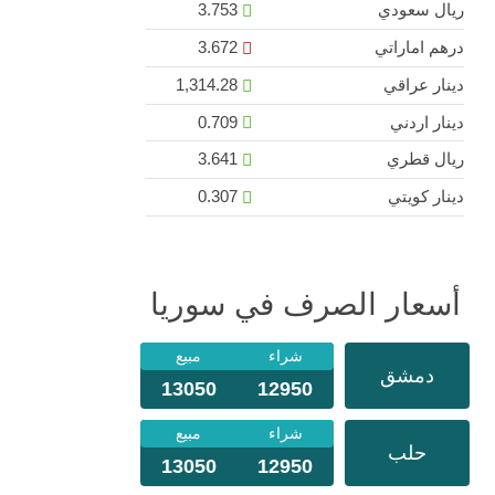
ريال سعودي
3.753
درهم اماراتي
3.672
دينار عراقي
1,314.28
دينار اردني
0.709
ريال قطري
3.641
دينار كويتي
0.307
أسعار الصرف في سوريا
شراء
مبيع
دمشق
13050
12950
شراء
مبيع
حلب
13050
12950