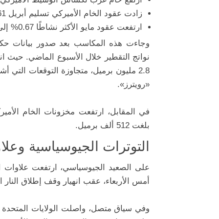
زادت عقود الخام الأميركي تسليم أبريل 0.61% أو 41 سنتًا إلى 67.57 دولاراً للبرميل.
ارتفعت عقود مايو الأكثر نشاطًا 0.67% إلى 67.36 دولاراً للبرميل.
وجاءت هذه المكاسب بعد صدور بيانات حكوم
نواتج التقطير خلال الأسبوع الماضي. حيث ا
«رويترز».
بلغت 512 ألف برميل.
التوترات الجيوسياسية وعلا
على الصعيد الجيوسياسي، ارتفعت علاوات ا
أمس الأربعاء، عقب انهيار وقف إطلاق النار 
وفي سياق متصل، واصلت الولايات المتحدة غار