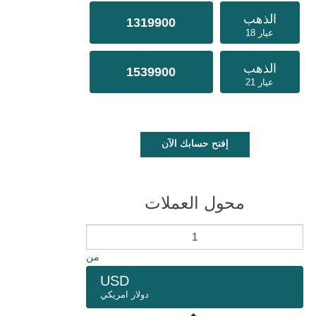
الذهب
1319900
عيار 18
الذهب
1539900
عيار 21
إفتح حسابك الآن
محول العملات
من
USD
دولار امريكي