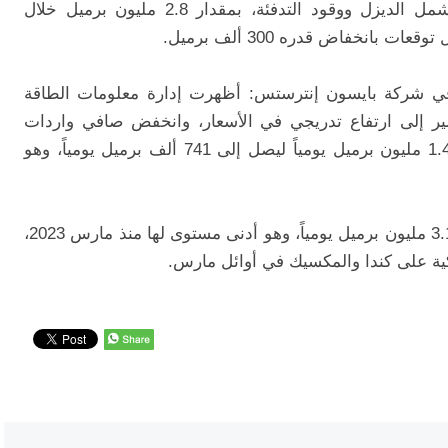
وانخفضت مخزونات نواتج التقطير، التي تشمل الديزل ووقود التدفئة، بمقدار 2.8 مليون برميل خلال
في شركة بايسون إنترستس: أظهرت إدارة معلومات الطاقة
ُشير إلى ارتفاع تدريجي في الأسعار، وانخفض صافي واردات
الولايات المتحدة من النفط الخام بمقدار 1.44 مليون برميل يومياً ليصل إلى 741 ألف برميل يومياً، وهو
وتراجعت واردات النفط الخام من كندا إلى 3.1 مليون برميل يومياً، وهو أدنى مستوى لها منذ مارس 2023،
ية على كندا والمكسيك في أوائل مارس.