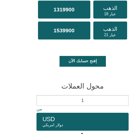
الذهب
1319900
عيار 18
الذهب
1539900
عيار 21
إفتح حسابك الآن
محول العملات
من
USD
دولار امريكي