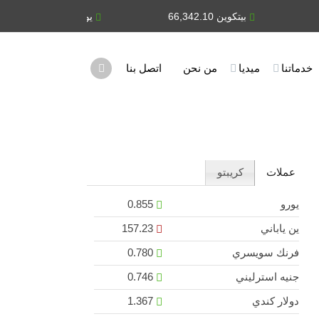
بيتكوين 66,342.10
يورو 0.855
ي
خدماتنا
ميديا
من نحن
اتصل بنا
عملات
كريبتو
يورو
0.855
ين ياباني
157.23
فرنك سويسري
0.780
جنيه استرليني
0.746
دولار كندي
1.367