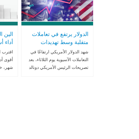
الدولار يرتفع في تعاملات
الين ا
متقلبة وسط تهديدات
أداء أ
ترامب بفرض رسوم
شهر و
شهد الدولار الأمريكي ارتفاعًا في
اقترب ا
جمركية جديدة
أسعار 
التعاملات الآسيوية يوم الثلاثاء، بعد
أقوى أد
تصريحات الرئيس الأمريكي دونالد
شهر، خل
ترامب بشأن فرض رسوم جمركية
المبكرة
على كندا والمكسيك. تسببت هذه
يقدم بن
التصريحات في تقلبات بأسواق
الفائدة 
الصرف الأجنبي..اقرا المزيد
سلبا على