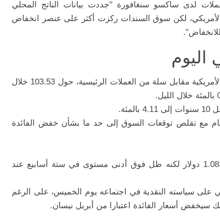
عملات لدى ساكسو سنغافورة "جددت بيانات الناتج المحلي
اد الأمريكي، لكن سوق السندات ركزت أكثر على عنصر انخفاض
للانخفاض".
 اليوم
حوم مؤشر الدولار، الذي يقيس أداء العملة الأمريكية مقابل سلة من العملات الرئيسية، حول 103.53 خلال
 4.11 بالمئة.
ة العام مع تقلص توقعات السوق إلى حد ما بشأن خفض الفائدة
في أحدث تعاملات إلى 1.08385 دولار لكنه ظل فوق أدنى مستوى في ستة أسابيع عند
وبي على سياسته النقدية في اجتماعه يوم الخميس، على الرغم
نك سيخفض أسعار الفائدة اعتبارا من أبريل نيسان.