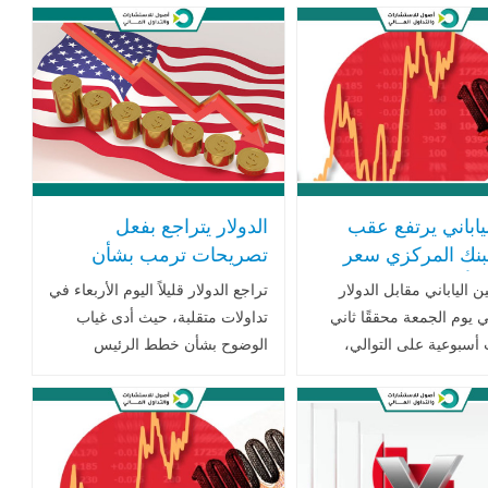
لياباني يرتفع عقب
الدولار يتراجع بفعل
بنك المركزي سعر
تصريحات ترمب بشأن
ة لأعلى مستوى له
فرض رسوم جمركية على
ين الياباني مقابل الدولار
تراجع الدولار قليلاً اليوم الأربعاء في
الصين المكسيك وكندا و
ي يوم الجمعة محققًا ثاني
تداولات متقلبة، حيث أدى غياب
الواردات الأوروبية
سبوعية على التوالي،
الوضوح بشأن خطط الرئيس
ب قرار بنك اليابان رفع
الأميركي دونالد ترامب لفرض
فائدة إلى أعلى مستوياتها
الرسوم الجمركية إلى إبقاء
منذ عام 2008. هذا القرار جاء
الأسواق في حالة من عدم
 مع التوقعات..اقرأ المزيد
اليقين..اقرأ المزيد