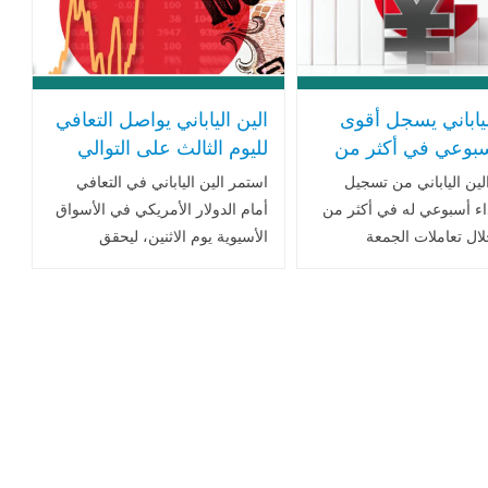
لياباني يسجل أقوى
الين الياباني يواصل التعافي
سبوعي في أكثر من
لليوم الثالث على التوالي
سط توقعات برفع
من أدنى مستوياته خلال 6
لين الياباني من تسجيل
استمر الين الياباني في التعافي
الفائدة
أشهر مقابل الدولار
اء أسبوعي له في أكثر من
أمام الدولار الأمريكي في الأسواق
ال تعاملات الجمعة
الأسيوية يوم الاثنين، ليحقق
، مع تنامي التوقعات بأن
مكاسب لليوم الثالث على التوالي.
ك اليابان على رفع أسعار
يأتي هذا الارتفاع مدعومًا بعمليات
الأسبوع المقبل، مما أثر
شراء من مستويات رخيصة
 الدولار .. اقرأ المزيد
وتوقعات بشأن توجهات بنك اليابان
..اقرأ المزيد