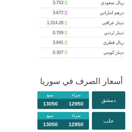
ريال سعودي
3.753
درهم اماراتي
3.672
دينار عراقي
1,314.28
دينار اردني
0.709
ريال قطري
3.641
دينار كويتي
0.307
أسعار الصرف في سوريا
شراء
مبيع
دمشق
13050
12950
شراء
مبيع
حلب
13050
12950