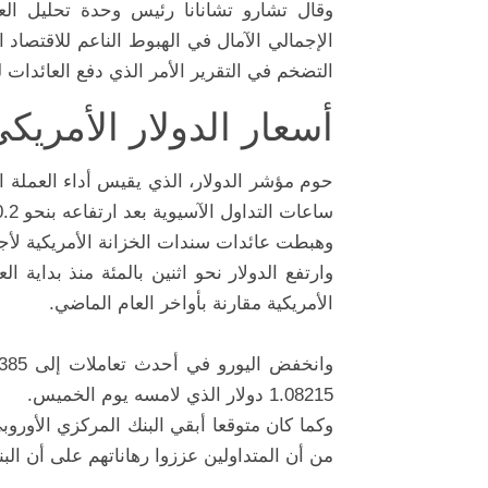
وقال تشارو تشانانا رئيس وحدة تحليل ال
الإجمالي الآمال في الهبوط الناعم للاقتص
التضخم في التقرير الأمر الذي دفع العائدات 
أسعار الدولار الأمريكي
ساعات التداول الآسيوية بعد ارتفاعه بنحو 0.2 بالمئة خلال الليل.
وهبطت عائدات
سندات الخزانة الأمريكية
لأجل 10 سنوات إلى
وارتفع الدولار نحو اثنين بالمئة منذ بداي
الأمريكية مقارنة بأواخر العام الماضي.
وانخفض
اليورو
1.08215 دولار الذي لامسه يوم الخميس.
وكما كان متوقعا أبقي البنك المركزي الأور
من أن المتداولين عززوا رهاناتهم على أن الب