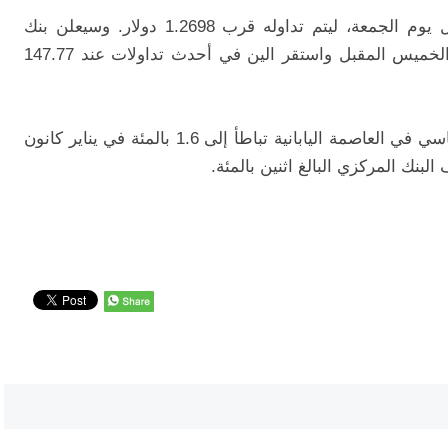
0.10 بالمئة خلال يوم الجمعة، ليتم تداوله قرب 1.2698 دولار. وسيعلن بنك
إنجلترا عن قراره بشأن أسعار الفائدة يوم الخميس المقبل واستقر الين في أحدث تداولات عند 147.77
وكشفت بيانات يوم الجمعة أن التضخم الأساسي في العاصمة اليابانية تباطأ إلى 1.6 بالمئة في يناير كانون
لبنك المركزي البالغ اثنين بالمئة.