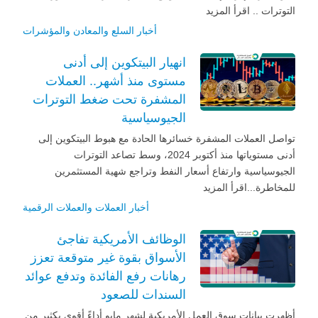
التوترات .. اقرأ المزيد
أخبار السلع والمعادن والمؤشرات
انهيار البيتكوين إلى أدنى
مستوى منذ أشهر.. العملات
المشفرة تحت ضغط التوترات
الجيوسياسية
تواصل العملات المشفرة خسائرها الحادة مع هبوط البيتكوين إلى
أدنى مستوياتها منذ أكتوبر 2024، وسط تصاعد التوترات
الجيوسياسية وارتفاع أسعار النفط وتراجع شهية المستثمرين
للمخاطرة...اقرأ المزيد
أخبار العملات والعملات الرقمية
الوظائف الأمريكية تفاجئ
الأسواق بقوة غير متوقعة تعزز
رهانات رفع الفائدة وتدفع عوائد
السندات للصعود
أظهرت بيانات سوق العمل الأمريكية لشهر مايو أداءً أقوى بكثير من