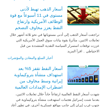
أسعار الذهب تهبط لأدنى
مستوى في 11 أسبوعاً مع قوة
الوظائف الأمريكية وارتفاع
النفط يعزز مخاوف التضخم
تراجعت أسعار الذهب إلى أدنى مستوياتها في نحو ثلاثة أشهر خلال
تعاملات الاثنين، متأثرةً بقوة بيانات سوق العمل الأمريكية التي
عززت توقعات استمرار السياسة النقدية المتشددة من قبل
الاحتياطي .. اقرأ المزيد
أخبار السلع والمعادن والمؤشرات
أسعار النفط تقفز 5% بعد
استهداف منشأة بتروكيماوية
إيرانية وسط مخاوف من
اضطراب الإمدادات العالمية
شهدت أسعار النفط العالمية ارتفاعاً حاداً خلال تعاملات الاثنين،
بعدما شنت إسرائيل هجمات استهدفت منشأة بتروكيماوية في
جنوب غرب إيران إلى جانب مواقع عسكرية أخرى، في تطور أعاد