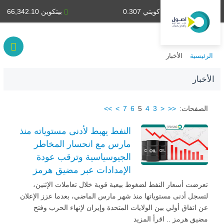
دينار كويتي 0.307
بيتكوين 66,342.10
الرئيسية
الأخبار
الأخبار
الصفحات:
<<
<
3
4
5
6
7
>
>>
النفط يهبط لأدنى مستوياته منذ
مارس مع انحسار المخاطر
الجيوسياسية وترقب عودة
الإمدادات عبر مضيق هرمز
تعرضت أسعار النفط لضغوط بيعية قوية خلال تعاملات الإثنين،
لتسجل أدنى مستوياتها منذ شهر مارس الماضي، بعدما عزز الإعلان
عن اتفاق أولي بين الولايات المتحدة وإيران لإنهاء الحرب وفتح
مضيق هرمز .. اقرأ المزيد