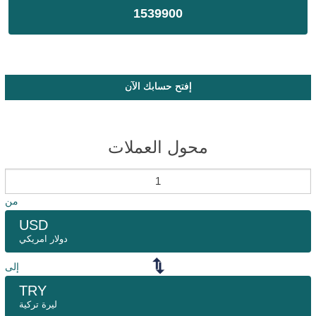
1539900
إفتح حسابك الآن
محول العملات
من
USD
دولار امريكي
إلى
TRY
ليرة تركية