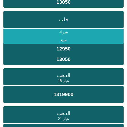
13050
حلب
شراء
مبيع
12950
13050
الذهب
عيار 18
1319900
الذهب
عيار 21