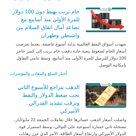
خام برنت يهبط دون 100 دولار
للمرة الأولى منذ أسابيع مع
تصاعد آمال اتفاق السلام بين
واشنطن وطهران
شهدت أسواق النفط العالمية بداية أسبوع عاصفة، بعدما تعرضت
أسعار الخام لضغوط بيعية حادة دفعت خام برنت إلى كسر حاجز
100 دولار للبرميل للمرة الأولى منذ أسابيع، وسط تنامي التفاؤل
بإمكانية التوصل
أخبار السلع والمعادن والمؤشرات
الذهب يتراجع للأسبوع الثاني
تحت ضغط الدولار والنفط
وترقب تشديد الفدرالي
الأميركي
واصلت أسعار الذهب خسائرها خلال تعاملات الجمعة 22 مايو/أيار،
مسجلة ثاني خسارة أسبوعية على التوالي، وسط استمرار قوة
الدولار الأميركي وارتفاع أسعار الطاقة، الأمر الذي عزز رهانات