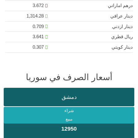
درهم اماراتي
3.672
دينار عراقي
1,314.28
دينار اردني
0.709
ريال قطري
3.641
دينار كويتي
0.307
أسعار الصرف في سوريا
دمشق
شراء
مبيع
12950