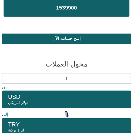
1539900
إفتح حسابك الآن
محول العملات
من
USD
دولار امريكي
إلى
TRY
ليرة تركية