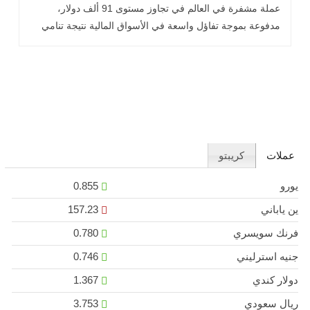
عملة مشفرة في العالم في تجاوز مستوى 91 ألف دولار،
مدفوعة بموجة تفاؤل واسعة في الأسواق المالية نتيجة تنامي
التوقعات بخفض أسعار .. اقرأ المزيد
عملات
كريبتو
يورو
0.855
ين ياباني
157.23
فرنك سويسري
0.780
جنيه استرليني
0.746
دولار كندي
1.367
ريال سعودي
3.753