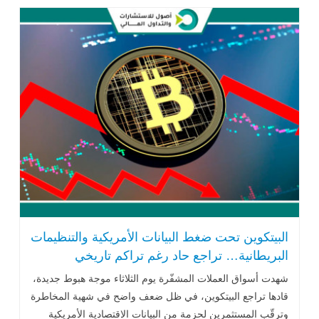
البيتكوين تحت ضغط البيانات الأمريكية والتنظيمات
البريطانية… تراجع حاد رغم تراكم تاريخي
شهدت أسواق العملات المشفّرة يوم الثلاثاء موجة هبوط جديدة،
قادها تراجع البيتكوين، في ظل ضعف واضح في شهية المخاطرة
وترقّب المستثمرين لحزمة من البيانات الاقتصادية الأمريكية