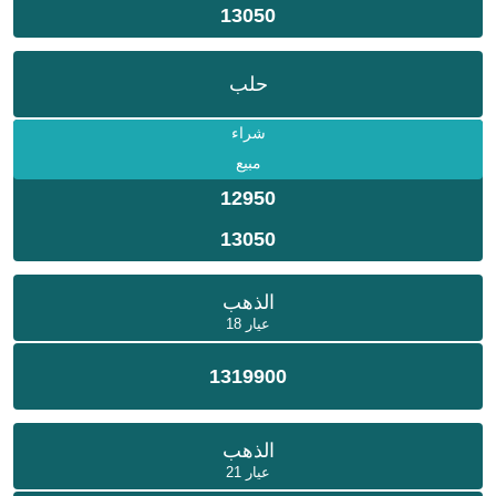
13050
حلب
شراء
مبيع
12950
13050
الذهب
عيار 18
1319900
الذهب
عيار 21