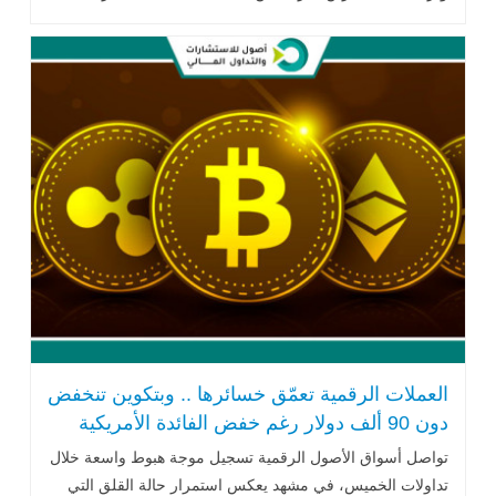
المفصلية .. اقرأ المزيد
العملات الرقمية تعمّق خسائرها .. وبتكوين تنخفض
دون 90 ألف دولار رغم خفض الفائدة الأمريكية
تواصل أسواق الأصول الرقمية تسجيل موجة هبوط واسعة خلال
تداولات الخميس، في مشهد يعكس استمرار حالة القلق التي