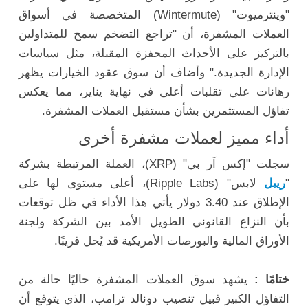
"وينترميوت" (Wintermute) المتخصصة في أسواق
العملات المشفرة، أن "تراجع التضخم سمح للمتداولين
بالتركيز على الأحداث المحفزة المقبلة، مثل سياسات
الإدارة الجديدة." وأضاف أن سوق عقود الخيارات يظهر
رهانات على تقلبات أعلى في نهاية يناير، مما يعكس
تفاؤل المستثمرين بشأن مستقبل العملات المشفرة.
أداء مميز لعملات مشفرة أخرى
سجلت "إكس آر بي" (XRP)، العملة المرتبطة بشركة
"
ريبل
لابس" (Ripple Labs)، أعلى مستوى لها على
الإطلاق عند 3.40 دولار يأتي هذا الأداء في ظل توقعات
بأن النزاع القانوني الطويل الأمد بين الشركة ولجنة
الأوراق المالية والبورصات الأمريكية قد يُحل قريبًا.
ختامًا :
يشهد سوق العملات المشفرة حاليًا حالة من
التفاؤل الكبير قبيل تنصيب دونالد ترامب، الذي يتوقع أن