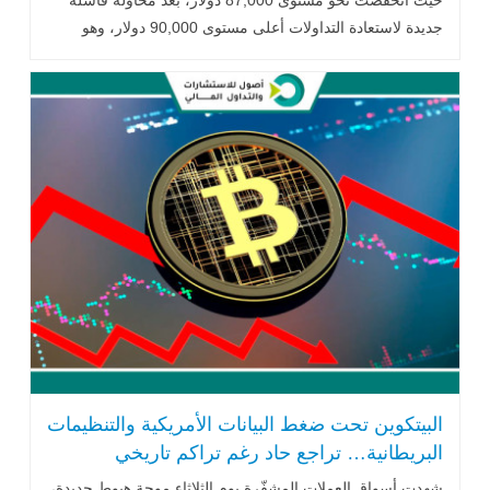
حيث انخفضت نحو مستوى 87,000 دولار، بعد محاولة فاشلة
جديدة لاستعادة التداولات أعلى مستوى 90,000 دولار، وهو
المستوى الذي .. اقرأ المزيد
البيتكوين تحت ضغط البيانات الأمريكية والتنظيمات
البريطانية… تراجع حاد رغم تراكم تاريخي
شهدت أسواق العملات المشفّرة يوم الثلاثاء موجة هبوط جديدة،