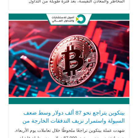
المخاطر والمعادن النفيسة، بعد فترة طويلة من التداول
العرضي ضمن نطاقات ..اقرأ المزيد
بيتكوين يتراجع نحو 87 ألف دولار وسط ضعف
السيولة واستمرار نزيف التدفقات الخارجة من
صناديق ETF
شهدت عملة بيتكوين تراجعًا ملحوظًا خلال تعاملات يوم الأربعاء،