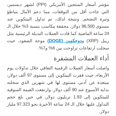
مؤشر أسعار المنتجين الأمريكي (PPI) لشهر ديسمبر،
التي جاءت أقل من التوقعات، مما دعم الآمال بتباطؤ
وتيرة التضخم. ونتيجة لذلك، تم تداول البيتكوين عند
مستوى 96,500 دولار، محققة مكاسب بنسبة 3% خلال الـ
24 ساعة الماضية كما قادت العملات البديلة الرئيسية مثل
ريبل (XRP) و
دوجكوين (DOGE)
موجة الصعود، حيث
سجلت ارتفاعات تراوحت بين 6% و7%.
أداء العملات المشفرة
واصلت أسعار العملات الرقمية التعافي خلال تداولات يوم
الأربعاء، حيث قفزت البيتكوين إلى مستوى 97 ألف دولار،
مبتعدة عن أدنى مستوى لها في شهرين الذي سجلته
بداية الأسبوع عند 90 ألف دولار. وارتفعت القيمة السوقية
للبيتكوين إلى 1.93 تريليون دولار، في حين بلغ حجم
التداول عليها خلال الـ 24 ساعة الأخيرة نحو 97.323 مليار
دولار.