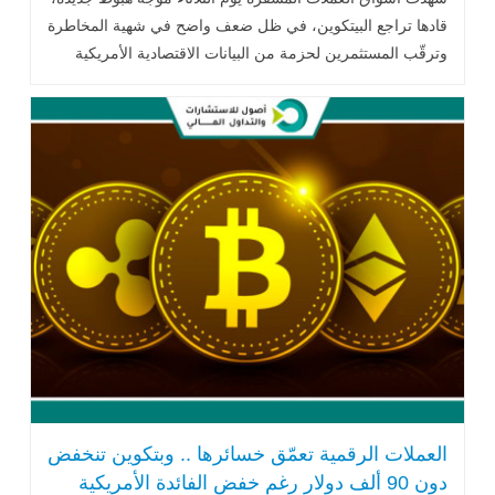
قادها تراجع البيتكوين، في ظل ضعف واضح في شهية المخاطرة
وترقّب المستثمرين لحزمة من البيانات الاقتصادية الأمريكية
المفصلية .. اقرأ المزيد
العملات الرقمية تعمّق خسائرها .. وبتكوين تنخفض
دون 90 ألف دولار رغم خفض الفائدة الأمريكية