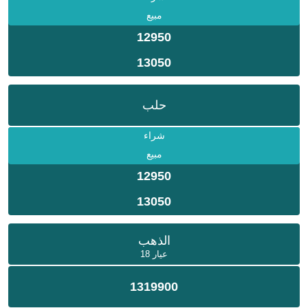
مبيع
12950
13050
حلب
شراء
مبيع
12950
13050
الذهب
عيار 18
1319900