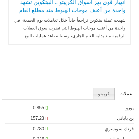
انهيار قوي يهز أسواق الكريبتو .. البيتكوين تشهد
واحدة من أعنف موجات الهبوط منذ مطلع العام
الجاري
شهدت عملة بيتكوين تراجعاً حاداً خلال تعاملات يوم الجمعة، في
واحدة من أعنف موجات الهبوط التي تضرب سوق العملات
الرقمية منذ بداية العام الجاري، وسط تصاعد عمليات البيع
وتراجع شهية المخاطرة .. اقرأ المزيد
عملات
كريبتو
يورو
0.855
ين ياباني
157.23
فرنك سويسري
0.780
جنيه استرليني
0.746