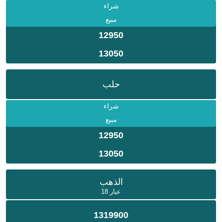
شراء
مبيع
12950
13050
حلب
شراء
مبيع
12950
13050
الذهب
عيار 18
1319900