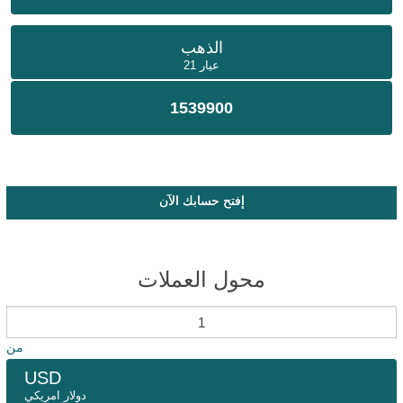
الذهب
عيار 21
1539900
إفتح حسابك الآن
محول العملات
من
USD
دولار امريكي