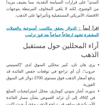
المدى" على قرارات السياسة النقدية، مما يضيف مزيداً
من الوضوح، لكنه لا يلغي المخاوف المرتبطة بتوجهات
الاقتصاد الأمريكي المستقبلية وتأثيراتها على الذهب.
اقرأ أيضاً :
الدولار يحقق مكاسب أسبوعية والعملات
المشفرة تشهد ارتفاعاً جماعياً بعد فوز ترامب
آراء المحللين حول مستقبل
الذهب
يرى هان تان، كبير محللي السوق لدى "إكسينيتي
جروب"، أن أي تراجع في توقعات خفض الفائدة قد
يدفع أسعار الذهب فوق مستوى 2700 دولار في السوق
الفورية.
بدوره، أشار سوني كوماري، محلل استراتيجيات السلع
في ANZ، إلى أن تزايد الغموض بشأن مسار الفائدة
الأمريكية قد ساهم في تراجع الذهب مؤخراً، حيث كانت