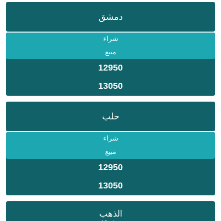
دمشق
شراء
مبيع
12950
13050
حلب
شراء
مبيع
12950
13050
الذهب