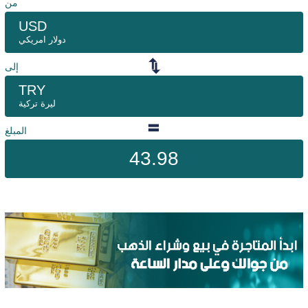
من
USD
دولار امريكي
إلى
TRY
ليرة تركية
المبلغ
43.98