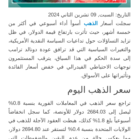
التاريخ: السبت, 09 تشرين الثاني 2024
سجلت أسعار
الذهب
أسوأ أداء أسبوعي في أكثر من
خمسة أشهر، حيث تأثرت بارتفاع قيمة الدولار، في ظل
تزايد التساؤلات حول تداعيات السياسة النقدية الأمريكية،
والتغيرات السياسية التي قد ترافق عودة دونالد ترامب
إلى سدة الحكم في هذا السياق، يترقب المستثمرون
توجهات الاحتياطي الفيدرالي في خفض أسعار الفائدة
وتأثيراتها على الأسواق.
سعر الذهب اليوم
تراجع سعر الذهب في المعاملات الفورية بنسبة 0.8%
ليصل إلى 2684.03 دولار للأونصة، كما سجل انخفاضاً
أسبوعياً بلغ 1.8% كذلك، هبطت العقود الآجلة للذهب في
الولايات المتحدة بنسبة 0.4% لتستقر عند 2694.80 دولار،
مما يعكس حالة من عدم اليقين والضغوطات التي