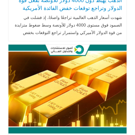
الذهب يهبط دون 4000 دولار للأونصة بفعل قوة
الدولار وتراجع توقعات خفض الفائدة الأمريكية
شهدت أسعار الذهب العالمية تراجعًا واضحًا، إذ فشلت في
الصمود فوق مستوى 4000 دولار للأونصة وسط ضغوط متزايدة
من قوة الدولار الأميركي واستمرار تراجع التوقعات بخفض
معدلات الفائدة في ديسمبر .. اقرأ المزيد