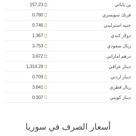
ين ياباني
157.23
فرنك سويسري
0.780
جنيه استرليني
0.746
دولار كندي
1.367
ريال سعودي
3.753
درهم اماراتي
3.672
دينار عراقي
1,314.28
دينار اردني
0.709
ريال قطري
3.641
دينار كويتي
0.307
أسعار الصرف في سوريا