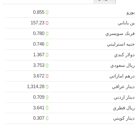
يورو
0.855
ين ياباني
157.23
فرنك سويسري
0.780
جنيه استرليني
0.746
دولار كندي
1.367
ريال سعودي
3.753
درهم اماراتي
3.672
دينار عراقي
1,314.28
دينار اردني
0.709
ريال قطري
3.641
دينار كويتي
0.307