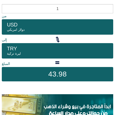
من
USD
دولار امريكي
إلى
TRY
ليرة تركية
المبلغ
43.98