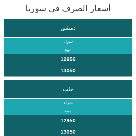
أسعار الصرف في سوريا
دمشق
شراء
مبيع
12950
13050
حلب
شراء
مبيع
12950
13050