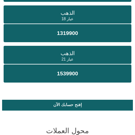
الذهب
عيار 18
1319900
الذهب
عيار 21
1539900
إفتح حسابك الآن
محول العملات